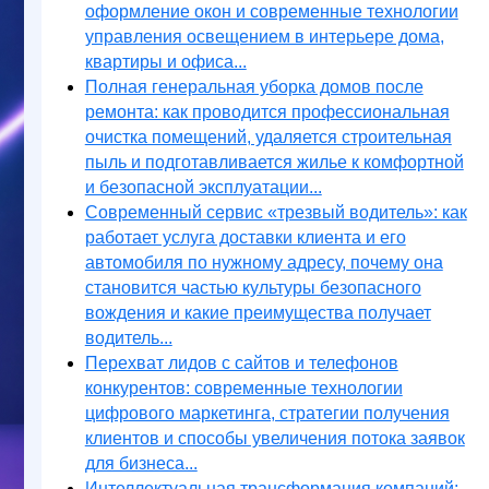
оформление окон и современные технологии
управления освещением в интерьере дома,
квартиры и офиса...
Полная генеральная уборка домов после
ремонта: как проводится профессиональная
очистка помещений, удаляется строительная
пыль и подготавливается жилье к комфортной
и безопасной эксплуатации...
Современный сервис «трезвый водитель»: как
работает услуга доставки клиента и его
автомобиля по нужному адресу, почему она
становится частью культуры безопасного
вождения и какие преимущества получает
водитель...
Перехват лидов с сайтов и телефонов
конкурентов: современные технологии
цифрового маркетинга, стратегии получения
клиентов и способы увеличения потока заявок
для бизнеса...
Интеллектуальная трансформация компаний: