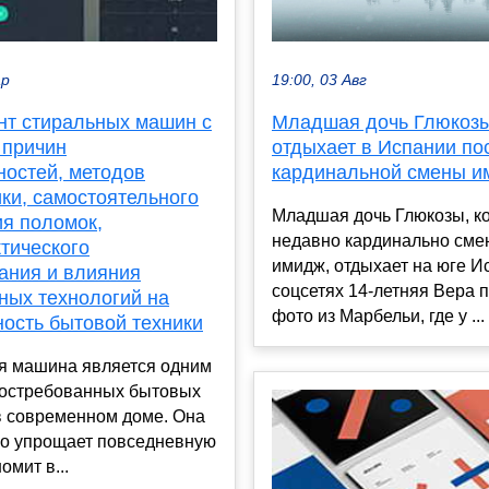
19:00, 03 Авг
ар
Младшая дочь Глюкоз
нт стиральных машин с
отдыхает в Испании по
 причин
кардинальной смены и
ностей, методов
ки, самостоятельного
Младшая дочь Глюкозы, к
ия поломок,
недавно кардинально сме
тического
имидж, отдыхает на юге И
ания и влияния
соцсетях 14-летняя Вера 
ных технологий на
фото из Марбельи, где у ...
ность бытовой техники
я машина является одним
востребованных бытовых
в современном доме. Она
но упрощает повседневную
омит в...