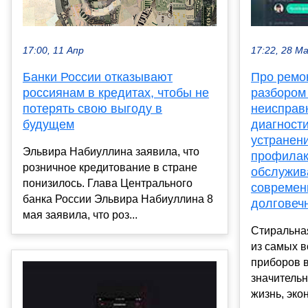
17:00, 11 Апр
17:22, 28 М
Банки России отказывают
Про ремо
россиянам в кредитах, чтобы не
разбором
потерять свою выгоду в
неисправ
будущем
диагности
устранен
Эльвира Набиуллина заявила, что
профилак
розничное кредитование в стране
обслужив
понизилось. Глава Центрального
современ
банка России Эльвира Набиуллина 8
долговеч
мая заявила, что роз...
Стиральна
из самых 
приборов 
значитель
жизнь, экон