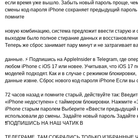
если время уже вышло. Забыть новый пароль проще, че
смены код-пароля iPhone сохраняет предыдущий пароль в 
помните
новую комбинацию, система предложит ввести старую и с
выходом было полное стирание данных и восстановление и
Теперь же сброс занимает пару минут и не затрагивает в
данные. ⚡ Подпишись на AppleInsider в Telegram, где оп
любом iPhone с iOS 17 или новее. Учитывая, что iOS 17
моделей подходят. Как и в случае с режимом блокировки,
данные извне. Сброс нового код-пароля iPhone Если вы
72 часов назад и помните старый, действуйте так: Введи
«iPhone недоступен» с таймером блокировки. Нажмите «
iPhone старым паролем Выберите «Ввести предыдущий к
использовали до смены. Задайте новый пароль Задайте н
❗ПОДПИШИСЬ НА НАШ ЧАТИК В
ТЕЛЕГРАМЕ. ТАМ СОБРАЛИСЬ ТОЛЬКО ИЗБРАННЫЕ ЧИТАТ