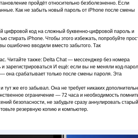
сстановление пройдёт относительно безболезненно. Если
анные. Как не забыть новый пароль от iPhone после смены
ой цифровой код на сложный буквенно-цифровой пароль и
ью стирать iPhone. Чтобы этого избежать, попробуйте прос
 вы ошибочно вводили вместо забытого. Так
ас. Читайте также: Delta Chat — мессенджер без номера
ь и зарегистрироваться И ещё: если вы не меняли код-парол
 — она срабатывает только после смены пароля. Эта
 и тут же его забывал. Она не требует никаких дополнитель
динственное ограничение — 72 часа и необходимость помнит
ний безопасности, не забудьте сразу аннулировать старый
отовьте резервную копию и компьютер.