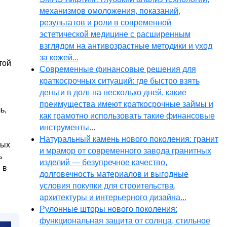
механизмов омоложения, показаний,
результатов и роли в современной
эстетической медицине с расширенным
взглядом на антивозрастные методики и уход
за кожей...
той
Современные финансовые решения для
краткосрочных ситуаций: где быстро взять
деньги в долг на несколько дней, какие
преимущества имеют краткосрочные займы и
ь,
как грамотно использовать такие финансовые
инструменты...
Натуральный камень нового поколения: гранит
ных
и мрамор от современного завода гранитных
ь
изделий — безупречное качество,
 в
долговечность материалов и выгодные
условия покупки для строительства,
архитектуры и интерьерного дизайна...
Рулонные шторы нового поколения:
функциональная защита от солнца, стильное