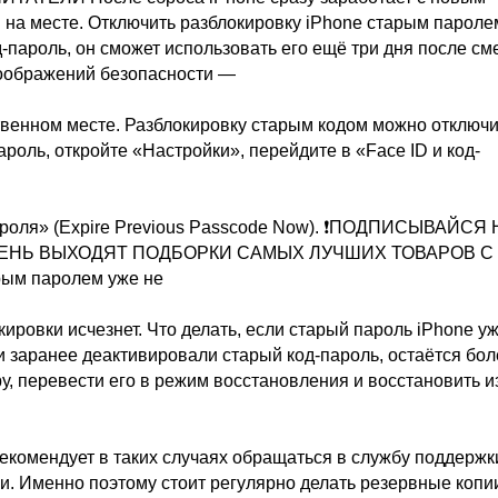
 на месте. Отключить разблокировку iPhone старым пароле
д-пароль, он сможет использовать его ещё три дня после см
соображений безопасности —
ственном месте. Разблокировку старым кодом можно отключи
оль, откройте «Настройки», перейдите в «Face ID и код-
ароля» (Expire Previous Passcode Now). ❗ПОДПИСЫВАЙСЯ
ДЕНЬ ВЫХОДЯТ ПОДБОРКИ САМЫХ ЛУЧШИХ ТОВАРОВ С
рым паролем уже не
кировки исчезнет. Что делать, если старый пароль iPhone у
и заранее деактивировали старый код-пароль, остаётся бол
у, перевести его в режим восстановления и восстановить и
рекомендует в таких случаях обращаться в службу поддержк
. Именно поэтому стоит регулярно делать резервные коп