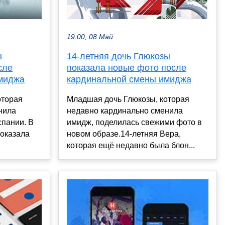
19:00, 08 Май
ы
14-летняя дочь Глюкозы
сле
показала новые фото после
миджа
кардинальной смены имиджа
оторая
Младшая дочь Глюкозы, которая
нила
недавно кардинально сменила
спании. В
имидж, поделилась свежими фото в
показала
новом образе.14-летняя Вера,
которая ещё недавно была блон...