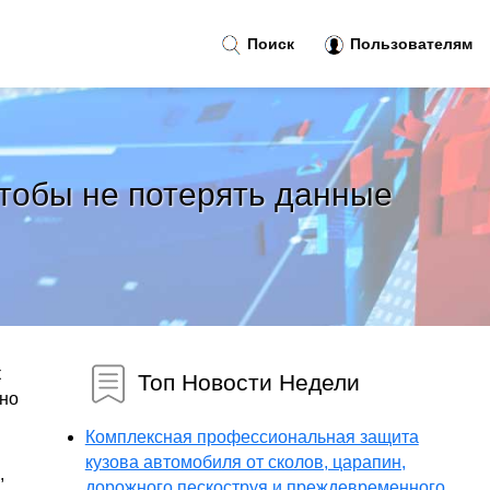
Поиск
Пользователям
чтобы не потерять данные
к
Топ Новости Недели
жно
Комплексная профессиональная защита
кузова автомобиля от сколов, царапин,
,
дорожного пескоструя и преждевременного