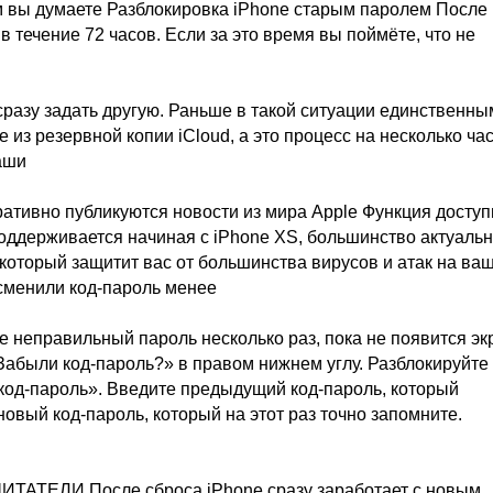
м вы думаете Разблокировка iPhone старым паролем После
течение 72 часов. Если за это время вы поймёте, что не
разу задать другую. Раньше в такой ситуации единственны
з резервной копии iCloud, а это процесс на несколько час
аши
еративно публикуются новости из мира Apple Функция доступ
 поддерживается начиная с iPhone XS, большинство актуаль
 который защитит вас от большинства вирусов и атак на ва
 сменили код-пароль менее
те неправильный пароль несколько раз, пока не появится эк
Забыли код-пароль?» в правом нижнем углу. Разблокируйте
од-пароль». Введите предыдущий код-пароль, который
овый код-пароль, который на этот раз точно запомните.
ЕЛИ После сброса iPhone сразу заработает с новым