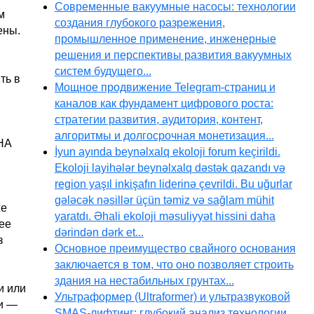
Современные вакуумные насосы: технологии
м
создания глубокого разрежения,
ены.
промышленное применение, инженерные
решения и перспективы развития вакуумных
систем будущего...
ть в
Мощное продвижение Telegram-страниц и
каналов как фундамент цифрового роста:
стратегии развития, аудитория, контент,
алгоритмы и долгосрочная монетизация...
 НА
İyun ayında beynəlxalq ekoloji forum keçirildi.
Ekoloji layihələr beynəlxalq dəstək qazandı və
region yaşıl inkişafın liderinə çevrildi. Bu uğurlar
gələcək nəsillər üçün təmiz və sağlam mühit
же
yaratdı. Əhali ekoloji məsuliyyət hissini daha
ее
dərindən dərk et...
з
Основное преимущество свайного основания
заключается в том, что оно позволяет строить
здания на нестабильных грунтах...
и или
Ультраформер (Ultraformer) и ультразвуковой
ии —
SMAS-лифтинг: глубокий анализ технологии,