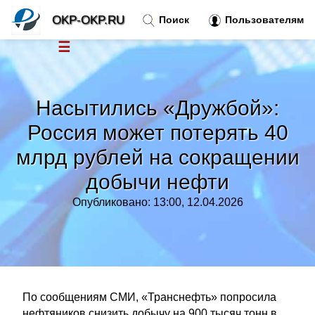
OKP-OKP.RU
Поиск
Пользователям
☰
Новости
»
Насытились «Дружбой»:
Тренды новостей
»
Россия может потерять 40
млрд рублей на сокращении
Рубрики
»
добычи нефти
Правила
»
Опубликовано: 13:00, 12.04.2026
Контакт
»
По сообщениям СМИ, «Транснефть» попросила
нефтяников снизить добычу на 900 тысяч тонн в