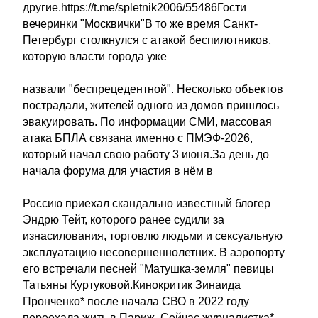
другие.https://t.me/spletnik2006/55486Гости
вечеринки "Москвички"В то же время Санкт-
Петербург столкнулся с атакой беспилотников,
которую власти города уже
назвали "беспрецедентной". Несколько объектов
пострадали, жителей одного из домов пришлось
эвакуировать. По информации СМИ, массовая
атака БПЛА связана именно с ПМЭФ-2026,
который начал свою работу 3 июня.За день до
начала форума для участия в нём в
Россию приехал скандально известный блогер
Эндрю Тейт, которого ранее судили за
изнасилования, торговлю людьми и сексуальную
эксплуатацию несовершеннолетних. В аэропорту
его встречали песней "Матушка-земля" певицы
Татьяны Куртуковой.Кинокритик Зинаида
Пронченко* после начала СВО в 2022 году
переехала жить в Париж. Сейчас журналистка*