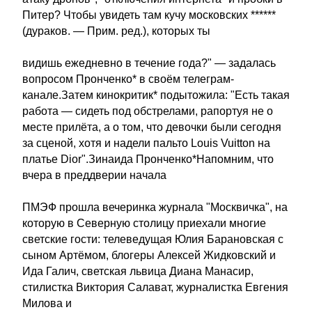
Питер? Чтобы увидеть там кучу московских ******
(дураков. — Прим. ред.), которых ты
видишь ежедневно в течение года?" — задалась
вопросом Пронченко* в своём телеграм-
канале.Затем кинокритик* подытожила: "Есть такая
работа — сидеть под обстрелами, рапортуя не о
месте прилёта, а о том, что девочки были сегодня
за сценой, хотя и надели пальто Louis Vuitton на
платье Dior".Зинаида Пронченко*Напомним, что
вчера в преддверии начала
ПМЭФ прошла вечеринка журнала "Москвичка", на
которую в Северную столицу приехали многие
светские гости: телеведущая Юлия Барановская с
сыном Артёмом, блогеры Алексей Жидковский и
Ида Галич, светская львица Диана Манасир,
стилистка Виктория Салават, журналистка Евгения
Милова и