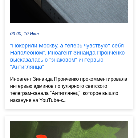
03:00, 10 Июл
"Покорили Москву, а теперь чувствуют себя
Наполеоном". Иноагент Зинаида Пронченко
высказалась о "знаковом" интервью
"Антиглянца"
Иноагент Зинаида Пронченко прокомментировала
интервью админов популярного светского
телеграм-канала "Антиглянец", которое вышло
накануне на YouTube-к...