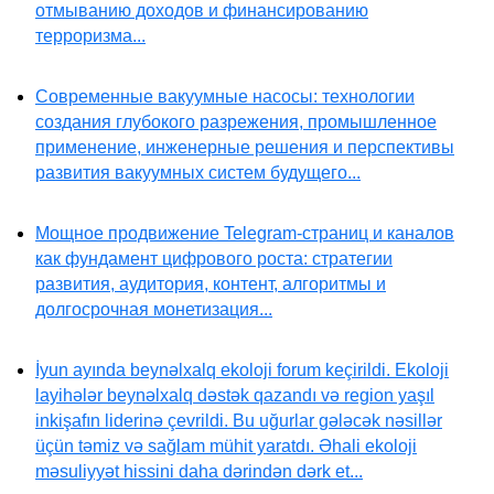
отмыванию доходов и финансированию
терроризма...
Современные вакуумные насосы: технологии
создания глубокого разрежения, промышленное
применение, инженерные решения и перспективы
развития вакуумных систем будущего...
Мощное продвижение Telegram-страниц и каналов
как фундамент цифрового роста: стратегии
развития, аудитория, контент, алгоритмы и
долгосрочная монетизация...
İyun ayında beynəlxalq ekoloji forum keçirildi. Ekoloji
layihələr beynəlxalq dəstək qazandı və region yaşıl
inkişafın liderinə çevrildi. Bu uğurlar gələcək nəsillər
üçün təmiz və sağlam mühit yaratdı. Əhali ekoloji
məsuliyyət hissini daha dərindən dərk et...