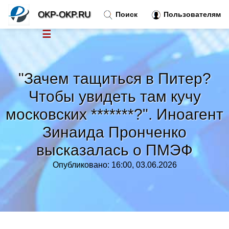
OKP-OKP.RU
Поиск
Пользователям
☰
Новости
»
"Зачем тащиться в Питер?
Тренды новостей
»
Чтобы увидеть там кучу
московских *******?". Иноагент
Рубрики
»
Зинаида Пронченко
Правила
высказалась о ПМЭФ
»
Опубликовано: 16:00, 03.06.2026
Контакт
»