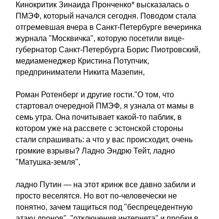
Кинокритик Зинаида Пронченко* высказалась о
ПМЭФ, который начался сегодня. Поводом стала
отгремевшая вчера в Санкт-Петербурге вечеринка
журнала "Москвичка", которую посетили вице-
губернатор Санкт-Петербурга Борис Пиотровский,
медиаменеджер Кристина Потупчик,
предприниматели Никита Мазепин,
Роман Ротенберг и другие гости."О том, что
стартовал очередной ПМЭФ, я узнала от мамы в
семь утра. Она почитывает какой-то паблик, в
котором уже на рассвете с эстонской стороны
стали спрашивать: а что у вас происходит, очень
громкие взрывы? Ладно Эндрю Тейт, ладно
"Матушка-земля",
ладно Путин — на этот кринж все давно забили и
просто веселятся. Но вот по-человечески не
понятно, зачем тащиться под "беспрецедентную
атаку дронов", "отключения интернета" и пробки в