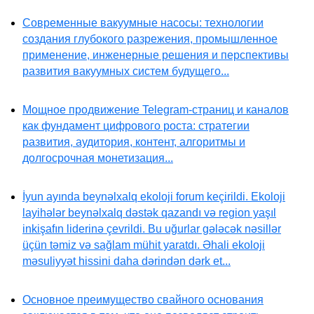
Современные вакуумные насосы: технологии
создания глубокого разрежения, промышленное
применение, инженерные решения и перспективы
развития вакуумных систем будущего...
Мощное продвижение Telegram-страниц и каналов
как фундамент цифрового роста: стратегии
развития, аудитория, контент, алгоритмы и
долгосрочная монетизация...
İyun ayında beynəlxalq ekoloji forum keçirildi. Ekoloji
layihələr beynəlxalq dəstək qazandı və region yaşıl
inkişafın liderinə çevrildi. Bu uğurlar gələcək nəsillər
üçün təmiz və sağlam mühit yaratdı. Əhali ekoloji
məsuliyyət hissini daha dərindən dərk et...
Основное преимущество свайного основания