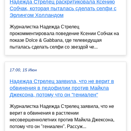
Надежда Стрелец раскритиковала Ксению
Собчак, которая пыталась сделать селфи с
Эрлингом Холландом
Журналистка Надежда Стрелец
прокомментировала поведение Ксении Собчак на
показе Dolce & Gabbana, где телеведущая
пыталась сделать селфи со звездой че...
17:00, 15 Июн
Надежда Стрелец заявила, что не верит в
обвинения в педофилии против Майкла
Джексона, потому что он "гениален"
Журналистка Надежда Стрелец заявила, что не
верит в обвинения в растлении
несовершеннолетних против Майкла Джексона,
потому что он "гениален". Рассуж...