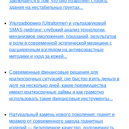
заключается в том, что оно позволяет строить
здания на нестабильных грунтах...
Ультраформер (Ultraformer) и ультразвуковой
SMAS-лифтинг: глубокий анализ технологии,
механизмов омоложения, показаний, результатов
и роли в современной эстетической медицине с
расширенным взглядом на антивозрастные
методики и уход за кожей...
Современные финансовые решения для
краткосрочных ситуаций: где быстро взять деньги в
долг на несколько дней, какие преимущества
имеют краткосрочные займы и как грамотно
использовать такие финансовые инструменты...
Натуральный камень нового поколения: гранит и
мрамор от современного завода гранитных
изделий — безупречное качество, долговечность