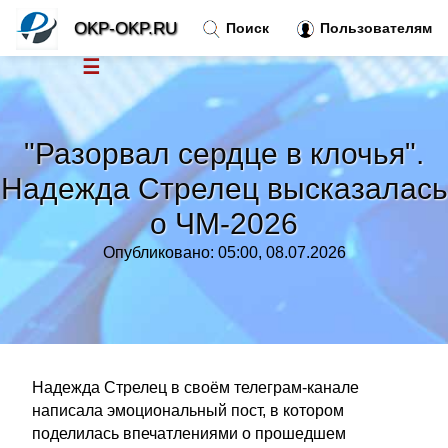
OKP-OKP.RU
Поиск
Пользователям
☰
Новости
»
"Разорвал сердце в клочья".
Тренды новостей
»
Надежда Стрелец высказалась
о ЧМ-2026
Рубрики
»
Опубликовано: 05:00, 08.07.2026
Правила
»
Контакт
»
Надежда Стрелец в своём телеграм-канале
написала эмоциональный пост, в котором
поделилась впечатлениями о прошедшем