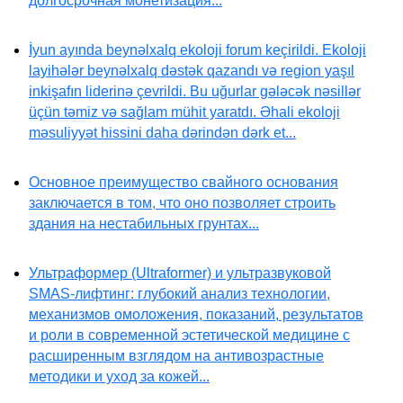
долгосрочная монетизация...
İyun ayında beynəlxalq ekoloji forum keçirildi. Ekoloji
layihələr beynəlxalq dəstək qazandı və region yaşıl
inkişafın liderinə çevrildi. Bu uğurlar gələcək nəsillər
üçün təmiz və sağlam mühit yaratdı. Əhali ekoloji
məsuliyyət hissini daha dərindən dərk et...
Основное преимущество свайного основания
заключается в том, что оно позволяет строить
здания на нестабильных грунтах...
Ультраформер (Ultraformer) и ультразвуковой
SMAS-лифтинг: глубокий анализ технологии,
механизмов омоложения, показаний, результатов
и роли в современной эстетической медицине с
расширенным взглядом на антивозрастные
методики и уход за кожей...