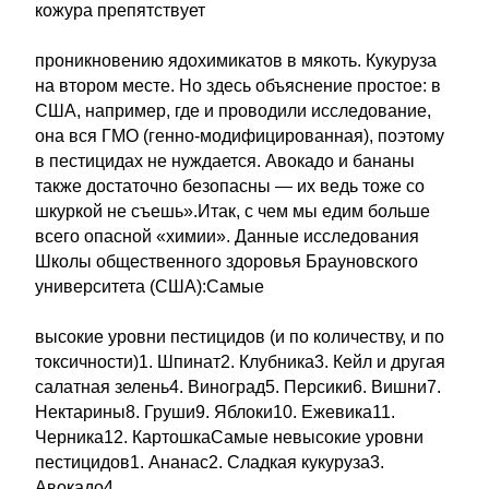
кожура препятствует
проникновению ядохимикатов в мякоть. Кукуруза
на втором месте. Но здесь объяснение простое: в
США, например, где и проводили исследование,
она вся ГМО (генно-модифицированная), поэтому
в пестицидах не нуждается. Авокадо и бананы
также достаточно безопасны — их ведь тоже со
шкуркой не съешь».Итак, с чем мы едим больше
всего опасной «химии». Данные исследования
Школы общественного здоровья Брауновского
университета (США):Самые
высокие уровни пестицидов (и по количеству, и по
токсичности)1. Шпинат2. Клубника3. Кейл и другая
салатная зелень4. Виноград5. Персики6. Вишни7.
Нектарины8. Груши9. Яблоки10. Ежевика11.
Черника12. КартошкаСамые невысокие уровни
пестицидов1. Ананас2. Сладкая кукуруза3.
Авокадо4.