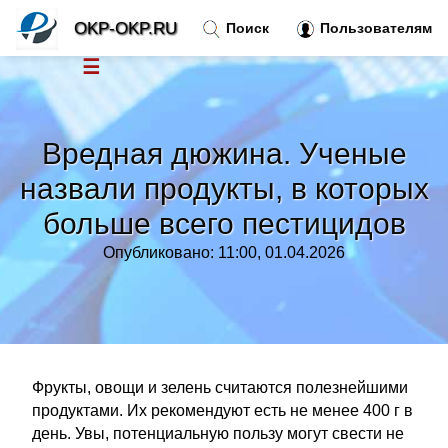
OKP-OKP.RU
Поиск
Пользователям
☰
Новости
»
Вредная дюжина. Ученые
Тренды новостей
»
назвали продукты, в которых
больше всего пестицидов
Рубрики
»
Опубликовано: 11:00, 01.04.2026
Правила
»
Контакт
»
Фрукты, овощи и зелень считаются полезнейшими
продуктами. Их рекомендуют есть не менее 400 г в
день. Увы, потенциальную пользу могут свести не