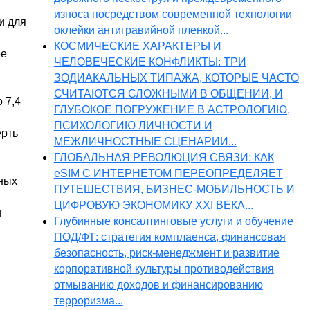
износа посредством современной технологии
и для
оклейки антигравийной пленкой...
КОСМИЧЕСКИЕ ХАРАКТЕРЫ И
ее
ЧЕЛОВЕЧЕСКИЕ КОНФЛИКТЫ: ТРИ
ЗОДИАКАЛЬНЫХ ТИПАЖА, КОТОРЫЕ ЧАСТО
СЧИТАЮТСЯ СЛОЖНЫМИ В ОБЩЕНИИ, И
 7,4
ГЛУБОКОЕ ПОГРУЖЕНИЕ В АСТРОЛОГИЮ,
ПСИХОЛОГИЮ ЛИЧНОСТИ И
ерть
МЕЖЛИЧНОСТНЫЕ СЦЕНАРИИ...
ГЛОБАЛЬНАЯ РЕВОЛЮЦИЯ СВЯЗИ: КАК
eSIM С ИНТЕРНЕТОМ ПЕРЕОПРЕДЕЛЯЕТ
нных
ПУТЕШЕСТВИЯ, БИЗНЕС-МОБИЛЬНОСТЬ И
ЦИФРОВУЮ ЭКОНОМИКУ XXI ВЕКА...
и
Глубинные консалтинговые услуги и обучение
ПОД/ФТ: стратегия комплаенса, финансовая
безопасность, риск-менеджмент и развитие
корпоративной культуры противодействия
отмыванию доходов и финансированию
терроризма...