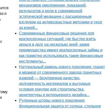
механизмов омоложения, показаний,
вится
результатов и роли в современной
аз о
эстетической медицине с расширенным
ь
взглядом на антивозрастные методики и уход
за кожей...
Современные финансовые решения для
краткосрочных ситуаций: где быстро взять
 с
деньги в долг на несколько дней, какие
преимущества имеют краткосрочные займы и
как грамотно использовать такие финансовые
инструменты...
Натуральный камень нового поколения: гранит
и мрамор от современного завода гранитных
изделий — безупречное качество,
долговечность материалов и выгодные
условия покупки для строительства,
тому
архитектуры и интерьерного дизайна...
х
Рулонные шторы нового поколения:
функциональная защита от солнца, стильное