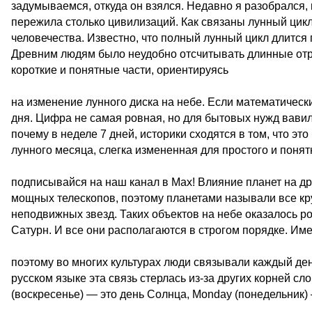
задумываемся, откуда он взялся. Недавно я разобрался, 
пережила столько цивилизаций. Как связаны лунный цик
человечества. Известно, что полный лунный цикл длится 
Древним людям было неудобно отсчитывать длинные отре
короткие и понятные части, ориентируясь
на изменение лунного диска на небе. Если математически
дня. Цифра не самая ровная, но для бытовых нужд вавил
почему в неделе 7 дней, историки сходятся в том, что э
лунного месяца, слегка измененная для простого и понят
подписывайся на наш канал в Max! Влияние планет на д
мощных телескопов, поэтому планетами называли все кр
неподвижных звезд. Таких объектов на небе оказалось р
Сатурн. И все они располагаются в строгом порядке. Им
поэтому во многих культурах люди связывали каждый де
русском языке эта связь стерлась из-за других корней с
(воскресенье) — это день Солнца, Monday (понедельник) 