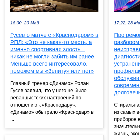
16:00, 20 Май
17:22, 28 М
Гусев о матче с «Краснодаром» в
Про ремо
РПЛ: «Это не какая-то месть, а
разбором
именно спортивная злость –
неисправ
никак не могли забить им ранее.
диагности
Меньше всего интересовало,
устранен
поможем мы «Зениту» или нет»
профилак
обслужив
Главный тренер «Динамо» Ролан
современ
Гусев заявил, что у него не было
долговеч
реваншистских настроений по
отношению к «Краснодару».
Стиральна
«Динамо» обыграло «Краснодар» в
из самых 
...
приборов 
значитель
жизнь, экон