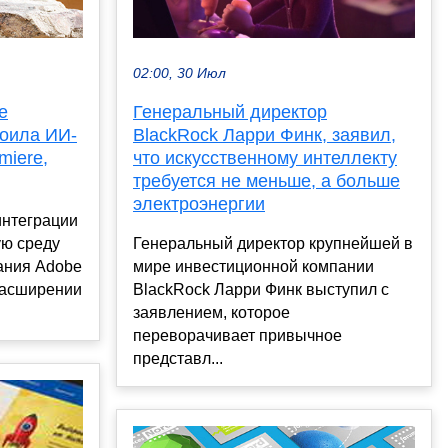
02:00, 30 Июл
е
Генеральный директор
роила ИИ-
BlackRock Ларри Финк, заявил,
miere,
что искусственному интеллекту
требуется не меньше, а больше
электроэнергии
интеграции
ую среду
Генеральный директор крупнейшей в
ания Adobe
мире инвестиционной компании
расширении
BlackRock Ларри Финк выступил с
заявлением, которое
переворачивает привычное
представл...