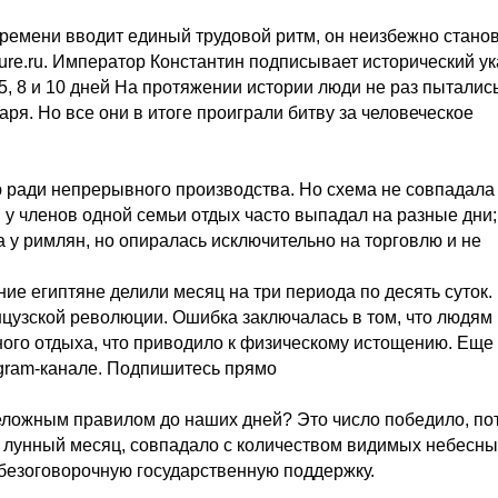
времени вводит единый трудовой ритм, он неизбежно стано
ure.ru. Император Константин подписывает исторический ук
, 8 и 10 дней На протяжении истории люди не раз пыталис
аря. Но все они в итоге проиграли битву за человеческое
 ради непрерывного производства. Но схема не совпадала
 членов одной семьи отдых часто выпадал на разные дни;
 у римлян, но опиралась исключительно на торговлю и не
ие египтяне делили месяц на три периода по десять суток.
цузской революции. Ошибка заключалась в том, что людям
ного отдыха, что приводило к физическому истощению. Еще
gram-канале. Подпишитесь прямо
реложным правилом до наших дней? Это число победило, по
 лунный месяц, совпадало с количеством видимых небесны
 безоговорочную государственную поддержку.