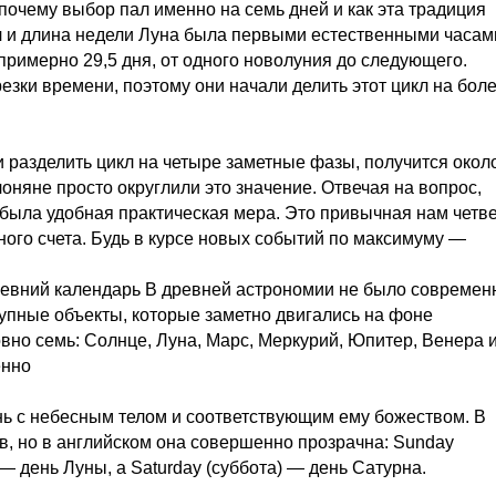
почему выбор пал именно на семь дней и как эта традиция
л и длина недели Луна была первыми естественными часам
примерно 29,5 дня, от одного новолуния до следующего.
зки времени, поэтому они начали делить этот цикл на бол
 разделить цикл на четыре заметные фазы, получится около
оняне просто округлили это значение. Отвечая на вопрос,
то была удобная практическая мера. Это привычная нам четв
ного счета. Будь в курсе новых событий по максимуму —
ревний календарь В древней астрономии не было совреме
упные объекты, которые заметно двигались на фоне
овно семь: Солнце, Луна, Марс, Меркурий, Юпитер, Венера 
енно
нь с небесным телом и соответствующим ему божеством. В
лов, но в английском она совершенно прозрачна: Sunday
— день Луны, а Saturday (суббота) — день Сатурна.