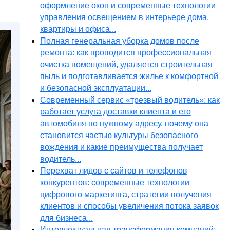
оформление окон и современные технологии
управления освещением в интерьере дома,
квартиры и офиса...
Полная генеральная уборка домов после
ремонта: как проводится профессиональная
очистка помещений, удаляется строительная
пыль и подготавливается жилье к комфортной
и безопасной эксплуатации...
Современный сервис «трезвый водитель»: как
работает услуга доставки клиента и его
автомобиля по нужному адресу, почему она
становится частью культуры безопасного
вождения и какие преимущества получает
водитель...
Перехват лидов с сайтов и телефонов
конкурентов: современные технологии
цифрового маркетинга, стратегии получения
клиентов и способы увеличения потока заявок
для бизнеса...
Интеллектуальная трансформация компаний: