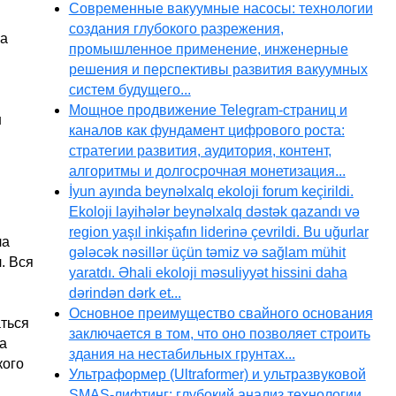
Современные вакуумные насосы: технологии
создания глубокого разрежения,
ла
промышленное применение, инженерные
решения и перспективы развития вакуумных
систем будущего...
Мощное продвижение Telegram-страниц и
н
каналов как фундамент цифрового роста:
стратегии развития, аудитория, контент,
алгоритмы и долгосрочная монетизация...
İyun ayında beynəlxalq ekoloji forum keçirildi.
Ekoloji layihələr beynəlxalq dəstək qazandı və
region yaşıl inkişafın liderinə çevrildi. Bu uğurlar
ла
gələcək nəsillər üçün təmiz və sağlam mühit
. Вся
yaratdı. Əhali ekoloji məsuliyyət hissini daha
dərindən dərk et...
Основное преимущество свайного основания
аться
заключается в том, что оно позволяет строить
а
здания на нестабильных грунтах...
кого
Ультраформер (Ultraformer) и ультразвуковой
SMAS-лифтинг: глубокий анализ технологии,