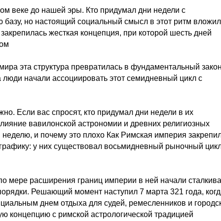
ом веке до нашей эры. Кто придумал дни недели с
 базу, но настоящий социальный смысл в этот ритм вложи
 закрепилась жесткая концепция, при которой шесть дней
лом
 мира эта структура превратилась в фундаментальный зако
а люди начали ассоциировать этот семидневный цикл с
но. Если вас спросят, кто придумал дни недели в их
лияние вавилонской астрономии и древних религиозных
в неделю, и почему это плохо Как Римская империя закрепи
графику: у них существовал восьмидневный рыночный цикл
о по мере расширения границ империи в ней начали сталкив
порядки. Решающий момент наступил 7 марта 321 года, когд
ициальным днем отдыха для судей, ремесленников и городс
ую концепцию с римской астрологической традицией