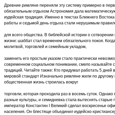
Древние римляне переняли эту систему примерно в перв
обязательным отдыхом Астрономия дала математическую
иудейская традиция. Именно в текстах Ближнего Востока
работы и седьмой день отдыха стали нерушимым прави
для всего общества. В библейской истории о сотворении
жизни: шаббат стал временем обязательного покоя. Когд
молитвой, торговлей и семейным укладом,
заменить его простым указом стало практически невозмож
современном социальном понимании, смело называйте с
традиций. Читайте также: Кто придумал работать 5 дней 
мировой стандарт Изначально римляне жили по другому 
общественная жизнь строилась вокруг
торговли, которая проходила раз в восемь суток. Однак
разные культуры, и семидневка стала вытеснять старые 
император Константин I Великий сделал воскресенье оф
населения. Он блестяще объединил иудейско-христианск