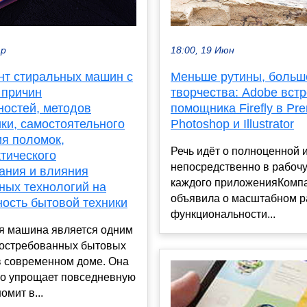
ар
18:00, 19 Июн
нт стиральных машин с
Меньше рутины, больш
 причин
творчества: Adobe вст
ностей, методов
помощника Firefly в Pre
ки, самостоятельного
Photoshop и Illustrator
ия поломок,
Речь идёт о полноценной 
тического
непосредственно в рабоч
ания и влияния
каждого приложенияКомп
ных технологий на
объявила о масштабном 
ность бытовой техники
функциональности...
я машина является одним
востребованных бытовых
в современном доме. Она
но упрощает повседневную
омит в...