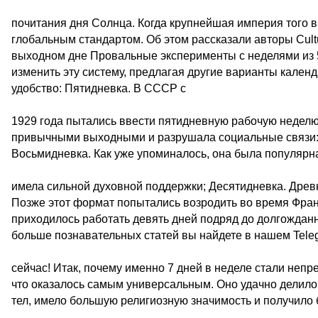
почитания дня Солнца. Когда крупнейшая империя того 
глобальным стандартом. Об этом рассказали авторы Cult
выходном дне Провальные эксперименты с неделями из 5
изменить эту систему, предлагая другие варианты календ
удобство: Пятидневка. В СССР с
1929 года пытались ввести пятидневную рабочую неделю
привычными выходными и разрушала социальные связи: у
Восьмидневка. Как уже упоминалось, она была популярна
имела сильной духовной поддержки; Десятидневка. Древн
Позже этот формат попытались возродить во время Фран
приходилось работать девять дней подряд до долгождан
больше познавательных статей вы найдете в нашем Tele
сейчас! Итак, почему именно 7 дней в неделе стали неп
что оказалось самым универсальным. Оно удачно делило
тел, имело большую религиозную значимость и получило