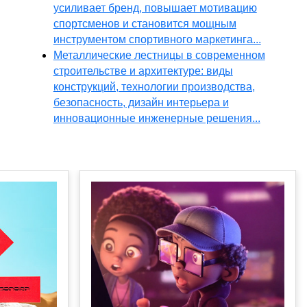
усиливает бренд, повышает мотивацию
спортсменов и становится мощным
инструментом спортивного маркетинга...
Металлические лестницы в современном
строительстве и архитектуре: виды
конструкций, технологии производства,
безопасность, дизайн интерьера и
инновационные инженерные решения...