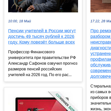
10:00, 18 Май
17:22, 28 М
Пенсии учителей в России могут
Про ремо
достичь 49 тысяч рублей к 2026
разбором
году. Кому повезёт больше всех
неисправ
диагности
Профессор Финансового
устранен
университета при правительстве РФ
профилак
Александр Сафонов озвучил прогноз
обслужив
размеров пенсий российских
современ
учителей на 2026 год. По его рас...
долговеч
Стиральна
из самых 
приборов 
значитель
жизнь, экон