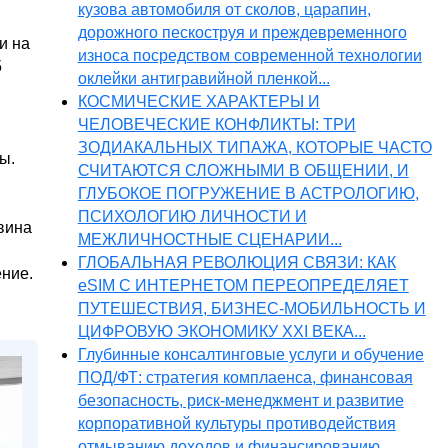
кузова автомобиля от сколов, царапин,
дорожного пескоструя и преждевременного
и на
износа посредством современной технологии
5
оклейки антигравийной пленкой...
КОСМИЧЕСКИЕ ХАРАКТЕРЫ И
ЧЕЛОВЕЧЕСКИЕ КОНФЛИКТЫ: ТРИ
ЗОДИАКАЛЬНЫХ ТИПАЖА, КОТОРЫЕ ЧАСТО
ы.
СЧИТАЮТСЯ СЛОЖНЫМИ В ОБЩЕНИИ, И
ГЛУБОКОЕ ПОГРУЖЕНИЕ В АСТРОЛОГИЮ,
ПСИХОЛОГИЮ ЛИЧНОСТИ И
вина
МЕЖЛИЧНОСТНЫЕ СЦЕНАРИИ...
ГЛОБАЛЬНАЯ РЕВОЛЮЦИЯ СВЯЗИ: КАК
ение.
eSIM С ИНТЕРНЕТОМ ПЕРЕОПРЕДЕЛЯЕТ
ПУТЕШЕСТВИЯ, БИЗНЕС-МОБИЛЬНОСТЬ И
ЦИФРОВУЮ ЭКОНОМИКУ XXI ВЕКА...
Глубинные консалтинговые услуги и обучение
ПОД/ФТ: стратегия комплаенса, финансовая
безопасность, риск-менеджмент и развитие
корпоративной культуры противодействия
отмыванию доходов и финансированию