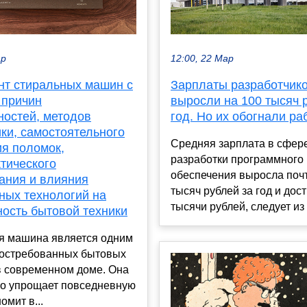
ар
12:00, 22 Мар
нт стиральных машин с
Зарплаты разработчик
 причин
выросли на 100 тысяч 
ностей, методов
год. Но их обогнали ра
ки, самостоятельного
Средняя зарплата в сфер
ия поломок,
разработки программного
тического
обеспечения выросла почт
ания и влияния
тысяч рублей за год и дост
ных технологий на
тысячи рублей, следует из 
ность бытовой техники
я машина является одним
востребованных бытовых
в современном доме. Она
но упрощает повседневную
омит в...