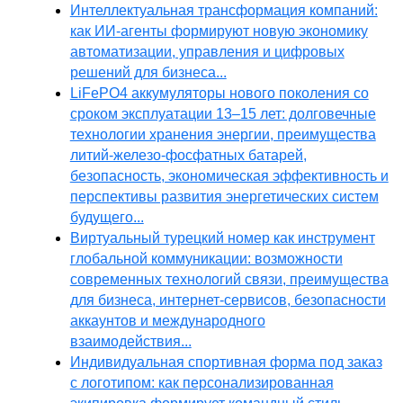
Интеллектуальная трансформация компаний:
как ИИ-агенты формируют новую экономику
автоматизации, управления и цифровых
решений для бизнеса...
LiFePO4 аккумуляторы нового поколения со
сроком эксплуатации 13–15 лет: долговечные
технологии хранения энергии, преимущества
литий-железо-фосфатных батарей,
безопасность, экономическая эффективность и
перспективы развития энергетических систем
будущего...
Виртуальный турецкий номер как инструмент
глобальной коммуникации: возможности
современных технологий связи, преимущества
для бизнеса, интернет-сервисов, безопасности
аккаунтов и международного
взаимодействия...
Индивидуальная спортивная форма под заказ
с логотипом: как персонализированная