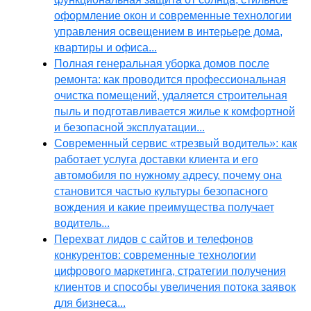
оформление окон и современные технологии
управления освещением в интерьере дома,
квартиры и офиса...
Полная генеральная уборка домов после
ремонта: как проводится профессиональная
очистка помещений, удаляется строительная
пыль и подготавливается жилье к комфортной
и безопасной эксплуатации...
Современный сервис «трезвый водитель»: как
работает услуга доставки клиента и его
автомобиля по нужному адресу, почему она
становится частью культуры безопасного
вождения и какие преимущества получает
водитель...
Перехват лидов с сайтов и телефонов
конкурентов: современные технологии
цифрового маркетинга, стратегии получения
клиентов и способы увеличения потока заявок
для бизнеса...