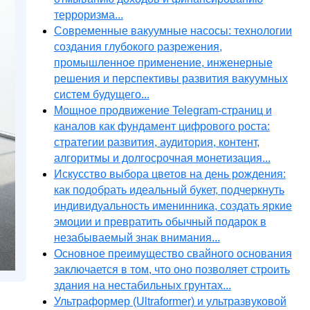
терроризма...
Современные вакуумные насосы: технологии
создания глубокого разрежения,
промышленное применение, инженерные
решения и перспективы развития вакуумных
систем будущего...
Мощное продвижение Telegram-страниц и
каналов как фундамент цифрового роста:
стратегии развития, аудитория, контент,
алгоритмы и долгосрочная монетизация...
Искусство выбора цветов на день рождения:
как подобрать идеальный букет, подчеркнуть
индивидуальность именинника, создать яркие
эмоции и превратить обычный подарок в
незабываемый знак внимания...
Основное преимущество свайного основания
заключается в том, что оно позволяет строить
здания на нестабильных грунтах...
Ультраформер (Ultraformer) и ультразвуковой