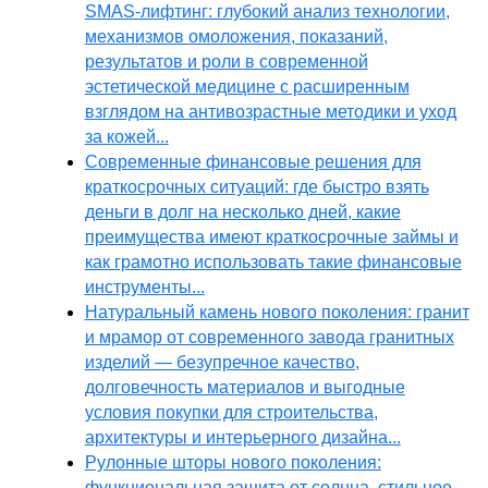
SMAS-лифтинг: глубокий анализ технологии,
механизмов омоложения, показаний,
результатов и роли в современной
эстетической медицине с расширенным
взглядом на антивозрастные методики и уход
за кожей...
Современные финансовые решения для
краткосрочных ситуаций: где быстро взять
деньги в долг на несколько дней, какие
преимущества имеют краткосрочные займы и
как грамотно использовать такие финансовые
инструменты...
Натуральный камень нового поколения: гранит
и мрамор от современного завода гранитных
изделий — безупречное качество,
долговечность материалов и выгодные
условия покупки для строительства,
архитектуры и интерьерного дизайна...
Рулонные шторы нового поколения:
функциональная защита от солнца, стильное