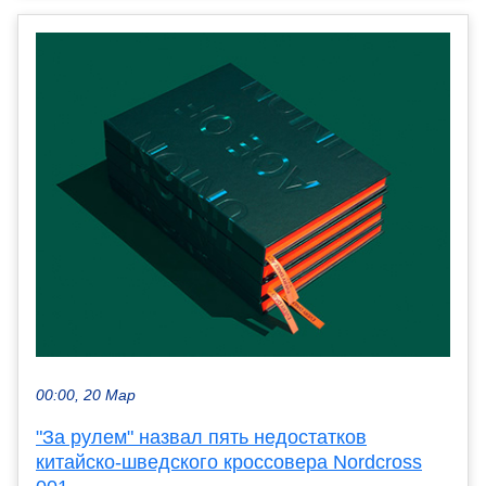
00:00, 20 Мар
"За рулем" назвал пять недостатков
китайско-шведского кроссовера Nordcross