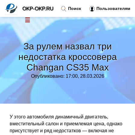
OKP-OKP.RU
Поиск
Пользователям
☰
Новости
»
За рулем назвал три
Тренды новостей
»
недостатка кроссовера
Changan CS35 Max
Рубрики
»
Опубликовано: 17:00, 28.03.2026
Правила
»
Контакт
»
У этого автомобиля динамичный двигатель,
вместительный салон и приемлемая цена, однако
присутствует и ряд недостатков — включая не