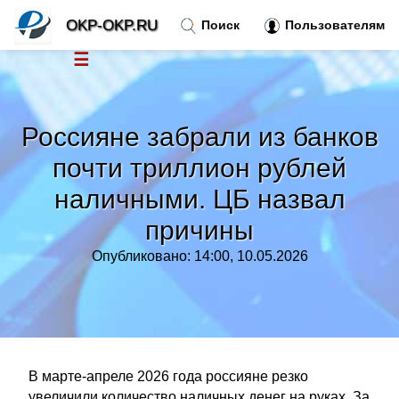
OKP-OKP.RU
Поиск
Пользователям
☰
Новости
»
Россияне забрали из банков
Тренды новостей
»
почти триллион рублей
наличными. ЦБ назвал
Рубрики
»
причины
Правила
»
Опубликовано: 14:00, 10.05.2026
Контакт
»
В марте-апреле 2026 года россияне резко
увеличили количество наличных денег на руках. За