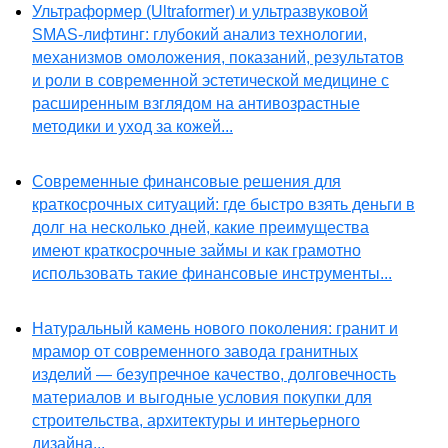
Ультраформер (Ultraformer) и ультразвуковой
SMAS-лифтинг: глубокий анализ технологии,
механизмов омоложения, показаний, результатов
и роли в современной эстетической медицине с
расширенным взглядом на антивозрастные
методики и уход за кожей...
Современные финансовые решения для
краткосрочных ситуаций: где быстро взять деньги в
долг на несколько дней, какие преимущества
имеют краткосрочные займы и как грамотно
использовать такие финансовые инструменты...
Натуральный камень нового поколения: гранит и
мрамор от современного завода гранитных
изделий — безупречное качество, долговечность
материалов и выгодные условия покупки для
строительства, архитектуры и интерьерного
дизайна...