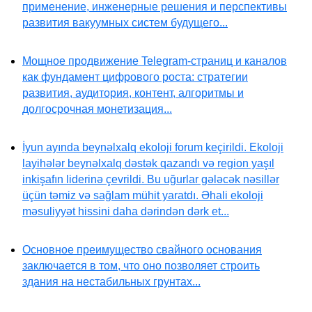
применение, инженерные решения и перспективы
развития вакуумных систем будущего...
Мощное продвижение Telegram-страниц и каналов
как фундамент цифрового роста: стратегии
развития, аудитория, контент, алгоритмы и
долгосрочная монетизация...
İyun ayında beynəlxalq ekoloji forum keçirildi. Ekoloji
layihələr beynəlxalq dəstək qazandı və region yaşıl
inkişafın liderinə çevrildi. Bu uğurlar gələcək nəsillər
üçün təmiz və sağlam mühit yaratdı. Əhali ekoloji
məsuliyyət hissini daha dərindən dərk et...
Основное преимущество свайного основания
заключается в том, что оно позволяет строить
здания на нестабильных грунтах...