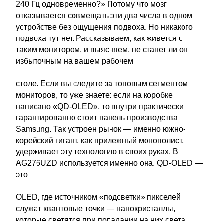
240 Гц одновременно?» Потому что мозг
отказывается совмещать эти два числа в одном
устройстве без ощущения подвоха. Но никакого
подвоха тут нет. Рассказываем, как живется с
таким монитором, и выясняем, не станет ли он
избыточным на вашем рабочем
столе. Если вы следите за топовым сегментом
мониторов, то уже знаете: если на коробке
написано «QD-OLED», то внутри практически
гарантированно стоит панель производства
Samsung. Так устроен рынок — именно южно-
корейский гигант, как прилежный монополист,
удерживает эту технологию в своих руках. В
AG276UZD используется именно она. QD-OLED —
это
OLED, где источником «подсветки» пикселей
служат квантовые точки — нанокристаллы,
которые светятся при попадании на них света.