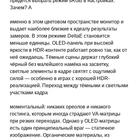
придется выбрать режим sRGB в настройках.
Зачем? А
именно в этом цветовом пространстве монитор и
выдает наиболее близкие к идеалу результаты
замеров. В этом режиме DeltaЕ становится
меньше единицы. OLED-панель при высокой
яркости в HDR-контенте работает ровно так, как от
неё ожидаешь. Тёмные сцены держат глубокий
чёрный без малейшего намёка на засветку,
светлые элементы в кадре святят с ощутимой
силой — особенно в играх с хорошей HDR-
реализацией. Переход между тёмными и светлыми
участками кадра
моментальный: никаких ореолов и никакого
гостинга, которым иногда страдают VA-матрицы
при резких переходах. Однако у OLED-матрицы
есть один принципиальный враг — статичное
изображение. Органические материалы, из