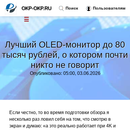
OKP-OKP.RU
Поиск
Пользователям
☰
Новости
»
Лучший OLED-монитор до 80
Тренды новостей
»
тысяч рублей, о котором почти
никто не говорит
Рубрики
»
Опубликовано: 05:00, 03.06.2026
Правила
»
Контакт
»
Если честно, то во время подготовки обзора я
несколько раз ловил себя на том, что смотрю в
экран и думаю: «а это реально работает при 4K и