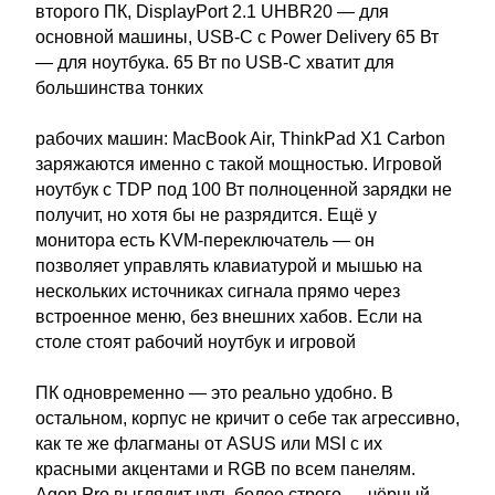
второго ПК, DisplayPort 2.1 UHBR20 — для
основной машины, USB-C с Power Delivery 65 Вт
— для ноутбука. 65 Вт по USB-C хватит для
большинства тонких
рабочих машин: MacBook Air, ThinkPad X1 Carbon
заряжаются именно с такой мощностью. Игровой
ноутбук с TDP под 100 Вт полноценной зарядки не
получит, но хотя бы не разрядится. Ещё у
монитора есть KVM-переключатель — он
позволяет управлять клавиатурой и мышью на
нескольких источниках сигнала прямо через
встроенное меню, без внешних хабов. Если на
столе стоят рабочий ноутбук и игровой
ПК одновременно — это реально удобно. В
остальном, корпус не кричит о себе так агрессивно,
как те же флагманы от ASUS или MSI с их
красными акцентами и RGB по всем панелям.
Agon Pro выглядит чуть более строго — чёрный