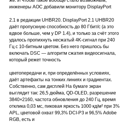
же. И чтобы такое вообще стало возможным,
инженеры AOC добавили монитору DisplayPort
2.1 в редакции UHBR20. DisplayPort 2.1 UHBR20
даёт пропускную способность до 80 Гбит/с (а это
вдвое больше, чем у DP 1.4), и только за счёт этого
удалось пропихнуть несжатый 4K-сигнал при 240
Гц с 10-битным цветом. Без него пришлось бы
включать DSC — алгоритм сжатия видеосигнала,
который режет точность
цветопередачи и, при определённых условиях,
даёт артефакты на тонких линиях и градиентах.
Собственно, сам дисплей На бумаге экран
выглядит так: 26,5 дюйма, QD-OLED, разрешение
3840×2160, частота обновления до 240 Гц, время
отклика 0,03 мс, пиковая яркость 1000 кд/м² при 3%
APL, цветовой охват 99,3% DCI-P3 и 96,5% Adobe
RGB, есть и