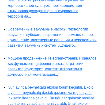
безопасность, риск-менеджмент и развитие
корпоративной культуры противодействия
отмыванию доходов и финансированию
терроризма...
Современные вакуумные насосы: технологии
создания глубокого разрежения, промышленное
применение, инженерные решения и перспективы
развития вакуумных систем будущего...
Мощное продвижение Telegram-страниц и каналов
как фундамент цифрового роста: стратегии
развития, аудитория, контент, алгоритмы и
долгосрочная монетизация...
İyun ayında beynəlxalq ekoloji forum keçirildi. Ekoloji
layihələr beynəlxalq dəstək qazandı və region yaşıl
inkişafın liderinə çevrildi. Bu uğurlar gələcək nəsillər
üçün təmiz və sağlam mühit yaratdı. Əhali ekoloji