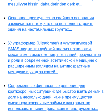
məsuliyyət hissini daha dərindən dərk et...
Основное преимущество свайного основания
заключается в том, что оно позволяет строить
здания на нестабильных грунтах...
Ультраформер (Ultraformer) и ультразвуковой
SMAS-лифтинг: глубокий анализ технологии,
механизмов омоложения, показаний, результатов
и роли в современной эстетической медицине с
расширенным взглядом на антивозрастные
методики и уход за кожей...
Современные финансовые решения для
краткосрочных ситуаций: где быстро взять деньги в
долг на несколько дней, какие преимущества
имеют краткосрочные займы и как грамотно
использовать такие финансовые инструменты...