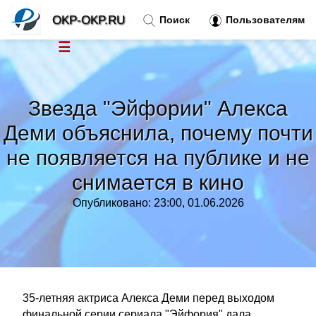
OKP-OKP.RU
Поиск
Пользователям
☰
Новости
»
Звезда "Эйфории" Алекса
Тренды новостей
»
Деми объяснила, почему почти
не появляется на публике и не
Рубрики
»
снимается в кино
Правила
»
Опубликовано: 23:00, 01.06.2026
Контакт
»
35-летняя актриса Алекса Деми перед выходом
финальной серии сериала "Эйфория" дала