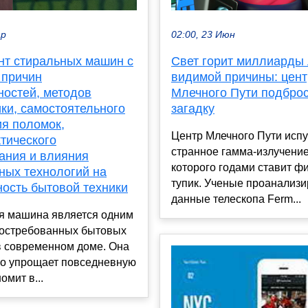
ар
02:00, 23 Июн
нт стиральных машин с
Свет горит миллиарды 
 причин
видимой причины: цент
ностей, методов
Млечного Пути подбро
ки, самостоятельного
загадку
ия поломок,
Центр Млечного Пути испу
тического
странное гамма-излучение
ания и влияния
которого годами ставит ф
ных технологий на
тупик. Ученые проанализ
ность бытовой техники
данные телескопа Ferm...
я машина является одним
востребованных бытовых
в современном доме. Она
но упрощает повседневную
омит в...