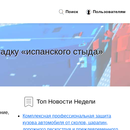
Поиск
Пользователям
адку «испанского стыда»
Топ Новости Недели
ние,
Комплексная профессиональная защита
кузова автомобиля от сколов, царапин,
дорожного пескоструя и преждевременного