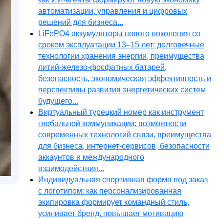
автоматизации, управления и цифровых
решений для бизнеса...
LiFePO4 аккумуляторы нового поколения со
сроком эксплуатации 13–15 лет: долговечные
технологии хранения энергии, преимущества
литий-железо-фосфатных батарей,
безопасность, экономическая эффективность и
перспективы развития энергетических систем
будущего...
Виртуальный турецкий номер как инструмент
глобальной коммуникации: возможности
современных технологий связи, преимущества
для бизнеса, интернет-сервисов, безопасности
аккаунтов и международного
взаимодействия...
Индивидуальная спортивная форма под заказ
с логотипом: как персонализированная
экипировка формирует командный стиль,
усиливает бренд, повышает мотивацию