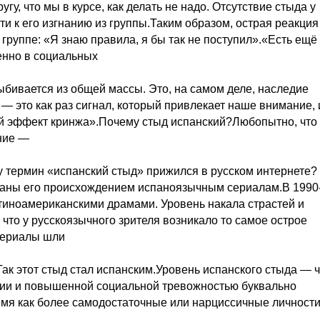
угу, что мы в курсе, как делать не надо. Отсутствие стыда у
и к его изгнанию из группы.Таким образом, острая реакция
руппе: «Я знаю правила, я бы так не поступил».«Есть ещё
енно в социальных
 выбивается из общей массы. Это, на самом деле, наследие
— это как раз сигнал, который привлекает наше внимание,
мый эффект кринжа».Почему стыд испанский?Любопытно, что
ание —
у термин «испанский стыд» прижился в русском интернете?
заны его происхождением испаноязычным сериалам.В 1990
тиноамериканскими драмами. Уровень накала страстей и
что у русскоязычного зрителя возникало то самое острое
 сериалы шли
Так этот стыд стал испанским.Уровень испанского стыда — 
тии и повышенной социальной тревожностью буквально
ремя как более самодостаточные или нарциссичные личност