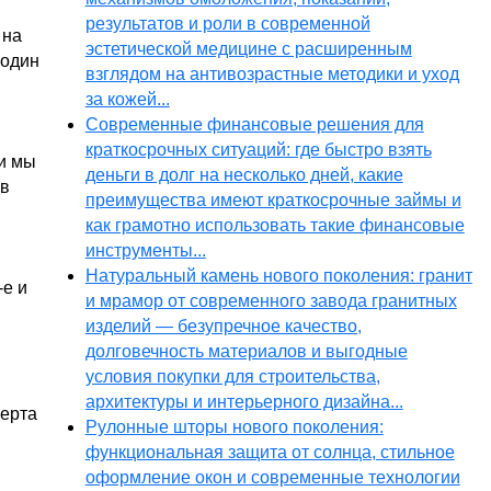
результатов и роли в современной
 на
эстетической медицине с расширенным
 один
взглядом на антивозрастные методики и уход
за кожей...
Современные финансовые решения для
краткосрочных ситуаций: где быстро взять
 и мы
деньги в долг на несколько дней, какие
 в
преимущества имеют краткосрочные займы и
как грамотно использовать такие финансовые
инструменты...
Натуральный камень нового поколения: гранит
-е и
и мрамор от современного завода гранитных
изделий — безупречное качество,
долговечность материалов и выгодные
условия покупки для строительства,
архитектуры и интерьерного дизайна...
черта
Рулонные шторы нового поколения:
функциональная защита от солнца, стильное
и
оформление окон и современные технологии