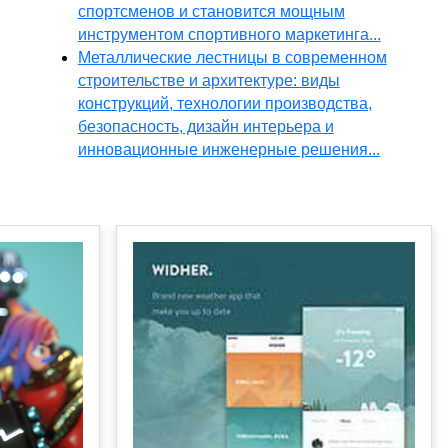
спортсменов и становится мощным
инструментом спортивного маркетинга...
Металлические лестницы в современном
строительстве и архитектуре: виды
конструкций, технологии производства,
безопасность, дизайн интерьера и
инновационные инженерные решения...