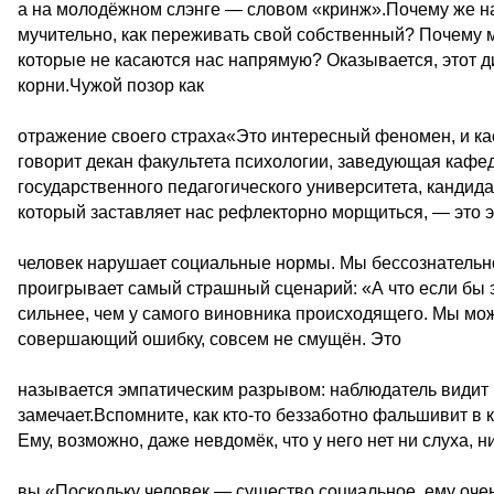
а на молодёжном слэнге — словом «кринж».Почему же на
мучительно, как переживать свой собственный? Почему
которые не касаются нас напрямую? Оказывается, этот 
корни.Чужой позор как
отражение своего страха«Это интересный феномен, и ка
говорит декан факультета психологии, заведующая кафе
государственного педагогического университета, кандид
который заставляет нас рефлекторно морщиться, — это 
человек нарушает социальные нормы. Мы бессознательно 
проигрывает самый страшный сценарий: «А что если бы 
сильнее, чем у самого виновника происходящего. Мы мож
совершающий ошибку, совсем не смущён. Это
называется эмпатическим разрывом: наблюдатель видит н
замечает.Вспомните, как кто-то беззаботно фальшивит в 
Ему, возможно, даже невдомёк, что у него нет ни слуха, 
вы.«Поскольку человек — существо социальное, ему оче