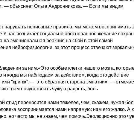
ии, — объясняет Ольга Андронникова. — Если мы видим
нает нарушать неписаные правила, мы можем воспринимать 
ие.У нас возникает социально обоснованное желание сохран
 наша эмоциональная реакция на сбой в этой самой
ения нейрофизиологии, за этот процесс отвечают зеркальн
аблюдении за ним.«Это особые клетки нашего мозга, которы
о и когда мы наблюдаем за действием, когда это действие
, или "кринж", — это обратная сторона эмпатии», — отмечае
яют нам почувствоать чужую радость, боль
ой стыд переносится нами тяжелее, чем, скажем, чужая бол
еловека воспринимается нами напрямую: нам его жалко. А к
дно, но часто мы не знаем, чем помочь.Эволюционно это чу