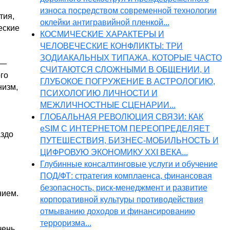
износа посредством современной технологии
тия,
оклейки антигравийной пленкой...
еские
КОСМИЧЕСКИЕ ХАРАКТЕРЫ И
ЧЕЛОВЕЧЕСКИЕ КОНФЛИКТЫ: ТРИ
ЗОДИАКАЛЬНЫХ ТИПАЖА, КОТОРЫЕ ЧАСТО
 —
СЧИТАЮТСЯ СЛОЖНЫМИ В ОБЩЕНИИ, И
го
ГЛУБОКОЕ ПОГРУЖЕНИЕ В АСТРОЛОГИЮ,
низм,
ПСИХОЛОГИЮ ЛИЧНОСТИ И
МЕЖЛИЧНОСТНЫЕ СЦЕНАРИИ...
ГЛОБАЛЬНАЯ РЕВОЛЮЦИЯ СВЯЗИ: КАК
eSIM С ИНТЕРНЕТОМ ПЕРЕОПРЕДЕЛЯЕТ
аздо
ПУТЕШЕСТВИЯ, БИЗНЕС-МОБИЛЬНОСТЬ И
ЦИФРОВУЮ ЭКОНОМИКУ XXI ВЕКА...
Глубинные консалтинговые услуги и обучение
ПОД/ФТ: стратегия комплаенса, финансовая
безопасность, риск-менеджмент и развитие
нием.
корпоративной культуры противодействия
отмыванию доходов и финансированию
терроризма...
чень