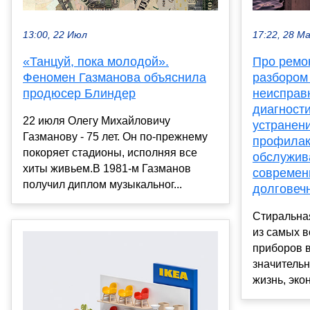
13:00, 22 Июл
17:22, 28 М
«Танцуй, пока молодой».
Про ремо
Феномен Газманова объяснила
разбором
продюсер Блиндер
неисправ
диагности
22 июля Олегу Михайловичу
устранен
Газманову - 75 лет. Он по-прежнему
профилак
покоряет стадионы, исполняя все
обслужив
хиты живьем.В 1981-м Газманов
современ
получил диплом музыкальног...
долговеч
Стиральна
из самых 
приборов 
значитель
жизнь, экон