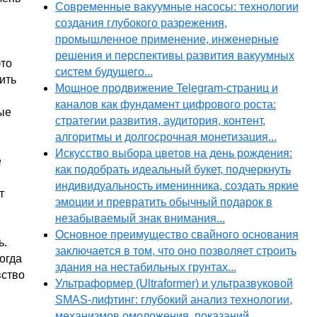
Современные вакуумные насосы: технологии
создания глубокого разрежения,
промышленное применение, инженерные
решения и перспективы развития вакуумных
это
систем будущего...
ить
Мощное продвижение Telegram-страниц и
каналов как фундамент цифрового роста:
ые
стратегии развития, аудитория, контент,
алгоритмы и долгосрочная монетизация...
Искусство выбора цветов на день рождения:
е
как подобрать идеальный букет, подчеркнуть
индивидуальность именинника, создать яркие
т
эмоции и превратить обычный подарок в
незабываемый знак внимания...
Основное преимущество свайного основания
ь.
заключается в том, что оно позволяет строить
огда
здания на нестабильных грунтах...
вство
Ультраформер (Ultraformer) и ультразвуковой
SMAS-лифтинг: глубокий анализ технологии,
механизмов омоложения, показаний,