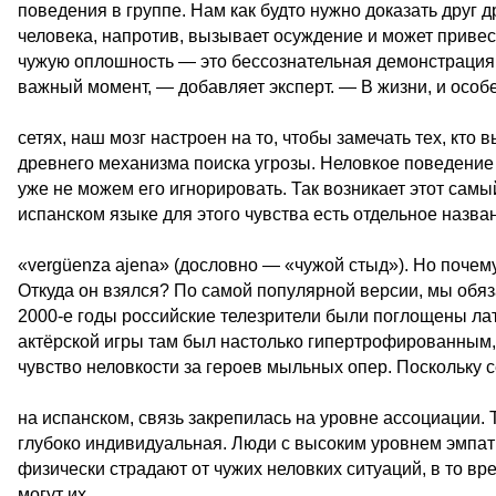
поведения в группе. Нам как будто нужно доказать друг др
человека, напротив, вызывает осуждение и может привест
чужую оплошность — это бессознательная демонстрация г
важный момент, — добавляет эксперт. — В жизни, и особ
сетях, наш мозг настроен на то, чтобы замечать тех, кто
древнего механизма поиска угрозы. Неловкое поведение 
уже не можем его игнорировать. Так возникает этот са
испанском языке для этого чувства есть отдельное назв
«vergüenza ajena» (дословно — «чужой стыд»). Но почем
Откуда он взялся? По самой популярной версии, мы обя
2000-е годы российские телезрители были поглощены ла
актёрской игры там был настолько гипертрофированным, 
чувство неловкости за героев мыльных опер. Поскольку
на испанском, связь закрепилась на уровне ассоциации. 
глубоко индивидуальная. Люди с высоким уровнем эмпа
физически страдают от чужих неловких ситуаций, в то в
могут их