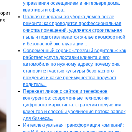
управления освещением в интерьере дома,
квартиры и офиса...
ворит
Полная генеральная уборка домов после
жих
ремонта: как проводится профессиональная
очистка помещений, удаляется строительная
пыль и подготавливается жилье к комфортной
и безопасной эксплуатации...
Современный сервис «трезвый водитель»: как
работает услуга доставки клиента и его
автомобиля по нужному адресу, почему она
становится частью культуры безопасного
вождения и какие преимущества получает
водитель...
Перехват лидов с сайтов и телефонов
конкурентов: современные технологии
цифрового маркетинга, стратегии получения
клиентов и способы увеличения потока заявок
для бизнеса...
Интеллектуальная трансформация компаний:
как ИИ-агенты формируют новую экономику