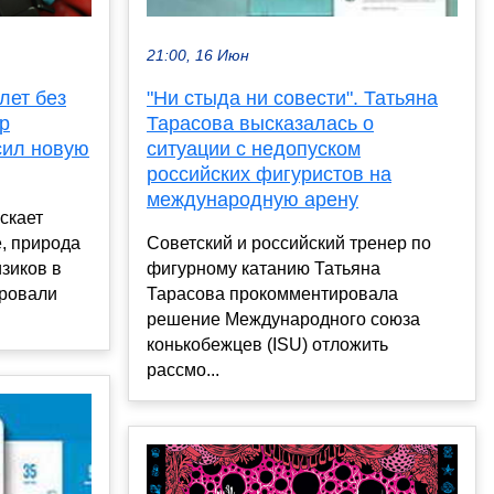
21:00, 16 Июн
лет без
"Ни стыда ни совести". Татьяна
р
Тарасова высказалась о
сил новую
ситуации с недопуском
российских фигуристов на
международную арену
скает
, природа
Советский и российский тренер по
изиков в
фигурному катанию Татьяна
ировали
Тарасова прокомментировала
решение Международного союза
конькобежцев (ISU) отложить
рассмо...