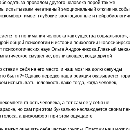
блюдать за провалом другого человека порой так же
 мы испытываем негативный эмоциональный отклик на собы
дискомфорт имеет глубокие эволюционные и нейробиологич
сается он понимания человека как существа социального»,
дрой общей психологии и истории психологии Новосибирско
ат психологических наук Ольга Андронникова.Главный меха
эмпатическое смущение, возникающее, когда другой
ставим себя на его место, и наш мозг на долю секунды
это был я?»Однако нередко наша реакция оказывается гор
ем испытывать неловкость даже тогда, когда человек,
екомпетентность человека, а тот сам её у себя не
караоке, но сам при этом буквально наслаждается своим пе
ни голоса, а дискомфорт при этом ощущаете
нь важно ощущать себя частью группы. Поэтому наш мозг о