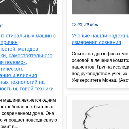
12:00, 29 Мар
ар
Учёные нашли надёжны
нт стиральных машин с
измерения сознания
 причин
ностей, методов
Опыты на дрозофилах могу
ки, самостоятельного
основой в лечения комато
ия поломок,
пациентов. Группа исслед
тического
под руководством ученых 
ания и влияния
Университета Монаш (Авст
ных технологий на
ность бытовой техники
я машина является одним
востребованных бытовых
в современном доме. Она
но упрощает повседневную
омит в...