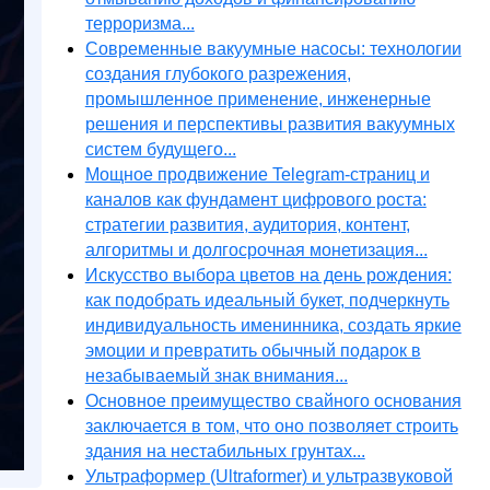
терроризма...
Современные вакуумные насосы: технологии
создания глубокого разрежения,
промышленное применение, инженерные
решения и перспективы развития вакуумных
систем будущего...
Мощное продвижение Telegram-страниц и
каналов как фундамент цифрового роста:
стратегии развития, аудитория, контент,
алгоритмы и долгосрочная монетизация...
Искусство выбора цветов на день рождения:
как подобрать идеальный букет, подчеркнуть
индивидуальность именинника, создать яркие
эмоции и превратить обычный подарок в
незабываемый знак внимания...
Основное преимущество свайного основания
заключается в том, что оно позволяет строить
здания на нестабильных грунтах...
Ультраформер (Ultraformer) и ультразвуковой