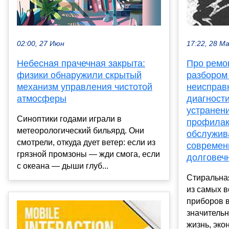
02:00, 27 Июн
17:22, 28 М
Небесная прачечная закрыта:
Про ремо
физики обнаружили скрытый
разбором
механизм управления чистотой
неисправ
атмосферы
диагности
устранен
Синоптики годами играли в
профилак
метеорологический бильярд. Они
обслужив
смотрели, откуда дует ветер: если из
современ
грязной промзоны — жди смога, если
долговеч
с океана — дыши глуб...
Стиральна
из самых 
приборов 
значитель
жизнь, экон