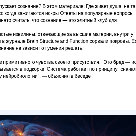
ускает сознание? В этом материале: Где живет душа: не та
тр: когда зажигаются искры Ответы на популярные вопросы
инято считать, что сознание — это элитный клуб для
истые извилины, отвечающие за высшие материи, внутри у
 журнале Brain Structure and Function сорвали покровы. Е
ознание не зависит от умения решать
з примитивного чувства своего присутствия. "Это бред — и
дывается в подкорке. Система работает по принципу "снача
 нейробиологии", — объяснил в беседе