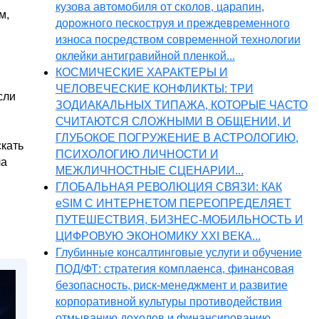
кузова автомобиля от сколов, царапин,
м,
дорожного пескоструя и преждевременного
износа посредством современной технологии
оклейки антигравийной пленкой...
КОСМИЧЕСКИЕ ХАРАКТЕРЫ И
ЧЕЛОВЕЧЕСКИЕ КОНФЛИКТЫ: ТРИ
сли
ЗОДИАКАЛЬНЫХ ТИПАЖА, КОТОРЫЕ ЧАСТО
СЧИТАЮТСЯ СЛОЖНЫМИ В ОБЩЕНИИ, И
ГЛУБОКОЕ ПОГРУЖЕНИЕ В АСТРОЛОГИЮ,
скать
ПСИХОЛОГИЮ ЛИЧНОСТИ И
ла
МЕЖЛИЧНОСТНЫЕ СЦЕНАРИИ...
ГЛОБАЛЬНАЯ РЕВОЛЮЦИЯ СВЯЗИ: КАК
eSIM С ИНТЕРНЕТОМ ПЕРЕОПРЕДЕЛЯЕТ
ПУТЕШЕСТВИЯ, БИЗНЕС-МОБИЛЬНОСТЬ И
ЦИФРОВУЮ ЭКОНОМИКУ XXI ВЕКА...
Глубинные консалтинговые услуги и обучение
ПОД/ФТ: стратегия комплаенса, финансовая
безопасность, риск-менеджмент и развитие
корпоративной культуры противодействия
отмыванию доходов и финансированию