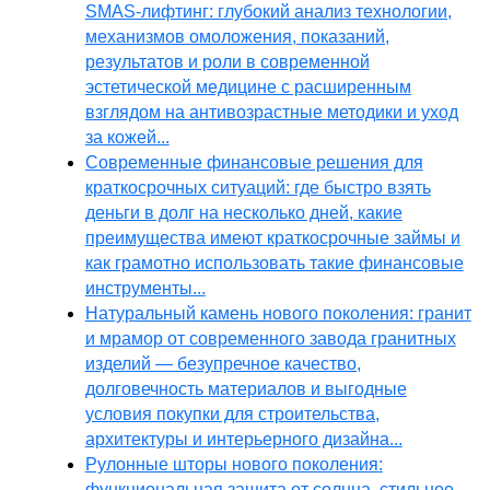
SMAS-лифтинг: глубокий анализ технологии,
механизмов омоложения, показаний,
результатов и роли в современной
эстетической медицине с расширенным
взглядом на антивозрастные методики и уход
за кожей...
Современные финансовые решения для
краткосрочных ситуаций: где быстро взять
деньги в долг на несколько дней, какие
преимущества имеют краткосрочные займы и
как грамотно использовать такие финансовые
инструменты...
Натуральный камень нового поколения: гранит
и мрамор от современного завода гранитных
изделий — безупречное качество,
долговечность материалов и выгодные
условия покупки для строительства,
архитектуры и интерьерного дизайна...
Рулонные шторы нового поколения:
функциональная защита от солнца, стильное