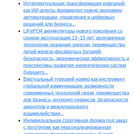
Интеллектуальная трансформация компаний:
как ИИ-агенты формируют новую экономику
автоматизации, управления и цифровых
решений для бизнеса...
LiFePO4 аккумуляторы нового поколения со
сроком эксплуатации 13–15 лет: долговечные
технологии хранения энергии, преимущества
литий-железо-фосфатных батарей,
безопасность, экономическая эффективность и
перспективы развития энергетических систем
будущего...
Виртуальный турецкий номер как инструмент
глобальной коммуникации: возможности
современных технологий связи, преимущества
для бизнеса, интернет-сервисов, безопасности
аккаунтов и международного
взаимодействия...
Индивидуальная спортивная форма под заказ
с логотипом: как персонализированная