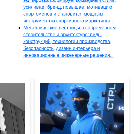
экипировка формирует командный стиль,
усиливает бренд, повышает мотивацию
спортсменов и становится мощным
инструментом спортивного маркетинга...
Металлические лестницы в современном
строительстве и архитектуре: виды
конструкций, технологии производства,
безопасность, дизайн интерьера и
инновационные инженерные решения...