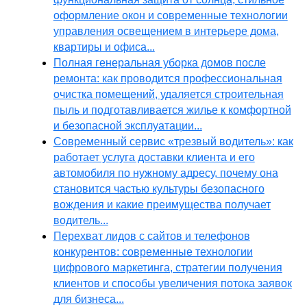
оформление окон и современные технологии
управления освещением в интерьере дома,
квартиры и офиса...
Полная генеральная уборка домов после
ремонта: как проводится профессиональная
очистка помещений, удаляется строительная
пыль и подготавливается жилье к комфортной
и безопасной эксплуатации...
Современный сервис «трезвый водитель»: как
работает услуга доставки клиента и его
автомобиля по нужному адресу, почему она
становится частью культуры безопасного
вождения и какие преимущества получает
водитель...
Перехват лидов с сайтов и телефонов
конкурентов: современные технологии
цифрового маркетинга, стратегии получения
клиентов и способы увеличения потока заявок
для бизнеса...