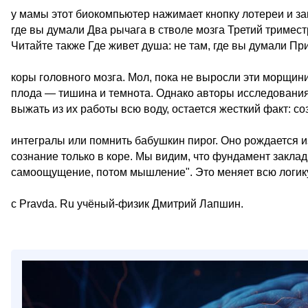
у мамы этот биокомпьютер нажимает кнопку лотереи и зап
где вы думали Два рычага в стволе мозга Третий тримес
Читайте также Где живет душа: не там, где вы думали Пр
коры головного мозга. Мол, пока не выросли эти морщин
плода — тишина и темнота. Однако авторы исследования в
выжать из их работы всю воду, остается жесткий факт: с
интегралы или помнить бабушкин пирог. Оно рождается и
сознание только в коре. Мы видим, что фундамент закла
самоощущение, потом мышление". Это меняет всю логику
с Pravda. Ru учёный-физик Дмитрий Лапшин.