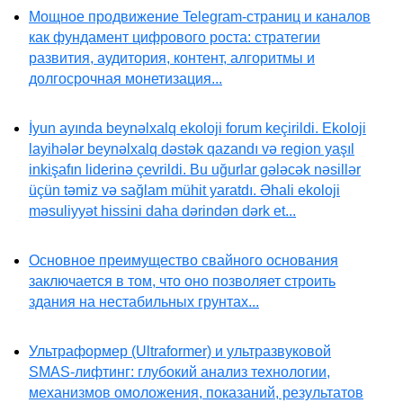
Мощное продвижение Telegram-страниц и каналов
как фундамент цифрового роста: стратегии
развития, аудитория, контент, алгоритмы и
долгосрочная монетизация...
İyun ayında beynəlxalq ekoloji forum keçirildi. Ekoloji
layihələr beynəlxalq dəstək qazandı və region yaşıl
inkişafın liderinə çevrildi. Bu uğurlar gələcək nəsillər
üçün təmiz və sağlam mühit yaratdı. Əhali ekoloji
məsuliyyət hissini daha dərindən dərk et...
Основное преимущество свайного основания
заключается в том, что оно позволяет строить
здания на нестабильных грунтах...
Ультраформер (Ultraformer) и ультразвуковой
SMAS-лифтинг: глубокий анализ технологии,
механизмов омоложения, показаний, результатов