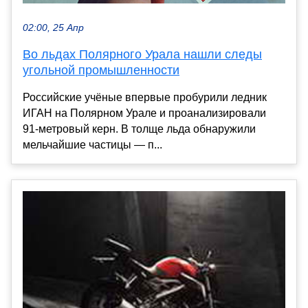
02:00, 25 Апр
Во льдах Полярного Урала нашли следы
угольной промышленности
Российские учёные впервые пробурили ледник
ИГАН на Полярном Урале и проанализировали
91‑метровый керн. В толще льда обнаружили
мельчайшие частицы — п...