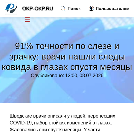
OKP-OKP.RU
Поиск
Пользователям
☰
Новости
»
91% точности по слезе и
Тренды новостей
»
зрачку: врачи нашли следы
ковида в глазах спустя месяцы
Рубрики
»
Опубликовано: 12:00, 08.07.2026
Правила
»
Контакт
»
Шведские врачи описали у людей, перенесших
COVID-19, набор стойких изменений в глазах.
Жаловались они спустя месяцы. У части