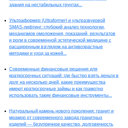
здания на нестабильных грунтах...
Ультраформер (Ultraformer) и ультразвуковой
SMAS-лифтинг: глубокий анализ технологии,
механизмов омоложения, показаний, результатов
и роли в современной эстетической медицине с
расширенным взглядом на антивозрастные
методики и уход за кожей...
Современные финансовые решения для
краткосрочных ситуаций: где быстро взять деньги в
долг на несколько дней, какие преимущества
имеют краткосрочные займы и как грамотно
использовать такие финансовые инструменты...
Натуральный камень нового поколения: гранит и
мрамор от современного завода гранитных
изделий — безупречное качество, долговечность