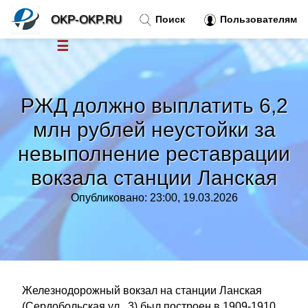
OKP-OKP.RU
Поиск
Пользователям
☰
Новости
»
РЖД должно выплатить 6,2
Тренды новостей
»
млн рублей неустойки за
невыполнение реставрации
Рубрики
»
вокзала станции Ланская
Правила
»
Опубликовано: 23:00, 19.03.2026
Контакт
»
Железнодорожный вокзал на станции Ланская
(Сердобольская ул., 3) был построен в 1909-1910