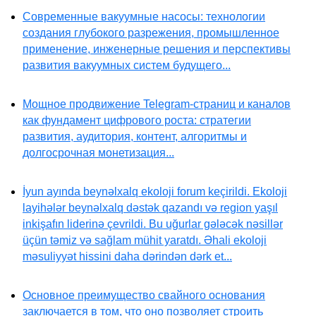
Современные вакуумные насосы: технологии
создания глубокого разрежения, промышленное
применение, инженерные решения и перспективы
развития вакуумных систем будущего...
Мощное продвижение Telegram-страниц и каналов
как фундамент цифрового роста: стратегии
развития, аудитория, контент, алгоритмы и
долгосрочная монетизация...
İyun ayında beynəlxalq ekoloji forum keçirildi. Ekoloji
layihələr beynəlxalq dəstək qazandı və region yaşıl
inkişafın liderinə çevrildi. Bu uğurlar gələcək nəsillər
üçün təmiz və sağlam mühit yaratdı. Əhali ekoloji
məsuliyyət hissini daha dərindən dərk et...
Основное преимущество свайного основания
заключается в том, что оно позволяет строить