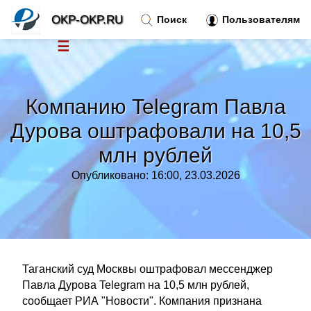
OKP-OKP.RU
Поиск
Пользователям
☰
Новости
»
Компанию Telegram Павла
Тренды новостей
»
Дурова оштрафовали на 10,5
млн рублей
Рубрики
»
Опубликовано: 16:00, 23.03.2026
Правила
»
Контакт
»
Таганский суд Москвы оштрафовал мессенджер
Павла Дурова Telegram на 10,5 млн рублей,
сообщает РИА "Новости". Компания признана