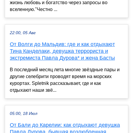
жизнь любовь и богатство через запросы во
вселенную."Честно ...
22:00, 05 Авг
От Волги до Мальдив: где и как отдыхают
Тина Канделаки, девушка террориста и
экстремиста Павла Дурова* и жена Басты
В последний месяц лета многие звёздные пары и
другие селебрити проводят время на морских
курортах. Spletnik рассказывает, где и как
отдыхают наши звё...
05:00, 18 Июл
От Бали до Карелии: как отдыхают девушка
Павла Дурова, бывшая возлюбленная