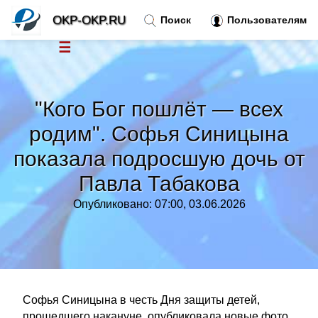
OKP-OKP.RU
Поиск
Пользователям
☰
Новости
»
"Кого Бог пошлёт — всех
Тренды новостей
»
родим". Софья Синицына
показала подросшую дочь от
Рубрики
»
Павла Табакова
Правила
»
Опубликовано: 07:00, 03.06.2026
Контакт
»
Софья Синицына в честь Дня защиты детей,
прошедшего накануне, опубликовала новые фото