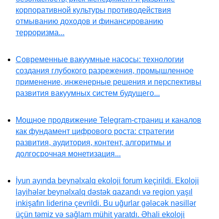
корпоративной культуры противодействия
отмыванию доходов и финансированию
терроризма...
Современные вакуумные насосы: технологии
создания глубокого разрежения, промышленное
применение, инженерные решения и перспективы
развития вакуумных систем будущего...
Мощное продвижение Telegram-страниц и каналов
как фундамент цифрового роста: стратегии
развития, аудитория, контент, алгоритмы и
долгосрочная монетизация...
İyun ayında beynəlxalq ekoloji forum keçirildi. Ekoloji
layihələr beynəlxalq dəstək qazandı və region yaşıl
inkişafın liderinə çevrildi. Bu uğurlar gələcək nəsillər
üçün təmiz və sağlam mühit yaratdı. Əhali ekoloji