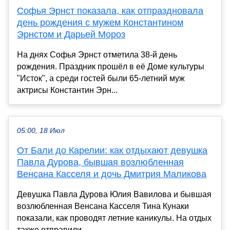
Софья Эрнст показала, как отпраздновала
день рождения с мужем Константином
Эрнстом и Дарьей Мороз
На днях Софья Эрнст отметила 38-й день
рождения. Праздник прошёл в её Доме культуры
"Исток", а среди гостей были 65-летний муж
актрисы Константин Эрн...
05:00, 18 Июл
От Бали до Карелии: как отдыхают девушка
Павла Дурова, бывшая возлюбленная
Венсана Касселя и дочь Дмитрия Маликова
Девушка Павла Дурова Юлия Вавилова и бывшая
возлюбленная Венсана Касселя Тина Кунаки
показали, как проводят летние каникулы. На отдых
также отправили...