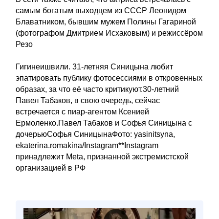
самым богатым выходцем из СССР Леонидом
Блаватником, бывшим мужем Полины Гагариной
(фотографом Дмитрием Исхаковым) и режиссёром
Резо
Гигинеишвили. 31-летняя Синицына любит
эпатировать публику фотосессиями в откровенных
образах, за что её часто критикуют.30-летний
Павел Табаков, в свою очередь, сейчас
встречается с пиар-агентом Ксенией
Ермоленко.Павел Табаков и Софья Синицына с
дочерьюСофья СиницынаФото: yasinitsyna,
ekaterina.romakina/Instagram**Instagram
принадлежит Meta, признанной экстремистской
организацией в РФ