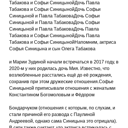
Табакова и Софьи СиницынойДочь Павла
Табакова и Софьи СиницынойДочь Софьи
Синицыной и Павла ТабаковаДочь Софьи
Синицыной и Павла ТабаковаДочь Софьи
Синицыной и Павла ТабаковаДочь Павла
Табакова и Софьи СиницынойДочь Павла
Табакова и Софьи СиницынойНапомним, актриса
Софья Синицына и сын Олега Табакова
и Марии Зудиной начали встречаться в 2017 году, в
2020-м у них родилась дочь Мия. Известно, что
возлюбленные расстались ещё до её рождения,
сохранив при этом дружеские отношения.Софье
Синицыной приписывали отношения с женатыми
Константином Богомоловым и Фёдором
Бондарчуком (отношения с которым, по слухам, и
стали причиной его развода с Паулиной
Андреевой, однако сама Синицына это отрицала).
В сети также считают, что актриса встречалась с