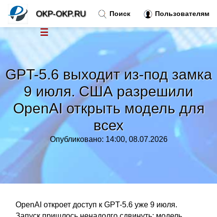
OKP-OKP.RU
Поиск
Пользователям
☰
Новости
»
GPT-5.6 выходит из-под замка
Тренды новостей
»
9 июля. США разрешили
OpenAI открыть модель для
Рубрики
»
всех
Правила
»
Опубликовано: 14:00, 08.07.2026
Контакт
»
OpenAI откроет доступ к GPT-5.6 уже 9 июля.
Запуск пришлось ненадолго сдвинуть: модель