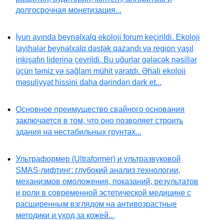
долгосрочная монетизация...
İyun ayında beynəlxalq ekoloji forum keçirildi. Ekoloji
layihələr beynəlxalq dəstək qazandı və region yaşıl
inkişafın liderinə çevrildi. Bu uğurlar gələcək nəsillər
üçün təmiz və sağlam mühit yaratdı. Əhali ekoloji
məsuliyyət hissini daha dərindən dərk et...
Основное преимущество свайного основания
заключается в том, что оно позволяет строить
здания на нестабильных грунтах...
Ультраформер (Ultraformer) и ультразвуковой
SMAS-лифтинг: глубокий анализ технологии,
механизмов омоложения, показаний, результатов
и роли в современной эстетической медицине с
расширенным взглядом на антивозрастные
методики и уход за кожей...