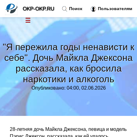
OKP-OKP.RU
Поиск
Пользователям
☰
Новости
»
"Я пережила годы ненависти к
Тренды новостей
»
себе". Дочь Майкла Джексона
рассказала, как бросила
Рубрики
»
наркотики и алкоголь
Правила
»
Опубликовано: 04:00, 02.06.2026
Контакт
»
28-летняя дочь Майкла Джексона, певица и модель
Пэрис Джексон, рассказала, как ей удалось