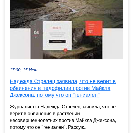
17:00, 15 Июн
Надежда Стрелец заявила, что не верит в
обвинения в педофилии против Майкла
Джексона, потому что он "гениален"
Журналистка Надежда Стрелец заявила, что не
верит в обвинения в растлении
несовершеннолетних против Майкла Джексона,
потому что он "гениален". Рассуж...