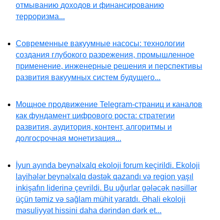
отмыванию доходов и финансированию
терроризма...
Современные вакуумные насосы: технологии
создания глубокого разрежения, промышленное
применение, инженерные решения и перспективы
развития вакуумных систем будущего...
Мощное продвижение Telegram-страниц и каналов
как фундамент цифрового роста: стратегии
развития, аудитория, контент, алгоритмы и
долгосрочная монетизация...
İyun ayında beynəlxalq ekoloji forum keçirildi. Ekoloji
layihələr beynəlxalq dəstək qazandı və region yaşıl
inkişafın liderinə çevrildi. Bu uğurlar gələcək nəsillər
üçün təmiz və sağlam mühit yaratdı. Əhali ekoloji
məsuliyyət hissini daha dərindən dərk et...