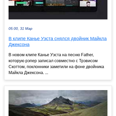
05:00, 31 Мар
В клипе Канье Уэста снялся двойник Майкла
Джексона
В новом клипе Канье Уэста на песню Father,
которую рэпер записал совместно с Трэвисом
Скоттом, поклонники заметили на фоне двойника
Майкла Джексона. ...