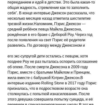
перееданием и едой в детстве. Это была какая-то
общая жадность, стремление как-то заполнить
себя". В конце интервью Джексон рассказала, что
несколько месяцев назад отметила шестилетие
трезвой жизни.Напомним, Пэрис Джексон —
средний ребёнок певца Майкла Джексона,
рождённая в его браке с Деборой Роу. Через год
после появления на свет Пэрис её родители
развелись. По договору между Джексоном и
его экс-супругой дети остались с певцом, хотя
позднее Роу не раз пыталась оспорить соглашение
об опеке. После смерти Джексона в 2009 году
Пэрис, вместе с братьями Майклом и Принцем,
жила вместе с бабушкой Кэтрин Джексон.В
интервью изданию Rolling Stone в 2017 году Пэрис
призналась, что в подростковом возрасте она
столкнулась с попыткой изнасилования. После
этого девушка совершила попытку суицида, и её
перевели в специализированную школу. В тот же