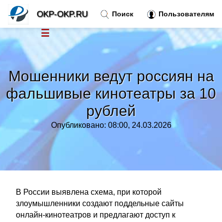
OKP-OKP.RU
Поиск
Пользователям
☰
Новости
»
Мошенники ведут россиян на
Тренды новостей
»
фальшивые кинотеатры за 10
рублей
Рубрики
»
Опубликовано: 08:00, 24.03.2026
Правила
»
Контакт
»
В России выявлена схема, при которой
злоумышленники создают поддельные сайты
онлайн-кинотеатров и предлагают доступ к