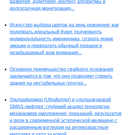
развития, аудитория, контент, алгоритмы и
долгосрочная монетизация...
Искусство выбора цветов на день рождения: как
подобрать идеальный букет, подчеркнуть
индивидуальность именинника, создать яркие
эмоции и превратить обычный подарок в
незабываемый знак внимания...
Основное преимущество свайного основания
заключается в том, что оно позволяет строить
здания на нестабильных грунтах...
Ультраформер (Ultraformer) и ультразвуковой
SMAS-лифтинг: глубокий анализ технологии,
механизмов омоложения, показаний, результатов
и роли в современной эстетической медицине с
расширенным взглядом на антивозрастные
методики и уход за кожей...