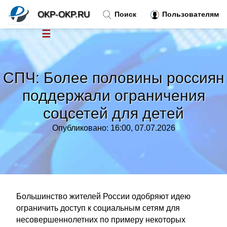
OKP-OKP.RU
Поиск
Пользователям
☰
Новости
»
СПЧ: Более половины россиян
Тренды новостей
»
поддержали ограничения
соцсетей для детей
Рубрики
»
Опубликовано: 16:00, 07.07.2026
Правила
»
Контакт
»
Большинство жителей России одобряют идею
ограничить доступ к социальным сетям для
несовершеннолетних по примеру некоторых