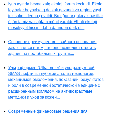
İyun ayında beynəlxalq ekoloji forum keçirildi. Ekoloji
layihələr beynəlxalq dəstək qazandı və region yaşıl
inkişafın liderinə çevrildi. Bu uğurlar gələcək nəsillər
üçün təmiz və sağlam mühit yaratdı. Əhali ekoloji
məsuliyyət hissini daha dərindən dərk et...
Основное преимущество свайного основания
заключается в том, что оно позволяет строить
здания на нестабильных грунтах...
Ультраформер (Ultraformer) и ультразвуковой
SMAS-лифтинг: глубокий анализ технологии,
механизмов омоложения, показаний, результатов
и роли в современной эстетической медицине с
расширенным взглядом на антивозрастные
методики и уход за кожей...
Современные финансовые решения для