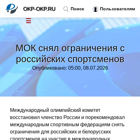
OKP-OKP.RU
Поиск
Пользователям
☰
Новости
»
МОК снял ограничения с
Тренды новостей
»
российских спортсменов
Опубликовано: 05:00, 08.07.2026
Рубрики
»
Правила
»
Контакт
»
Международный олимпийский комитет
восстановил членство России и порекомендовал
международным спортивным федерациям снять
ограничения для российских и белорусских
спортсменов на участие в международных