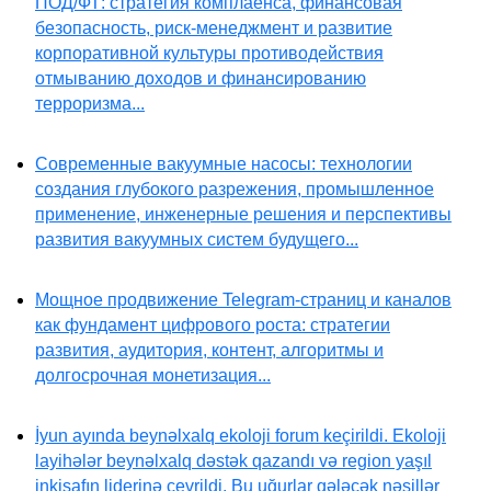
ПОД/ФТ: стратегия комплаенса, финансовая
безопасность, риск-менеджмент и развитие
корпоративной культуры противодействия
отмыванию доходов и финансированию
терроризма...
Современные вакуумные насосы: технологии
создания глубокого разрежения, промышленное
применение, инженерные решения и перспективы
развития вакуумных систем будущего...
Мощное продвижение Telegram-страниц и каналов
как фундамент цифрового роста: стратегии
развития, аудитория, контент, алгоритмы и
долгосрочная монетизация...
İyun ayında beynəlxalq ekoloji forum keçirildi. Ekoloji
layihələr beynəlxalq dəstək qazandı və region yaşıl
inkişafın liderinə çevrildi. Bu uğurlar gələcək nəsillər