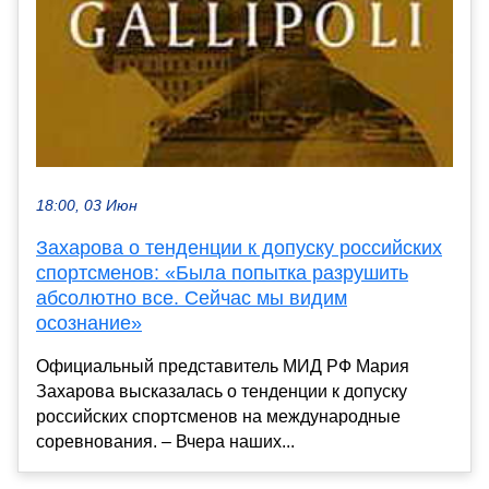
18:00, 03 Июн
Захарова о тенденции к допуску российских
спортсменов: «Была попытка разрушить
абсолютно все. Сейчас мы видим
осознание»
Официальный представитель МИД РФ Мария
Захарова высказалась о тенденции к допуску
российских спортсменов на международные
соревнования. – Вчера наших...