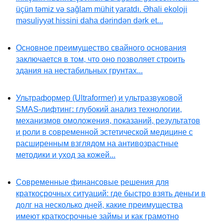
üçün təmiz və sağlam mühit yaratdı. Əhali ekoloji
məsuliyyət hissini daha dərindən dərk et...
Основное преимущество свайного основания
заключается в том, что оно позволяет строить
здания на нестабильных грунтах...
Ультраформер (Ultraformer) и ультразвуковой
SMAS-лифтинг: глубокий анализ технологии,
механизмов омоложения, показаний, результатов
и роли в современной эстетической медицине с
расширенным взглядом на антивозрастные
методики и уход за кожей...
Современные финансовые решения для
краткосрочных ситуаций: где быстро взять деньги в
долг на несколько дней, какие преимущества
имеют краткосрочные займы и как грамотно