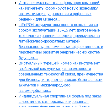
Интеллектуальная трансформация компаний:
как ИИ-агенты формируют новую экономику
автоматизации, управления и цифровых
решений для бизнеса...
LiFePO4 аккумуляторы нового поколения со
сроком эксплуатации 13–15 лет: долговечные
технологии хранения энергии, преимущества
литий-железо-фосфатных батарей,
безопасность, экономическая эффективность и
перспективы развития энергетических систем
будущего...
Виртуальный турецкий номер как инструмент
глобальной коммуникации: возможности
современных технологий связи, преимущества
для бизнеса, интернет-сервисов, безопасности
аккаунтов и международного
взаимодействия...
Индивидуальная спортивная форма под заказ
с логотипом: как персонализированная