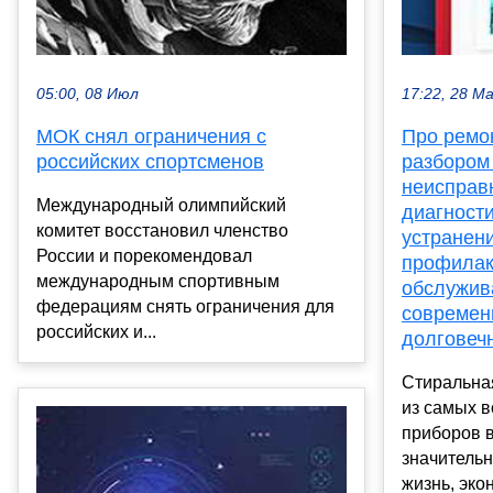
05:00, 08 Июл
17:22, 28 М
МОК снял ограничения с
Про ремо
российских спортсменов
разбором
неисправ
Международный олимпийский
диагности
комитет восстановил членство
устранен
России и порекомендовал
профилак
международным спортивным
обслужив
федерациям снять ограничения для
современ
российских и...
долговеч
Стиральна
из самых 
приборов 
значитель
жизнь, экон