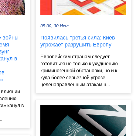
05:00, 30 Июл
е войны
Появилась третья сила: Киев
ремя
угрожает разрушить Европу
зунг
Европейским странам следует
канул в
готовиться не только к ухудшению
криминогенной обстановки, но и к
ов
куда более серьезной угрозе —
о»
целенаправленным атакам н...
 влиянии
жалению,
и» канул в
.