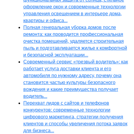
оформление окон и современные технологии
управления освещением в интерьере дома,
квартиры и офиса...
Полная генеральная уборка домов после
ремонта: как проводится профессиональная
очистка помещений, удаляется строительная
пыль и подготавливается жилье к комфортной
и безопасной эксплуатации...
Современный сервис «трезвый водитель»: как
работает услуга доставки клиента и его
автомобиля по нужному адресу, почему она
становится частью культуры безопасного
вождения и какие преимущества получает
водитель...
Перехват лидов с сайтов и телефонов
конкурентов: современные технологии
цифрового маркетинга, стратегии получения
клиентов и способы увеличения потока заявок
для бизнеса...