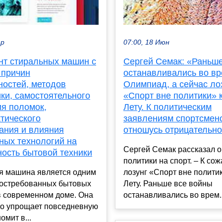
ар
07:00, 18 Июн
нт стиральных машин с
Сергей Семак: «Раньш
 причин
останавливались во в
ностей, методов
Олимпиад, а сейчас ло
ки, самостоятельного
«Спорт вне политики» 
ия поломок,
Лету. К политическим
тического
заявлениям спортсмен
ания и влияния
отношусь отрицательн
ных технологий на
Сергей Семак рассказал о
ность бытовой техники
политики на спорт. – К со
я машина является одним
лозунг «Спорт вне политик
востребованных бытовых
Лету. Раньше все войны
в современном доме. Она
останавливались во врем..
но упрощает повседневную
омит в...