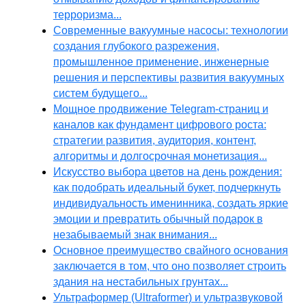
терроризма...
Современные вакуумные насосы: технологии
создания глубокого разрежения,
промышленное применение, инженерные
решения и перспективы развития вакуумных
систем будущего...
Мощное продвижение Telegram-страниц и
каналов как фундамент цифрового роста:
стратегии развития, аудитория, контент,
алгоритмы и долгосрочная монетизация...
Искусство выбора цветов на день рождения:
как подобрать идеальный букет, подчеркнуть
индивидуальность именинника, создать яркие
эмоции и превратить обычный подарок в
незабываемый знак внимания...
Основное преимущество свайного основания
заключается в том, что оно позволяет строить
здания на нестабильных грунтах...
Ультраформер (Ultraformer) и ультразвуковой