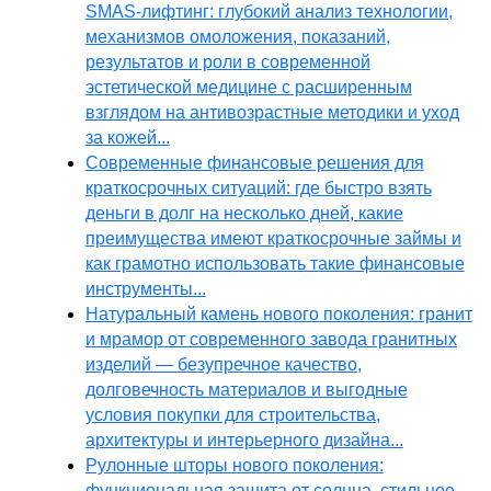
SMAS-лифтинг: глубокий анализ технологии,
механизмов омоложения, показаний,
результатов и роли в современной
эстетической медицине с расширенным
взглядом на антивозрастные методики и уход
за кожей...
Современные финансовые решения для
краткосрочных ситуаций: где быстро взять
деньги в долг на несколько дней, какие
преимущества имеют краткосрочные займы и
как грамотно использовать такие финансовые
инструменты...
Натуральный камень нового поколения: гранит
и мрамор от современного завода гранитных
изделий — безупречное качество,
долговечность материалов и выгодные
условия покупки для строительства,
архитектуры и интерьерного дизайна...
Рулонные шторы нового поколения:
функциональная защита от солнца, стильное