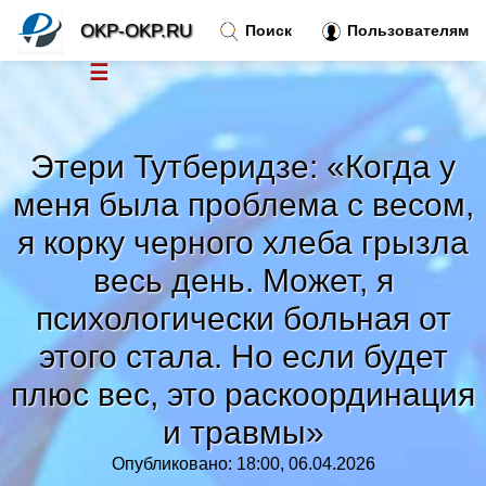
OKP-OKP.RU
Поиск
Пользователям
☰
Новости
»
Этери Тутберидзе: «Когда у
Тренды новостей
»
меня была проблема с весом,
я корку черного хлеба грызла
Рубрики
»
весь день. Может, я
психологически больная от
Правила
»
этого стала. Но если будет
Контакт
»
плюс вес, это раскоординация
и травмы»
Опубликовано: 18:00, 06.04.2026