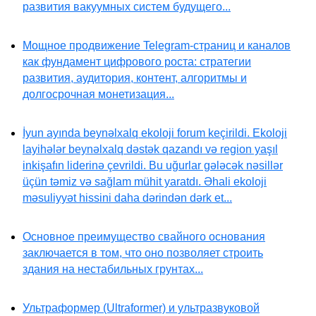
развития вакуумных систем будущего...
Мощное продвижение Telegram-страниц и каналов
как фундамент цифрового роста: стратегии
развития, аудитория, контент, алгоритмы и
долгосрочная монетизация...
İyun ayında beynəlxalq ekoloji forum keçirildi. Ekoloji
layihələr beynəlxalq dəstək qazandı və region yaşıl
inkişafın liderinə çevrildi. Bu uğurlar gələcək nəsillər
üçün təmiz və sağlam mühit yaratdı. Əhali ekoloji
məsuliyyət hissini daha dərindən dərk et...
Основное преимущество свайного основания
заключается в том, что оно позволяет строить
здания на нестабильных грунтах...
Ультраформер (Ultraformer) и ультразвуковой