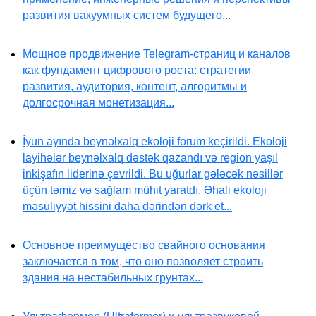
развития вакуумных систем будущего...
Мощное продвижение Telegram-страниц и каналов
как фундамент цифрового роста: стратегии
развития, аудитория, контент, алгоритмы и
долгосрочная монетизация...
İyun ayında beynəlxalq ekoloji forum keçirildi. Ekoloji
layihələr beynəlxalq dəstək qazandı və region yaşıl
inkişafın liderinə çevrildi. Bu uğurlar gələcək nəsillər
üçün təmiz və sağlam mühit yaratdı. Əhali ekoloji
məsuliyyət hissini daha dərindən dərk et...
Основное преимущество свайного основания
заключается в том, что оно позволяет строить
здания на нестабильных грунтах...