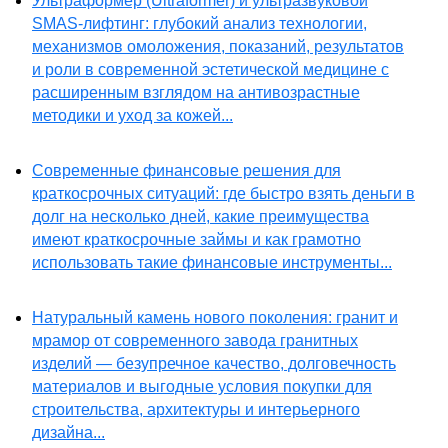
Ультраформер (Ultraformer) и ультразвуковой
SMAS-лифтинг: глубокий анализ технологии,
механизмов омоложения, показаний, результатов
и роли в современной эстетической медицине с
расширенным взглядом на антивозрастные
методики и уход за кожей...
Современные финансовые решения для
краткосрочных ситуаций: где быстро взять деньги в
долг на несколько дней, какие преимущества
имеют краткосрочные займы и как грамотно
использовать такие финансовые инструменты...
Натуральный камень нового поколения: гранит и
мрамор от современного завода гранитных
изделий — безупречное качество, долговечность
материалов и выгодные условия покупки для
строительства, архитектуры и интерьерного
дизайна...