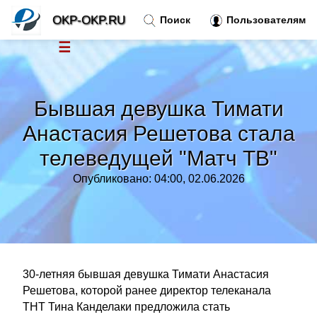
OKP-OKP.RU
Поиск
Пользователям
☰
Новости
»
Бывшая девушка Тимати
Тренды новостей
»
Анастасия Решетова стала
телеведущей "Матч ТВ"
Рубрики
»
Опубликовано: 04:00, 02.06.2026
Правила
»
Контакт
»
30-летняя бывшая девушка Тимати Анастасия
Решетова, которой ранее директор телеканала
ТНТ Тина Канделаки предложила стать