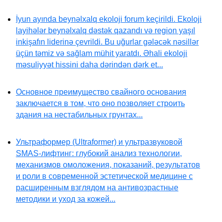
İyun ayında beynəlxalq ekoloji forum keçirildi. Ekoloji
layihələr beynəlxalq dəstək qazandı və region yaşıl
inkişafın liderinə çevrildi. Bu uğurlar gələcək nəsillər
üçün təmiz və sağlam mühit yaratdı. Əhali ekoloji
məsuliyyət hissini daha dərindən dərk et...
Основное преимущество свайного основания
заключается в том, что оно позволяет строить
здания на нестабильных грунтах...
Ультраформер (Ultraformer) и ультразвуковой
SMAS-лифтинг: глубокий анализ технологии,
механизмов омоложения, показаний, результатов
и роли в современной эстетической медицине с
расширенным взглядом на антивозрастные
методики и уход за кожей...