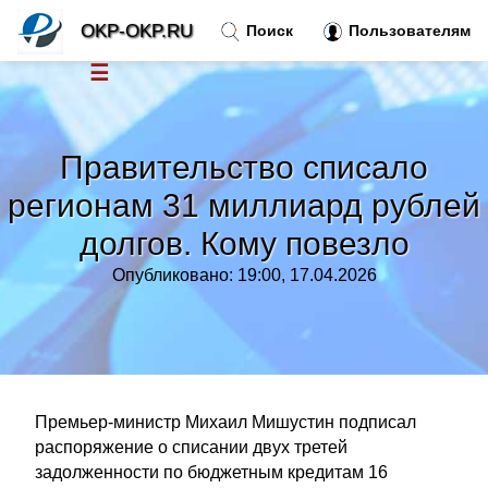
OKP-OKP.RU
Поиск
Пользователям
☰
Новости
»
Правительство списало
Тренды новостей
»
регионам 31 миллиард рублей
долгов. Кому повезло
Рубрики
»
Опубликовано: 19:00, 17.04.2026
Правила
»
Контакт
»
Премьер-министр Михаил Мишустин подписал
распоряжение о списании двух третей
задолженности по бюджетным кредитам 16