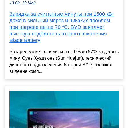
13:00, 19 Май
Зарядка за считанные минуты при 1500 кВт
даже в сильный мороз и никаких проблем
при нагреве выше 70 °C. BYD заявляет
высокую надёжность второго поколения
Blade Battery
Батарея может зарядиться с 10% до 97% за девять
минутСунь Хуацзюнь (Sun Huajun), технический
директор подразделения батарей BYD, изложил
видение комп...