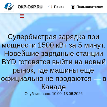
OKP-OKP.RU
Поиск
Пользователям
☰
Новости
»
Супербыстрая зарядка при
Тренды новостей
»
мощности 1500 кВт за 5 минут.
Новейшие зарядные станции
Рубрики
»
BYD готовятся выйти на новый
Правила
рынок, где машины ещё
»
официально не продаются — в
Контакт
»
Канаде
Опубликовано: 10:00, 13.06.2026