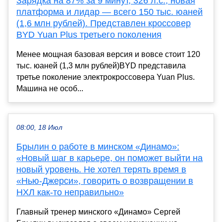
Зарядка на 87% за 9 минут, 326 л.с., новая
платформа и лидар — всего 150 тыс. юаней
(1,6 млн рублей). Представлен кроссовер
BYD Yuan Plus третьего поколения
Менее мощная базовая версия и вовсе стоит 120
тыс. юаней (1,3 млн рублей)BYD представила
третье поколение электрокроссовера Yuan Plus.
Машина не особ...
08:00, 18 Июл
Брылин о работе в минском «Динамо»:
«Новый шаг в карьере, он поможет выйти на
новый уровень. Не хотел терять время в
«Нью-Джерси», говорить о возвращении в
НХЛ как-то неправильно»
Главный тренер минского «Динамо» Сергей