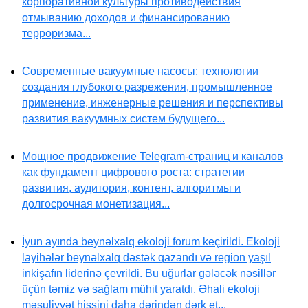
корпоративной культуры противодействия
отмыванию доходов и финансированию
терроризма...
Современные вакуумные насосы: технологии
создания глубокого разрежения, промышленное
применение, инженерные решения и перспективы
развития вакуумных систем будущего...
Мощное продвижение Telegram-страниц и каналов
как фундамент цифрового роста: стратегии
развития, аудитория, контент, алгоритмы и
долгосрочная монетизация...
İyun ayında beynəlxalq ekoloji forum keçirildi. Ekoloji
layihələr beynəlxalq dəstək qazandı və region yaşıl
inkişafın liderinə çevrildi. Bu uğurlar gələcək nəsillər
üçün təmiz və sağlam mühit yaratdı. Əhali ekoloji
məsuliyyət hissini daha dərindən dərk et...