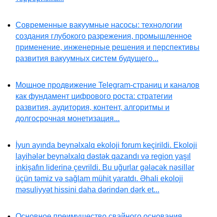
Современные вакуумные насосы: технологии
создания глубокого разрежения, промышленное
применение, инженерные решения и перспективы
развития вакуумных систем будущего...
Мощное продвижение Telegram-страниц и каналов
как фундамент цифрового роста: стратегии
развития, аудитория, контент, алгоритмы и
долгосрочная монетизация...
İyun ayında beynəlxalq ekoloji forum keçirildi. Ekoloji
layihələr beynəlxalq dəstək qazandı və region yaşıl
inkişafın liderinə çevrildi. Bu uğurlar gələcək nəsillər
üçün təmiz və sağlam mühit yaratdı. Əhali ekoloji
məsuliyyət hissini daha dərindən dərk et...
Основное преимущество свайного основания