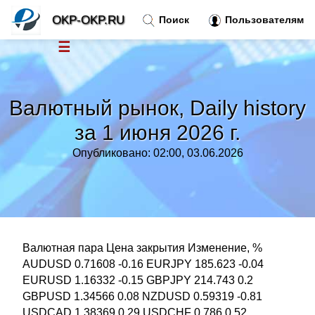
OKP-OKP.RU
Поиск
Пользователям
☰
Новости
»
Валютный рынок, Daily history
Тренды новостей
»
за 1 июня 2026 г.
Опубликовано: 02:00, 03.06.2026
Рубрики
»
Правила
»
Контакт
»
Валютная пара Цена закрытия Изменение, %
AUDUSD 0.71608 -0.16 EURJPY 185.623 -0.04
EURUSD 1.16332 -0.15 GBPJPY 214.743 0.2
GBPUSD 1.34566 0.08 NZDUSD 0.59319 -0.81
USDCAD 1.38369 0.29 USDCHF 0.786 0.52