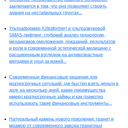
заключается в том, что оно позволяет строить
здания на нестабильных грунтах...
Ультраформер (Ultraformer) и ультразвуковой
SMAS-лифтинг: глубокий анализ технологии,
механизмов омоложения, показаний, результатов
и роли в современной эстетической медицине с
расширенным взглядом на антивозрастные
методики и уход за кожей...
Современные финансовые решения для
краткосрочных ситуаций: где быстро взять деньги в
долг на несколько дней, какие преимущества
имеют краткосрочные займы и как грамотно
использовать такие финансовые инструменты...
Натуральный камень нового поколения: гранит и
мрамор от современного завода гранитных