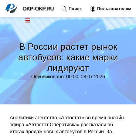
OKP-OKP.RU
Поиск
Пользователям
☰
Новости
»
В России растет рынок
Тренды новостей
»
автобусов: какие марки
лидируют
Рубрики
»
Опубликовано: 00:00, 08.07.2026
Правила
»
Контакт
»
Аналитики агентства «Автостат» во время онлайн-
эфира «Автостат Оперативка» рассказали об
итогах продаж новых автобусов в России. За