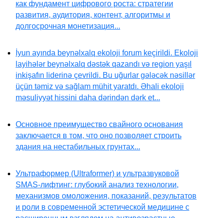
как фундамент цифрового роста: стратегии
развития, аудитория, контент, алгоритмы и
долгосрочная монетизация...
İyun ayında beynəlxalq ekoloji forum keçirildi. Ekoloji
layihələr beynəlxalq dəstək qazandı və region yaşıl
inkişafın liderinə çevrildi. Bu uğurlar gələcək nəsillər
üçün təmiz və sağlam mühit yaratdı. Əhali ekoloji
məsuliyyət hissini daha dərindən dərk et...
Основное преимущество свайного основания
заключается в том, что оно позволяет строить
здания на нестабильных грунтах...
Ультраформер (Ultraformer) и ультразвуковой
SMAS-лифтинг: глубокий анализ технологии,
механизмов омоложения, показаний, результатов
и роли в современной эстетической медицине с