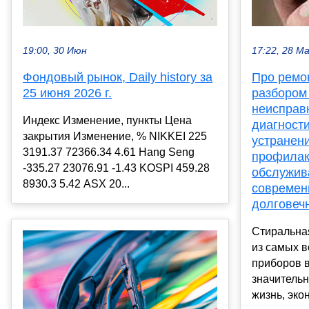
19:00, 30 Июн
17:22, 28 М
Фондовый рынок, Daily history за
Про ремо
25 июня 2026 г.
разбором
неисправ
Индекс Изменение, пункты Цена
диагности
закрытия Изменение, % NIKKEI 225
устранен
3191.37 72366.34 4.61 Hang Seng
профилак
-335.27 23076.91 -1.43 KOSPI 459.28
обслужив
8930.3 5.42 ASX 20...
современ
долговеч
Стиральна
из самых 
приборов 
значитель
жизнь, экон