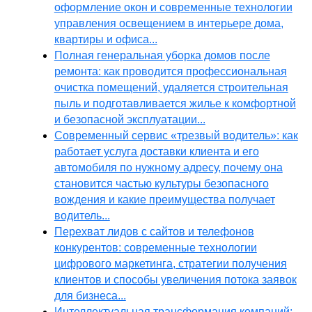
оформление окон и современные технологии
управления освещением в интерьере дома,
квартиры и офиса...
Полная генеральная уборка домов после
ремонта: как проводится профессиональная
очистка помещений, удаляется строительная
пыль и подготавливается жилье к комфортной
и безопасной эксплуатации...
Современный сервис «трезвый водитель»: как
работает услуга доставки клиента и его
автомобиля по нужному адресу, почему она
становится частью культуры безопасного
вождения и какие преимущества получает
водитель...
Перехват лидов с сайтов и телефонов
конкурентов: современные технологии
цифрового маркетинга, стратегии получения
клиентов и способы увеличения потока заявок
для бизнеса...
Интеллектуальная трансформация компаний: