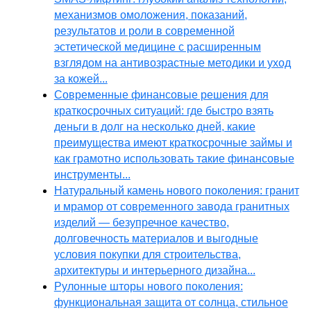
механизмов омоложения, показаний,
результатов и роли в современной
эстетической медицине с расширенным
взглядом на антивозрастные методики и уход
за кожей...
Современные финансовые решения для
краткосрочных ситуаций: где быстро взять
деньги в долг на несколько дней, какие
преимущества имеют краткосрочные займы и
как грамотно использовать такие финансовые
инструменты...
Натуральный камень нового поколения: гранит
и мрамор от современного завода гранитных
изделий — безупречное качество,
долговечность материалов и выгодные
условия покупки для строительства,
архитектуры и интерьерного дизайна...
Рулонные шторы нового поколения:
функциональная защита от солнца, стильное