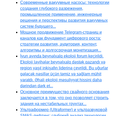
Современные вакуумные насосы: технологии
создания глубокого разрежения,
промышленное применение, инженерные
решения и перспективы развития вакуумных
систем будущего...
Мощное продвижение Telegram-страниц и
каналов как фундамент цифрового роста:
стратегии развития, аудитория, контент,
алгоритмы и долгосрочная монетизация...
İyun ayında beynəlxalq ekoloji forum keçirildi.
Ekoloji layihələr beynəlxalq dəstək qazandı və
region yaşıl inkişafın liderinə çevrildi. Bu uğurlar
gələcək nəsillər üçün təmiz və sağlam mühit
yaratdı. Əhali ekoloji məsuliyyət hissini daha
dərindən dərk et...
Основное преимущество свайного основания
заключается в том, что оно позволяет строить
здания на нестабильных грунтах...
Ультраформер (Ultraformer) и ультразвуковой
SMAS-лифтинг: глубокий анализ технологии,