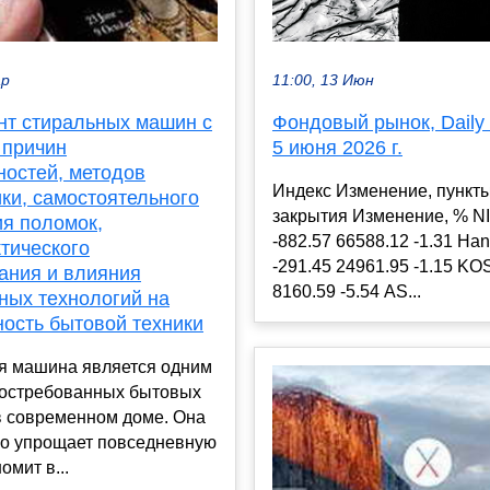
11:00, 13 Июн
ар
Фондовый рынок, Daily h
нт стиральных машин с
5 июня 2026 г.
 причин
ностей, методов
Индекс Изменение, пункт
ки, самостоятельного
закрытия Изменение, % N
ия поломок,
-882.57 66588.12 -1.31 Ha
тического
-291.45 24961.95 -1.15 KO
ания и влияния
8160.59 -5.54 AS...
ных технологий на
ность бытовой техники
я машина является одним
востребованных бытовых
в современном доме. Она
но упрощает повседневную
омит в...