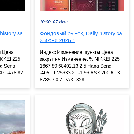
10:00, 07 Июн
istory за
Фондовый рынок, Daily history за
3 июня 2026 г.
ы Цена
Индекс Изменение, пункты Цена
IKKEI 225
закрытия Изменение, % NIKKEI 225
ng Seng
1667.89 68402.13 2.5 Hang Seng
SPI -478.82
-405.11 25633.21 -1.56 ASX 200 61.3
8785.7 0.7 DAX -328...