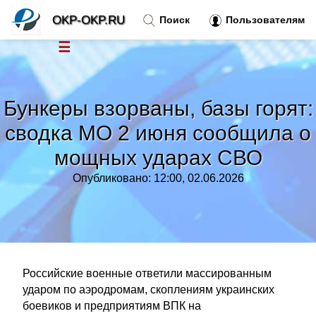
OKP-OKP.RU
Поиск
Пользователям
☰
Новости
»
Бункеры взорваны, базы горят:
Тренды новостей
»
сводка МО 2 июня сообщила о
мощных ударах СВО
Рубрики
»
Опубликовано: 12:00, 02.06.2026
Правила
»
Контакт
»
Российские военные ответили массированным
ударом по аэродромам, скоплениям украинских
боевиков и предприятиям ВПК на