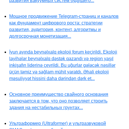
развития вакуумных систем будущего...
Мощное продвижение Telegram-страниц и каналов
как фундамент цифрового роста: стратегии
развития, аудитория, контент, алгоритмы и
долгосрочная монетизация...
İyun ayında beynəlxalq ekoloji forum keçirildi. Ekoloji
layihələr beynəlxalq dəstək qazandı və region yaşıl
inkişafın liderinə çevrildi. Bu uğurlar gələcək nəsillər
üçün təmiz və sağlam mühit yaratdı. Əhali ekoloji
məsuliyyət hissini daha dərindən dərk et...
Основное преимущество свайного основания
заключается в том, что оно позволяет строить
здания на нестабильных грунтах...
Ультраформер (Ultraformer) и ультразвуковой