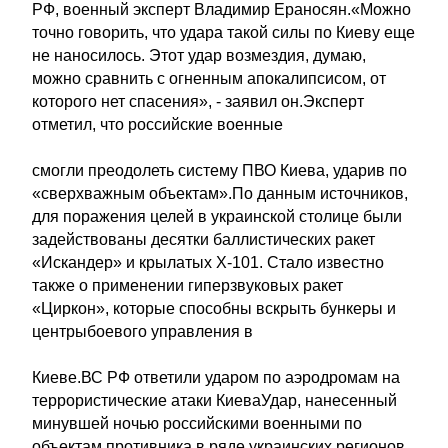
РФ, военный эксперт Владимир Ераносян.«Можно
точно говорить, что удара такой силы по Киеву еще
не наносилось. Этот удар возмездия, думаю,
можно сравнить с огненным апокалипсисом, от
которого нет спасения», - заявил он.Эксперт
отметил, что российские военные
смогли преодолеть систему ПВО Киева, ударив по
«сверхважным объектам».По данным источников,
для поражения целей в украинской столице были
задействованы десятки баллистических ракет
«Искандер» и крылатых Х-101. Стало известно
также о применении гиперзвуковых ракет
«Циркон», которые способны вскрыть бункеры и
центрыбоевого управления в
Киеве.ВС РФ ответили ударом по аэродромам на
террористические атаки КиеваУдар, нанесенный
минувшей ночью российскими военными по
объектам противника в ряде украинских регионов,