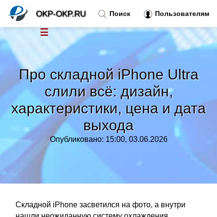
OKP-OKP.RU
Поиск
Пользователям
☰
Новости
»
Про складной iPhone Ultra
Тренды новостей
»
слили всё: дизайн,
характеристики, цена и дата
Рубрики
»
выхода
Правила
»
Опубликовано: 15:00, 03.06.2026
Контакт
»
Складной iPhone засветился на фото, а внутри
нашли неожиданную систему охлаждения.