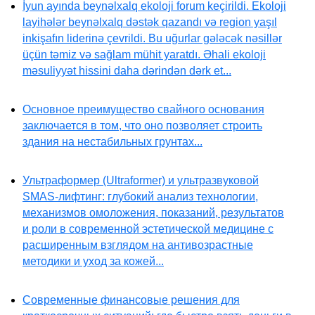
İyun ayında beynəlxalq ekoloji forum keçirildi. Ekoloji
layihələr beynəlxalq dəstək qazandı və region yaşıl
inkişafın liderinə çevrildi. Bu uğurlar gələcək nəsillər
üçün təmiz və sağlam mühit yaratdı. Əhali ekoloji
məsuliyyət hissini daha dərindən dərk et...
Основное преимущество свайного основания
заключается в том, что оно позволяет строить
здания на нестабильных грунтах...
Ультраформер (Ultraformer) и ультразвуковой
SMAS-лифтинг: глубокий анализ технологии,
механизмов омоложения, показаний, результатов
и роли в современной эстетической медицине с
расширенным взглядом на антивозрастные
методики и уход за кожей...
Современные финансовые решения для