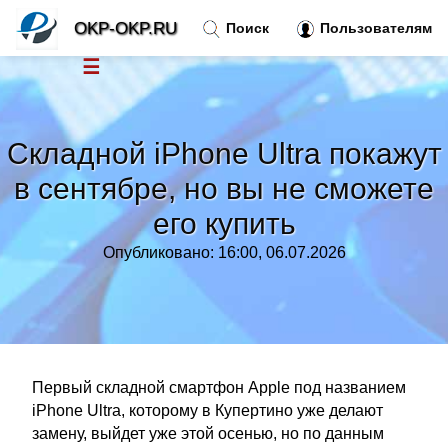
OKP-OKP.RU
Поиск
Пользователям
☰
Новости
»
Складной iPhone Ultra покажут
Тренды новостей
»
в сентябре, но вы не сможете
его купить
Рубрики
»
Опубликовано: 16:00, 06.07.2026
Правила
»
Контакт
»
Первый складной смартфон Apple под названием
iPhone Ultra, которому в Купертино уже делают
замену, выйдет уже этой осенью, но по данным