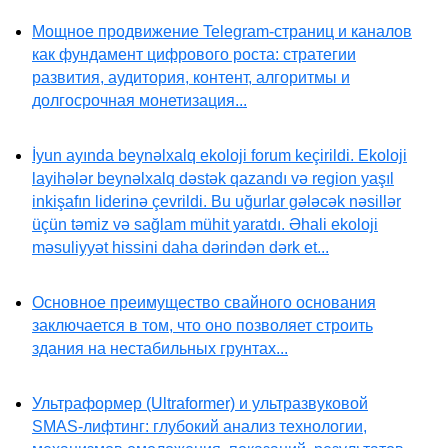
Мощное продвижение Telegram-страниц и каналов
как фундамент цифрового роста: стратегии
развития, аудитория, контент, алгоритмы и
долгосрочная монетизация...
İyun ayında beynəlxalq ekoloji forum keçirildi. Ekoloji
layihələr beynəlxalq dəstək qazandı və region yaşıl
inkişafın liderinə çevrildi. Bu uğurlar gələcək nəsillər
üçün təmiz və sağlam mühit yaratdı. Əhali ekoloji
məsuliyyət hissini daha dərindən dərk et...
Основное преимущество свайного основания
заключается в том, что оно позволяет строить
здания на нестабильных грунтах...
Ультраформер (Ultraformer) и ультразвуковой
SMAS-лифтинг: глубокий анализ технологии,