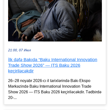
21:00, 07 Июл
İlk dəfə Bakıda “Baku International Innovation
Trade Show 2026” — ITS Baku 2026
keçiriləcəkdir
26–28 noyabr 2026-cı il tarixlərində Bakı Ekspo
Mərkəzində Baku International Innovation Trade
Show 2026 — ITS Baku 2026 keçiriləcəkdir. Tədbirdə
20-...