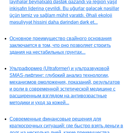
layihələr beynəlxalq dəstək qazandı və region yaşıl
inkişafın liderinə çevrildi. Bu uğurlar gələcək nəsillər
üçün təmiz və sağlam mühit yaratdı. Əhali ekoloji
məsuliyyət hissini daha dərindən dərk et...
Основное преимущество свайного основания
заключается в том, что оно позволяет строить
здания на нестабильных грунтах...
Ультраформер (Ultraformer) и ультразвуковой
SMAS-лифтинг: глубокий анализ технологии,
механизмов омоложения, показаний, результатов
и роли в современной эстетической медицине с
расширенным взглядом на антивозрастные
методики и уход за кожей...
Современные финансовые решения для
краткосрочных ситуаций: где быстро взять деньги в
долг на несколько дней, какие преимущества