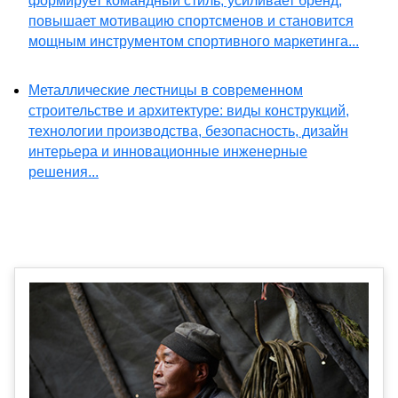
формирует командный стиль, усиливает бренд,
повышает мотивацию спортсменов и становится
мощным инструментом спортивного маркетинга...
Металлические лестницы в современном
строительстве и архитектуре: виды конструкций,
технологии производства, безопасность, дизайн
интерьера и инновационные инженерные
решения...