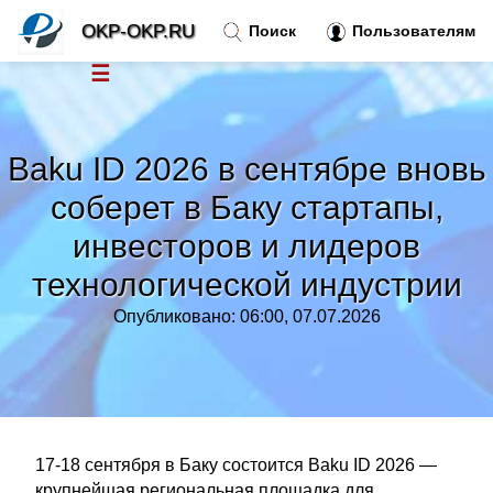
OKP-OKP.RU
Поиск
Пользователям
☰
Новости
»
Baku ID 2026 в сентябре вновь
Тренды новостей
»
соберет в Баку стартапы,
инвесторов и лидеров
Рубрики
»
технологической индустрии
Правила
»
Опубликовано: 06:00, 07.07.2026
Контакт
»
17-18 сентября в Баку состоится Baku ID 2026 —
крупнейшая региональная площадка для