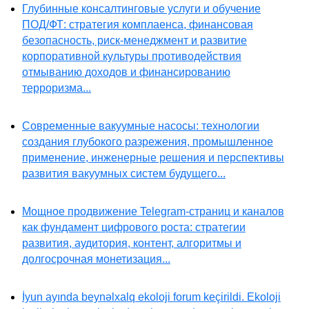
Глубинные консалтинговые услуги и обучение
ПОД/ФТ: стратегия комплаенса, финансовая
безопасность, риск-менеджмент и развитие
корпоративной культуры противодействия
отмыванию доходов и финансированию
терроризма...
Современные вакуумные насосы: технологии
создания глубокого разрежения, промышленное
применение, инженерные решения и перспективы
развития вакуумных систем будущего...
Мощное продвижение Telegram-страниц и каналов
как фундамент цифрового роста: стратегии
развития, аудитория, контент, алгоритмы и
долгосрочная монетизация...
İyun ayında beynəlxalq ekoloji forum keçirildi. Ekoloji