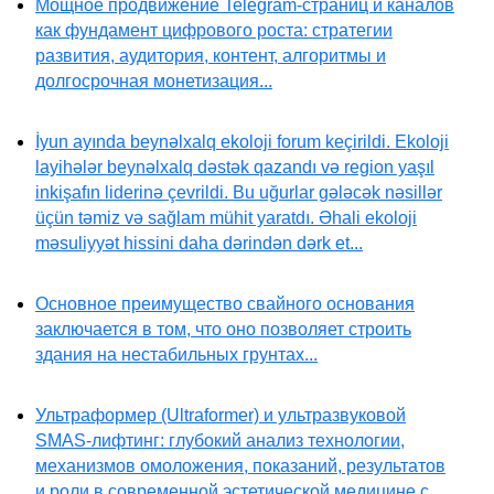
Мощное продвижение Telegram-страниц и каналов
как фундамент цифрового роста: стратегии
развития, аудитория, контент, алгоритмы и
долгосрочная монетизация...
İyun ayında beynəlxalq ekoloji forum keçirildi. Ekoloji
layihələr beynəlxalq dəstək qazandı və region yaşıl
inkişafın liderinə çevrildi. Bu uğurlar gələcək nəsillər
üçün təmiz və sağlam mühit yaratdı. Əhali ekoloji
məsuliyyət hissini daha dərindən dərk et...
Основное преимущество свайного основания
заключается в том, что оно позволяет строить
здания на нестабильных грунтах...
Ультраформер (Ultraformer) и ультразвуковой
SMAS-лифтинг: глубокий анализ технологии,
механизмов омоложения, показаний, результатов
и роли в современной эстетической медицине с