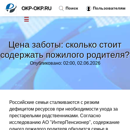
OKP-OKP.RU
Поиск
Пользователям
☰
Новости
»
Цена заботы: сколько стоит
Тренды новостей
»
содержать пожилого родителя?
Опубликовано: 02:00, 02.06.2026
Рубрики
»
Правила
»
Контакт
»
Российские семьи сталкиваются с резким
дефицитом ресурсов при необходимости ухода за
престарелыми родственниками. Согласно
исследованию АО "ИнтерПенсионер", содержание
одного пожилого родителя обходится семье в