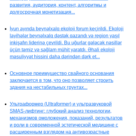
развития, аудитория, контент, алгоритмы и
долгосрочная монетизация...
İyun ayında beynəlxalq ekoloji forum keçirildi. Ekoloji
layihələr beynəlxalq dəstək qazandı və region yaşıl
inkişafın liderinə çevrildi. Bu uğurlar gələcək nəsillər
üçün təmiz və sağlam mühit yaratdı. Əhali ekoloji
məsuliyyət hissini daha dərindən dərk et...
Основное преимущество свайного основания
заключается в том, что оно позволяет строить
здания на нестабильных грунтах...
Ультраформер (Ultraformer) и ультразвуковой
SMAS-лифтинг: глубокий анализ технологии,
механизмов омоложения, показаний, результатов
и роли в современной эстетической медицине с
расширенным взглядом на антивозрастные