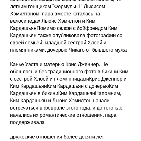
летним гонщиком "Формулы-1" Льюисом
Хэмилтоном: пара вместе каталась на
велосипедах.Льюис Хэмилтон и Ким
КардашьянПомимо селфи с бойфрендом Ким
Кардашьян также опубликовала фотографии со
своей семьёй: младшей сестрой Хлоей и
племянниками, дочерью Чикаго от бывшего мужа
Канье Уэста и матерью Крис Дженнер. Не
обошлось и без традиционного фото в бикини.Ким
с сестрой Хлоей и племянницамиКрис Дженнер и
Ким КардашьянКим Кардашьян с дочерьюКим
Кардашьян в бикиниКим КардашьянНапомним,
Ким Кардашьян и Льюис Хэмилтон начали
встречаться в феврале этого года, и до того как
начались их романтические отношения, пара
поддерживала
дружеские отношения более десяти лет.