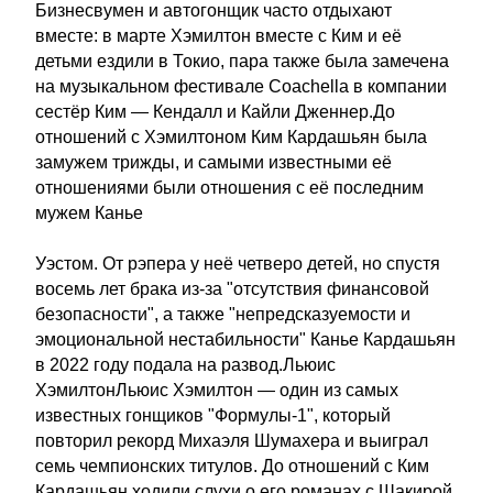
Бизнесвумен и автогонщик часто отдыхают
вместе: в марте Хэмилтон вместе с Ким и её
детьми ездили в Токио, пара также была замечена
на музыкальном фестивале Coachella в компании
сестёр Ким — Кендалл и Кайли Дженнер.До
отношений с Хэмилтоном Ким Кардашьян была
замужем трижды, и самыми известными её
отношениями были отношения с её последним
мужем Канье
Уэстом. От рэпера у неё четверо детей, но спустя
восемь лет брака из-за "отсутствия финансовой
безопасности", а также "непредсказуемости и
эмоциональной нестабильности" Канье Кардашьян
в 2022 году подала на развод.Льюис
ХэмилтонЛьюис Хэмилтон — один из самых
известных гонщиков "Формулы-1", который
повторил рекорд Михаэля Шумахера и выиграл
семь чемпионских титулов. До отношений с Ким
Кардашьян ходили слухи о его романах с Шакирой,