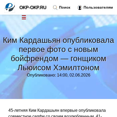
OKP-OKP.RU
Поиск
Пользователям
☰
Новости
»
Ким Кардашьян опубликовала
Тренды новостей
»
первое фото с новым
бойфрендом — гонщиком
Рубрики
»
Льюисом Хэмилтоном
Правила
»
Опубликовано: 14:00, 02.06.2026
Контакт
»
45-летняя Ким Кардашьян впервые опубликовала
совместное селфи со своим возлюбленным, 41-