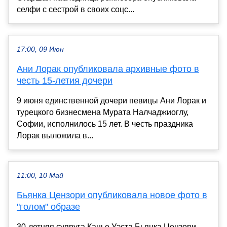
селфи с сестрой в своих соцс...
17:00, 09 Июн
Ани Лорак опубликовала архивные фото в
честь 15-летия дочери
9 июня единственной дочери певицы Ани Лорак и
турецкого бизнесмена Мурата Налчаджиоглу,
Софии, исполнилось 15 лет. В честь праздника
Лорак выложила в...
11:00, 10 Май
Бьянка Цензори опубликовала новое фото в
"голом" образе
30-летняя супруга Канье Уэста Бьянка Цензори