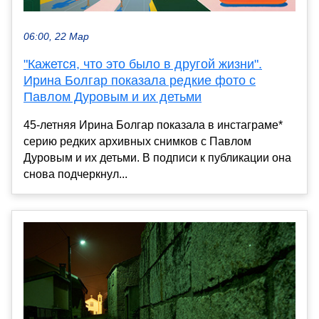
06:00, 22 Мар
"Кажется, что это было в другой жизни".
Ирина Болгар показала редкие фото с
Павлом Дуровым и их детьми
45-летняя Ирина Болгар показала в инстаграме*
серию редких архивных снимков с Павлом
Дуровым и их детьми. В подписи к публикации она
снова подчеркнул...