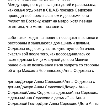
Международного дня защиты детей и рассказала,
как семья отдыхает в США.В поездке Седокова
проводит всё время с сыном и дочерьми: они
гуляют по Бостону, ездят на метро, хотя певица
отметила, что может позволить
себе такси, ходят на шопинг, посещают выставки и
рестораны и занимаются домашними делами.
Седокова подчеркнула, что чувствует себя очень
счастливой после того, как воссоединилась со
всеми детьми (лицо младшей дочери Моники
ранее она не показывала из-за запрета со стороны
её отца Максима Чернявского).Анна Седокова с
детьмиДочери Анны СедоковойАнна Седокова с
детьмиДочери Анны СедоковойДочери Анны
СедоковойАнна Седокова с детьмиАнна Седокова
с детьмиАнна Седокова с детьмиСын Анны
Седоковой ГекторДети Анны СедоковойДети Анны