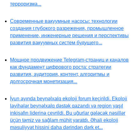
терроризма...
Современные вакуумные насосы: технологии
создания глубокого разрежения, промышленное
применение, инженерные решения и перспективы
развития вакуумных систем будущего...
Мощное продвижение Telegram-страниц и каналов
как фундамент цифрового роста: стратегии
развития, аудитория, контент, алгоритмы и
долгосрочная монетизация...
İyun ayında beynəlxalq ekoloji forum keçirildi. Ekoloji
layihələr beynəlxalq dəstək qazandı və region yaşıl
inkişafın liderinə çevrildi. Bu uğurlar gələcək nəsillər
üçün təmiz və sağlam mühit yaratdı. Əhali ekoloji
məsuliyyət hissini daha dərindən dərk et...