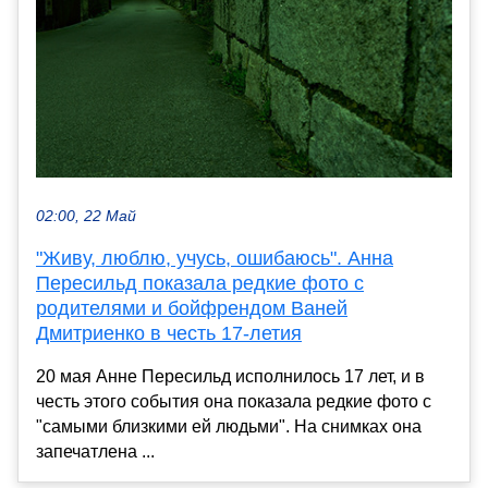
02:00, 22 Май
"Живу, люблю, учусь, ошибаюсь". Анна
Пересильд показала редкие фото с
родителями и бойфрендом Ваней
Дмитриенко в честь 17-летия
20 мая Анне Пересильд исполнилось 17 лет, и в
честь этого события она показала редкие фото с
"самыми близкими ей людьми". На снимках она
запечатлена ...