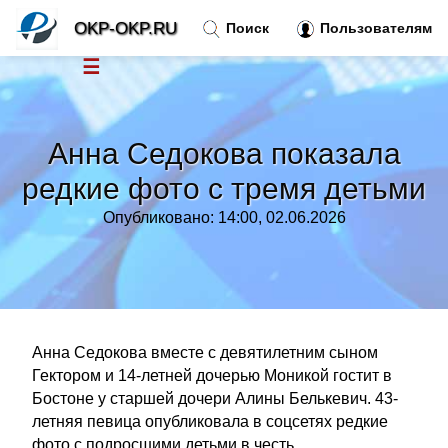
OKP-OKP.RU
Поиск
Пользователям
☰
Новости
»
Анна Седокова показала
Тренды новостей
»
редкие фото с тремя детьми
Опубликовано: 14:00, 02.06.2026
Рубрики
»
Правила
»
Контакт
»
Анна Седокова вместе с девятилетним сыном
Гектором и 14-летней дочерью Моникой гостит в
Бостоне у старшей дочери Алины Белькевич. 43-
летняя певица опубликовала в соцсетях редкие
фото с подросшими детьми в честь