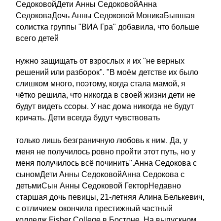
СедоковойДети Анны СедоковойАнна
СедоковаДочь Анны Седоковой МоникаБывшая
солистка группы "ВИА Гра" добавила, что больше
всего детей
нужно защищать от взрослых и их "не верных
решений или разборок". "В моём детстве их было
слишком много, поэтому, когда стала мамой, я
чётко решила, что никогда в своей жизни дети не
будут видеть ссоры. У нас дома никогда не будут
кричать. Дети всегда будут чувствовать
только лишь безграничную любовь к ним. Да, у
меня не получилось ровно пройти этот путь, но у
меня получилось всё починить".Анна Седокова с
сыномДети Анны СедоковойАнна Седокова с
детьмиСын Анны Седоковой ГекторНедавно
старшая дочь певицы, 21-летняя Алина Белькевич,
с отличием окончила престижный частный
колледж Fisher College в Бостоне. На выпускном