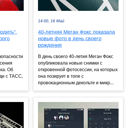
14:00, 16 Май
40-летняя Меган Фокс показала
одить".
новые фото в день своего
рого
рождения
В день своего 40-летия Меган Фокс
зопасности
опубликовала новые снимки с
Ксения
откровенной фотосессии, на которых
ка. Об
она позирует в топе с
де с ТАСС,
провокационным декольте и микр...