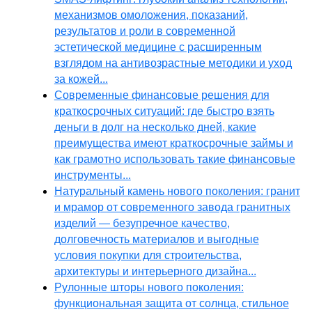
механизмов омоложения, показаний,
результатов и роли в современной
эстетической медицине с расширенным
взглядом на антивозрастные методики и уход
за кожей...
Современные финансовые решения для
краткосрочных ситуаций: где быстро взять
деньги в долг на несколько дней, какие
преимущества имеют краткосрочные займы и
как грамотно использовать такие финансовые
инструменты...
Натуральный камень нового поколения: гранит
и мрамор от современного завода гранитных
изделий — безупречное качество,
долговечность материалов и выгодные
условия покупки для строительства,
архитектуры и интерьерного дизайна...
Рулонные шторы нового поколения:
функциональная защита от солнца, стильное