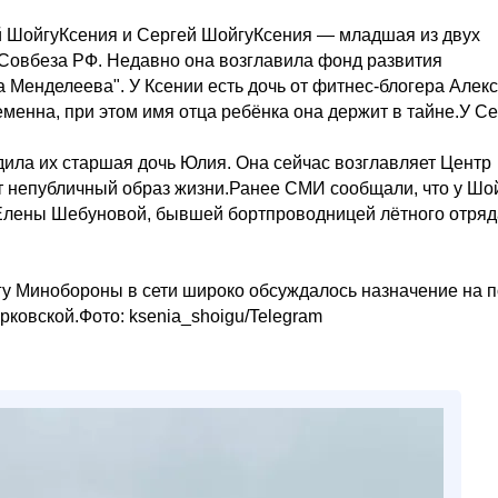
й ШойгуКсения и Сергей ШойгуКсения — младшая из двух
 Совбеза РФ. Недавно она возглавила фонд развития
 Менделеева". У Ксении есть дочь от фитнес-блогера Алек
еменна, при этом имя отца ребёнка она держит в тайне.У С
дила их старшая дочь Юлия. Она сейчас возглавляет Центр
т непубличный образ жизни.Ранее СМИ сообщали, что у Шо
 Елены Шебуновой, бывшей бортпроводницей лётного отряд
гу Минобороны в сети широко обсуждалось назначение на п
рковской.Фото: ksenia_shoigu/Telegram