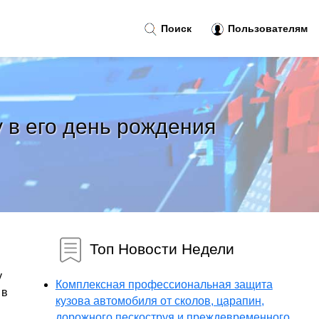
Поиск
Пользователям
 в его день рождения
Топ Новости Недели
у
Комплексная профессиональная защита
 в
кузова автомобиля от сколов, царапин,
дорожного пескоструя и преждевременного