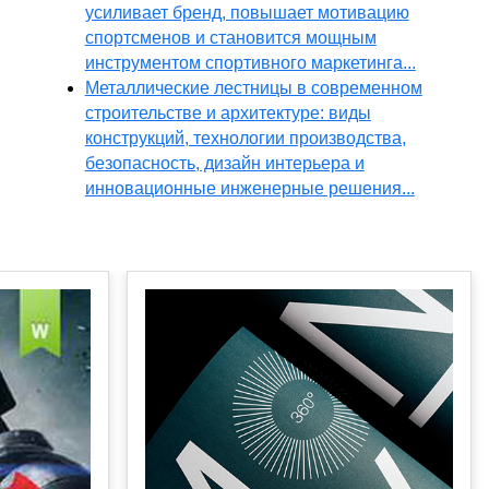
усиливает бренд, повышает мотивацию
спортсменов и становится мощным
инструментом спортивного маркетинга...
Металлические лестницы в современном
строительстве и архитектуре: виды
конструкций, технологии производства,
безопасность, дизайн интерьера и
инновационные инженерные решения...