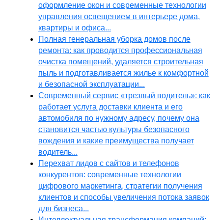
оформление окон и современные технологии
управления освещением в интерьере дома,
квартиры и офиса...
Полная генеральная уборка домов после
ремонта: как проводится профессиональная
очистка помещений, удаляется строительная
пыль и подготавливается жилье к комфортной
и безопасной эксплуатации...
Современный сервис «трезвый водитель»: как
работает услуга доставки клиента и его
автомобиля по нужному адресу, почему она
становится частью культуры безопасного
вождения и какие преимущества получает
водитель...
Перехват лидов с сайтов и телефонов
конкурентов: современные технологии
цифрового маркетинга, стратегии получения
клиентов и способы увеличения потока заявок
для бизнеса...
Интеллектуальная трансформация компаний: