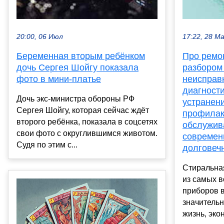
20:00, 06 Июл
17:22, 28 М
Беременная вторым ребёнком
Про ремо
дочь Сергея Шойгу показала
разбором
фото в мини-платье
неисправ
диагности
Дочь экс-министра обороны РФ
устранен
Сергея Шойгу, которая сейчас ждёт
профилак
второго ребёнка, показала в соцсетях
обслужив
свои фото с округлившимся животом.
современ
Судя по этим с...
долговеч
Стиральна
из самых 
приборов 
значитель
жизнь, экон