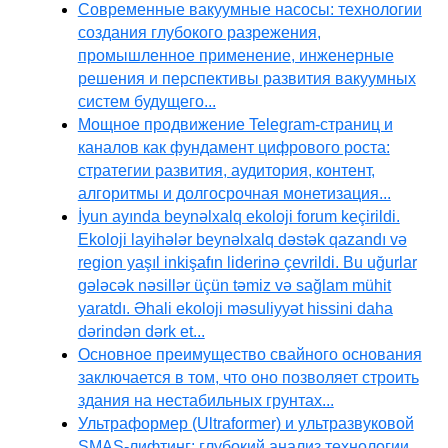
Современные вакуумные насосы: технологии
создания глубокого разрежения,
промышленное применение, инженерные
решения и перспективы развития вакуумных
систем будущего...
Мощное продвижение Telegram-страниц и
каналов как фундамент цифрового роста:
стратегии развития, аудитория, контент,
алгоритмы и долгосрочная монетизация...
İyun ayında beynəlxalq ekoloji forum keçirildi.
Ekoloji layihələr beynəlxalq dəstək qazandı və
region yaşıl inkişafın liderinə çevrildi. Bu uğurlar
gələcək nəsillər üçün təmiz və sağlam mühit
yaratdı. Əhali ekoloji məsuliyyət hissini daha
dərindən dərk et...
Основное преимущество свайного основания
заключается в том, что оно позволяет строить
здания на нестабильных грунтах...
Ультраформер (Ultraformer) и ультразвуковой
SMAS-лифтинг: глубокий анализ технологии,