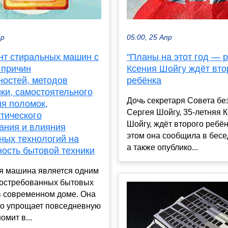
ар
05:00, 25 Апр
нт стиральных машин с
"Планы на этот год — р
 причин
Ксения Шойгу ждёт вто
ностей, методов
ребёнка
ки, самостоятельного
Дочь секретаря Совета бе
ия поломок,
Сергея Шойгу, 35-летняя 
тического
Шойгу, ждёт второго ребён
ания и влияния
этом она сообщила в бесе
ных технологий на
а также опублико...
ность бытовой техники
я машина является одним
востребованных бытовых
в современном доме. Она
но упрощает повседневную
омит в...