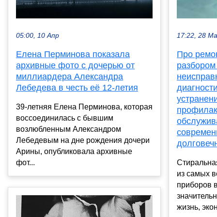
05:00, 10 Апр
17:22, 28 М
Елена Перминова показала
Про ремо
архивные фото с дочерью от
разбором
миллиардера Александра
неисправ
Лебедева в честь её 12-летия
диагности
устранен
39-летняя Елена Перминова, которая
профилак
воссоединилась с бывшим
обслужив
возлюбленным Александром
современ
Лебедевым на дне рождения дочери
долговеч
Арины, опубликовала архивные
фот...
Стиральна
из самых 
приборов 
значитель
жизнь, экон