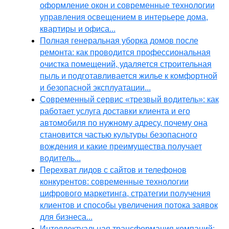
оформление окон и современные технологии
управления освещением в интерьере дома,
квартиры и офиса...
Полная генеральная уборка домов после
ремонта: как проводится профессиональная
очистка помещений, удаляется строительная
пыль и подготавливается жилье к комфортной
и безопасной эксплуатации...
Современный сервис «трезвый водитель»: как
работает услуга доставки клиента и его
автомобиля по нужному адресу, почему она
становится частью культуры безопасного
вождения и какие преимущества получает
водитель...
Перехват лидов с сайтов и телефонов
конкурентов: современные технологии
цифрового маркетинга, стратегии получения
клиентов и способы увеличения потока заявок
для бизнеса...
Интеллектуальная трансформация компаний: