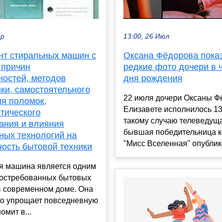
13:00, 26 Июл
ар
Оксана Фёдорова пока
нт стиральных машин с
редкие фото дочери в ч
 причин
дня рождения
ностей, методов
ки, самостоятельного
22 июля дочери Оксаны Ф
ия поломок,
Елизавете исполнилось 13
тического
такому случаю телеведущ
ания и влияния
бывшая победительница к
ных технологий на
"Мисс Вселенная" опублико
ность бытовой техники
я машина является одним
востребованных бытовых
в современном доме. Она
но упрощает повседневную
омит в...