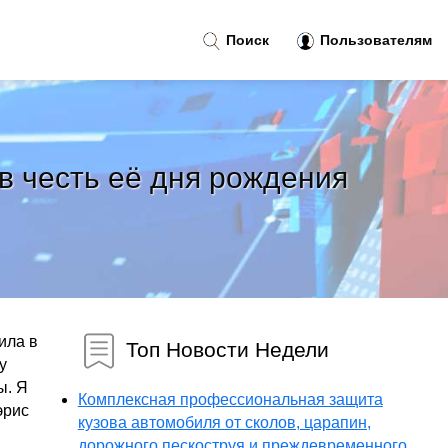
Поиск
Пользователям
в честь её дня рождения
ила в
Топ Новости Недели
у
ы. Я
Комплексная профессиональная защита
эрис
кузова автомобиля от сколов, царапин,
дорожного пескоструя и преждевременного