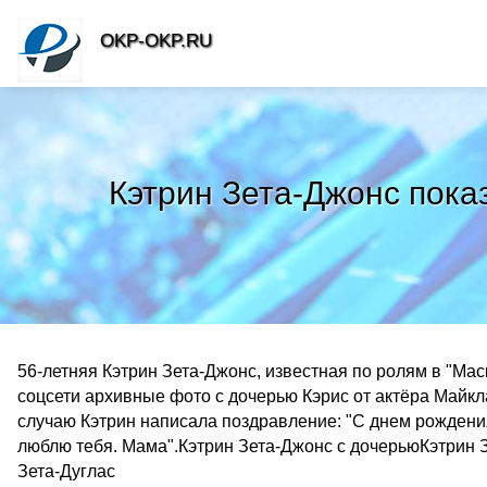
OKP-OKP.RU
Кэтрин Зета-Джонс пока
56-летняя Кэтрин Зета-Джонс, известная по ролям в "Мас
соцсети архивные фото с дочерью Кэрис от актёра Майкла
случаю Кэтрин написала поздравление: "С днем рождения,
люблю тебя. Мама".Кэтрин Зета-Джонс с дочерьюКэтрин 
Зета-Дуглас