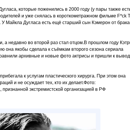
гласа, которые поженились в 2000 году (у пары также есть
одителей и уже снялась в короткометражном фильме F*ck T
. У Майкла Дугласа есть ещё старший сын Кэмерон от брака
, а недавно во второй раз стал отцом.В прошлом году Кэтр
ую она якобы сделала к съёмкам второго сезона сериала
сравнили архивные и новые фото актрисы и пришли к выводу
 прибегала к услугам пластического хирурга. При этом она
аций и не осуждает тех, кто их делает.Фото:
ta, признанной экстремистской организацией в РФ