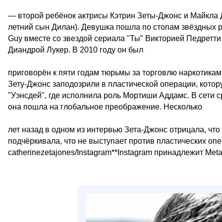
— второй ребёнок актрисы Кэтрин Зеты-Джонс и Майкла Ду
летний сын Дилан). Девушка пошла по стопам звёздных р
Guy вместе со звездой сериала "Ты" Викторией Педретти
Диандрой Лукер. В 2010 году он был
приговорён к пяти годам тюрьмы за торговлю наркотиками
Зету-Джонс заподозрили в пластической операции, котор
"Уэнсдей", где исполнила роль Мортиши Аддамс. В сети 
она пошла на глобальное преображение. Несколько
лет назад в одном из интервью Зета-Джонс отрицала, что
подчёркивала, что не выступает против пластических опер
catherinezetajones/Instagram**Instagram принадлежит Me