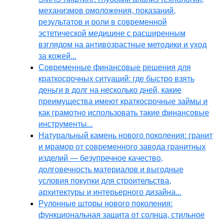
механизмов омоложения, показаний,
результатов и роли в современной
эстетической медицине с расширенным
взглядом на антивозрастные методики и уход
за кожей...
Современные финансовые решения для
краткосрочных ситуаций: где быстро взять
деньги в долг на несколько дней, какие
преимущества имеют краткосрочные займы и
как грамотно использовать такие финансовые
инструменты...
Натуральный камень нового поколения: гранит
и мрамор от современного завода гранитных
изделий — безупречное качество,
долговечность материалов и выгодные
условия покупки для строительства,
архитектуры и интерьерного дизайна...
Рулонные шторы нового поколения:
функциональная защита от солнца, стильное