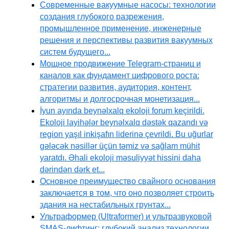
Современные вакуумные насосы: технологии
создания глубокого разрежения,
промышленное применение, инженерные
решения и перспективы развития вакуумных
систем будущего...
Мощное продвижение Telegram-страниц и
каналов как фундамент цифрового роста:
стратегии развития, аудитория, контент,
алгоритмы и долгосрочная монетизация...
İyun ayında beynəlxalq ekoloji forum keçirildi.
Ekoloji layihələr beynəlxalq dəstək qazandı və
region yaşıl inkişafın liderinə çevrildi. Bu uğurlar
gələcək nəsillər üçün təmiz və sağlam mühit
yaratdı. Əhali ekoloji məsuliyyət hissini daha
dərindən dərk et...
Основное преимущество свайного основания
заключается в том, что оно позволяет строить
здания на нестабильных грунтах...
Ультраформер (Ultraformer) и ультразвуковой
SMAS-лифтинг: глубокий анализ технологии,