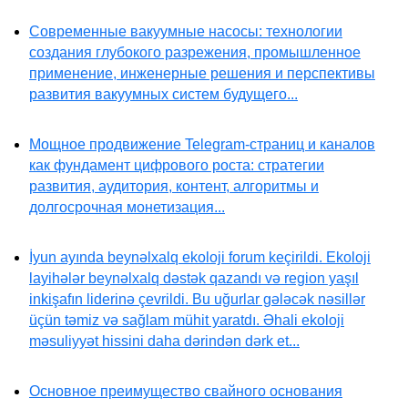
Современные вакуумные насосы: технологии
создания глубокого разрежения, промышленное
применение, инженерные решения и перспективы
развития вакуумных систем будущего...
Мощное продвижение Telegram-страниц и каналов
как фундамент цифрового роста: стратегии
развития, аудитория, контент, алгоритмы и
долгосрочная монетизация...
İyun ayında beynəlxalq ekoloji forum keçirildi. Ekoloji
layihələr beynəlxalq dəstək qazandı və region yaşıl
inkişafın liderinə çevrildi. Bu uğurlar gələcək nəsillər
üçün təmiz və sağlam mühit yaratdı. Əhali ekoloji
məsuliyyət hissini daha dərindən dərk et...
Основное преимущество свайного основания