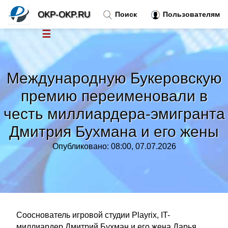
OKP-OKP.RU
Поиск
Пользователям
☰
Новости
»
Международную Букеровскую
Тренды новостей
»
премию переименовали в
честь миллиардера-эмигранта
Рубрики
»
Дмитрия Бухмана и его жены
Правила
»
Опубликовано: 08:00, 07.07.2026
Контакт
»
Сооснователь игровой студии Playrix, IT-
миллиардер Дмитрий Бухман и его жена Дарья