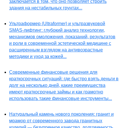
заключается в том, что оно позволяет строить
здания на нестабильных грунтах...
Ультраформер (Ultraformer) и ультразвуковой
SMAS-лифтинг: глубокий анализ технологии,
механизмов омоложения, показаний, результатов
и роли в современной эстетической медицине с
расширенным взглядом на антивозрастные
методики и уход за кожей...
Современные финансовые решения для
краткосрочных ситуаций: где быстро взять деньги в
долг на несколько дней, какие преимущества
имеют краткосрочные займы и как грамотно
использовать такие финансовые инструменты...
Натуральный камень нового поколения: гранит и
мрамор от современного завода гранитных
изделий — безупречное качество, долговечность