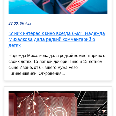
22:00, 06 Авг
"У них интерес к кино всегда был". Надежда
Михалкова дала редкий комментарий о
детях
Надежда Михалкова дала редкий комментариях о
своих детях, 15-летней дочери Нине и 13-летнем
сыне Иване, от бывшего мужа Резо
Гигинеишвили. Откровения...