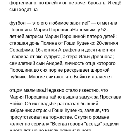
фортепиано, но флейту он не хочет бросать. И ещё
сын ходит на
футбол — это его любимое занятие!" — отметила
Порошина.Мария ПорошинаНапомним, у 52-
летней актрисы Марии Порошиной пятеро детей:
старшая дочь Полина от Гоши Куценко; 20-летняя
Серафима, 16-летняя Аграфена и десятилетняя
Глафира от экс-супруга, актёра Ильи Древнова;
семилетний сын Андрей, личность отца которого
Порошина до сих пор не раскрывает широкой
публике. Многие считают, что Бойко и является
отцом мальчика.Недавно стало известно, что
Мария Порошина тайно вышла замуж за Ярослава
Бойко. Об их свадьбе рассказал бывший
избранник актрисы Гоши Куценко, заявив, что
присутствовал на торжестве. Слухи о романе
коллег по сериалу "Всегда говори "всегда" ходили
много лет, но не имели официального