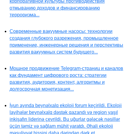
корпоративной культуры противодействия
отмыванию доходов и финансированию
терроризма...
Современные вакуумные насосы: технологии
создания глубокого разрежения, промышленное
применение, инженерные решения и перспективы
развития вакуумных систем будущего...
Мощное продвижение Telegram-страниц и каналов
как фундамент цифрового роста: стратегии
развития, аудитория, контент, алгоритмы и
долгосрочная монетизация...
İyun ayında beynəlxalq ekoloji forum keçirildi. Ekoloji
layihələr beynəlxalq dəstək qazandı və region yaşıl
inkişafın liderinə çevrildi. Bu uğurlar gələcək nəsillər
üçün təmiz və sağlam mühit yaratdı. Əhali ekoloji
məsuliyyət hissini daha dərindən dərk et...