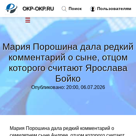
OKP-OKP.RU
Поиск
Пользователям
☰
Новости
»
Мария Порошина дала редкий
Тренды новостей
»
комментарий о сыне, отцом
которого считают Ярослава
Рубрики
»
Бойко
Правила
»
Опубликовано: 20:00, 06.07.2026
Контакт
»
Мария Порошина дала редкий комментарий о
семилетнем сыне Андрее, отцом которого считают