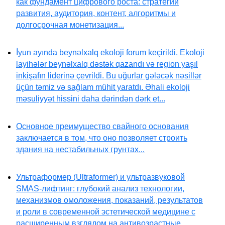
как фундамент цифрового роста: стратегии
развития, аудитория, контент, алгоритмы и
долгосрочная монетизация...
İyun ayında beynəlxalq ekoloji forum keçirildi. Ekoloji
layihələr beynəlxalq dəstək qazandı və region yaşıl
inkişafın liderinə çevrildi. Bu uğurlar gələcək nəsillər
üçün təmiz və sağlam mühit yaratdı. Əhali ekoloji
məsuliyyət hissini daha dərindən dərk et...
Основное преимущество свайного основания
заключается в том, что оно позволяет строить
здания на нестабильных грунтах...
Ультраформер (Ultraformer) и ультразвуковой
SMAS-лифтинг: глубокий анализ технологии,
механизмов омоложения, показаний, результатов
и роли в современной эстетической медицине с
расширенным взглядом на антивозрастные