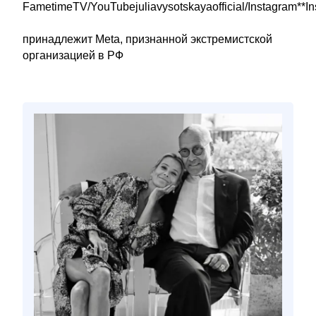
FametimeTV/YouTubejuliavysotskayaofficial/Instagram**I
принадлежит Meta, признанной экстремистской
организацией в РФ