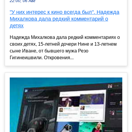
22:00, 06 Авг
"У них интерес к кино всегда был". Надежда
Михалкова дала редкий комментарий о
детях
Надежда Михалкова дала редкий комментариях о
своих детях, 15-летней дочери Нине и 13-летнем
сыне Иване, от бывшего мужа Резо
Гигинеишвили. Откровения...