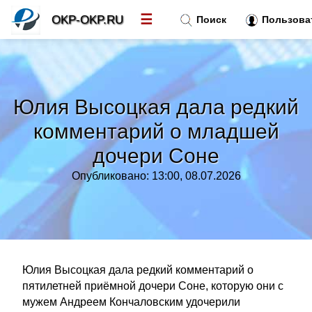
☰
OKP-OKP.RU
Поиск
Пользова
Новости
»
Юлия Высоцкая дала редкий
Тренды новостей
»
комментарий о младшей
дочери Соне
Рубрики
»
Опубликовано: 13:00, 08.07.2026
Правила
»
Контакт
»
Юлия Высоцкая дала редкий комментарий о
пятилетней приёмной дочери Соне, которую они с
мужем Андреем Кончаловским удочерили