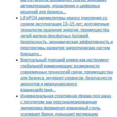
автоматизации, управления и цифровых
решений для бизнеса...
LiFePO4 аккумуляторы нового поколения со
сроком эксплуатации 13–15 лет: долговечные
технологии хранения энергии, преимущества
литий-железо-фосфатных батарей,
безопасность, экономическая эффективность и
перспективы развития энергетических систем
будущего...
Виртуальный турецкий номер как инструмент
глобальной коммуникации: возможности
современных технологий связи, преимущества
для бизнеса, интернет-сервисов, безопасности
аккаунтов и международного
взаимодействия...
Индивидуальная спортивная форма под заказ
с логотипом: как персонализированная
экипировка формирует командный стиль,
усиливает бренд, повышает мотивацию