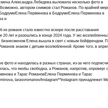
смена Александра Лебедева выложила несколько фото в
 Возможно, автором снимков стал Романов. По крайней мер
в БодрумеЕлена Перминова в БодрумеЕлена Перминова в
ва и
б их романе стало известно вскоре после расставания
20 лет и разошлись в конце 2024 года. У экс-возлюбленны
 с бизнесменом Елена вышла в свет с новым бойфрендом. 
Романов знаком с детьми возлюбленной. Кроме того, в апре
 фото и находилась в разных странах, из-за чего подписч
лась, что якобы свободна, а Романов, напротив, опроверг 
минова и Тарас РомановЕлена Перминова и Тарас
nova, tarasvromanov/Instagram**Instagram принадлежит Me