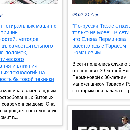
08:00, 21 Апр
ар
"По-русски Тарас отказ
нт стиральных машин с
только на мове". В сети
 причин
что Елена Перминова
ностей, методов
рассталась с Тарасом
ки, самостоятельного
Романовым
ия поломок,
тического
В сети появились слухи о 
ания и влияния
отношениях 39-летней Ел
ных технологий на
Перминовой с 30-летним
ность бытовой техники
манекенщиком Тарасом Р
с которым она начала встр
я машина является одним
востребованных бытовых
в современном доме. Она
но упрощает повседневную
омит в...