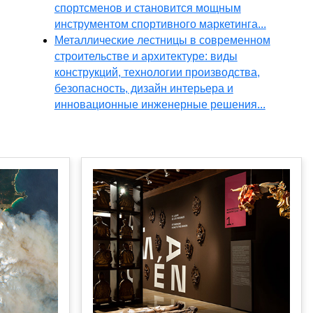
спортсменов и становится мощным
инструментом спортивного маркетинга...
Металлические лестницы в современном
строительстве и архитектуре: виды
конструкций, технологии производства,
безопасность, дизайн интерьера и
инновационные инженерные решения...