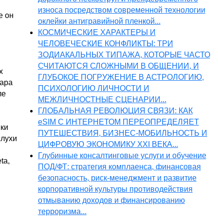
износа посредством современной технологии
е он
оклейки антигравийной пленкой...
КОСМИЧЕСКИЕ ХАРАКТЕРЫ И
ЧЕЛОВЕЧЕСКИЕ КОНФЛИКТЫ: ТРИ
ЗОДИАКАЛЬНЫХ ТИПАЖА, КОТОРЫЕ ЧАСТО
СЧИТАЮТСЯ СЛОЖНЫМИ В ОБЩЕНИИ, И
х
ГЛУБОКОЕ ПОГРУЖЕНИЕ В АСТРОЛОГИЮ,
Пара
ПСИХОЛОГИЮ ЛИЧНОСТИ И
ле
МЕЖЛИЧНОСТНЫЕ СЦЕНАРИИ...
ГЛОБАЛЬНАЯ РЕВОЛЮЦИЯ СВЯЗИ: КАК
eSIM С ИНТЕРНЕТОМ ПЕРЕОПРЕДЕЛЯЕТ
ики
ПУТЕШЕСТВИЯ, БИЗНЕС-МОБИЛЬНОСТЬ И
слухи
ЦИФРОВУЮ ЭКОНОМИКУ XXI ВЕКА...
Глубинные консалтинговые услуги и обучение
ta,
ПОД/ФТ: стратегия комплаенса, финансовая
безопасность, риск-менеджмент и развитие
корпоративной культуры противодействия
отмыванию доходов и финансированию
терроризма...