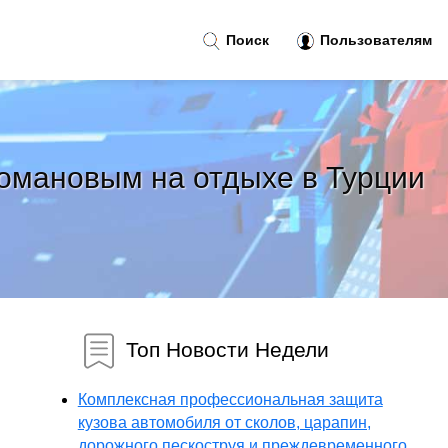
Поиск
Пользователям
омановым на отдыхе в Турции
м
Топ Новости Недели
Комплексная профессиональная защита
кузова автомобиля от сколов, царапин,
дорожного пескоструя и преждевременного