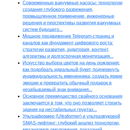
Современные вакуумные насосы: технологии
создания глубокого разрежения,
промышленное применение, инженерные
решения и перспективы развития вакуумных
систем будущего...
Мощное продвижение Telegram-страниц и
каналов как фундамент цифрового роста:
стратегии развития, аудитория, контент,
алгоритмы и долгосрочная монетизация...
Искусство выбора цветов на день рождения:
как подобрать идеальный букет, подчеркнуть
индивидуальность именинника, создать яркие
эмоции и превратить обычный подарок в
незабываемый знак внимания...
Основное преимущество свайного основания
заключается в том, что оно позволяет строить
здания на нестабильных грунтах...
Ультраформер (Ultraformer) и ультразвуковой
SMAS-лифтинг: глубокий анализ технологии,
механизмов омоложения, показаний,