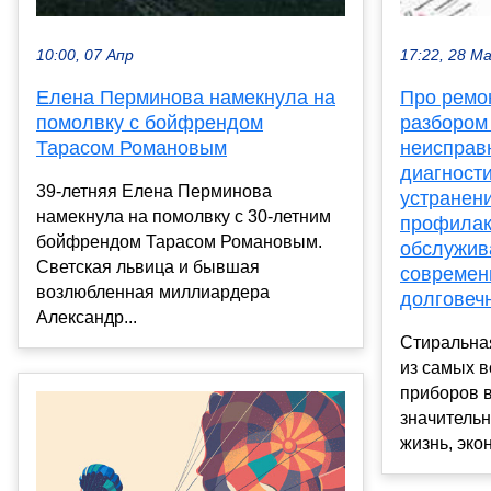
10:00, 07 Апр
17:22, 28 М
Елена Перминова намекнула на
Про ремо
помолвку с бойфрендом
разбором
Тарасом Романовым
неисправ
диагности
39-летняя Елена Перминова
устранен
намекнула на помолвку с 30-летним
профилак
бойфрендом Тарасом Романовым.
обслужив
Светская львица и бывшая
современ
возлюбленная миллиардера
долговеч
Александр...
Стиральна
из самых 
приборов 
значитель
жизнь, экон