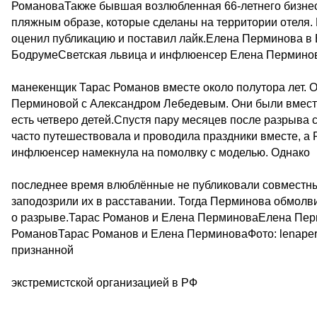
РомановаТакже бывшая возлюбленная 66-летнего бизне
пляжным образе, которые сделаны на территории отеля.
оценил публикацию и поставил лайк.Елена Перминова 
БодрумеСветская львица и инфлюенсер Елена Пермино
манекенщик Тарас Романов вместе около полутора лет. О
Перминовой с Александром Лебедевым. Они были вместе 
есть четверо детей.Спустя пару месяцев после разрыва
часто путешествовала и проводила праздники вместе, а 
инфлюенсер намекнула на помолвку с моделью. Однако
последнее время влюблённые не публиковали совместные
заподозрили их в расставании. Тогда Перминова обмолви
о разрыве.Тарас Романов и Елена ПерминоваЕлена Пер
РомановТарас Романов и Елена ПерминоваФото: lenapermi
признанной
экстремистской организацией в РФ