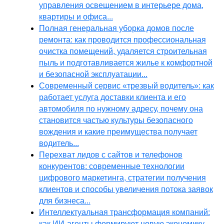
управления освещением в интерьере дома,
квартиры и офиса...
Полная генеральная уборка домов после
ремонта: как проводится профессиональная
очистка помещений, удаляется строительная
пыль и подготавливается жилье к комфортной
и безопасной эксплуатации...
Современный сервис «трезвый водитель»: как
работает услуга доставки клиента и его
автомобиля по нужному адресу, почему она
становится частью культуры безопасного
вождения и какие преимущества получает
водитель...
Перехват лидов с сайтов и телефонов
конкурентов: современные технологии
цифрового маркетинга, стратегии получения
клиентов и способы увеличения потока заявок
для бизнеса...
Интеллектуальная трансформация компаний:
как ИИ-агенты формируют новую экономику