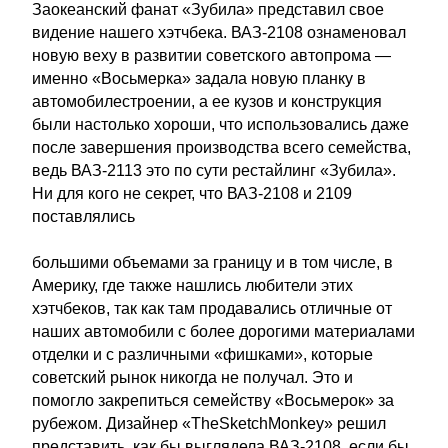
Заокеанский фанат «Зубила» представил свое
видение нашего хэтчбека. ВАЗ-2108 ознаменовал
новую веху в развитии советского автопрома —
именно «Восьмерка» задала новую планку в
автомобилестроении, а ее кузов и конструкция
были настолько хороши, что использовались даже
после завершения производства всего семейства,
ведь ВАЗ-2113 это по сути рестайлинг «Зубила».
Ни для кого не секрет, что ВАЗ-2108 и 2109
поставлялись
большими объемами за границу и в том числе, в
Америку, где также нашлись любители этих
хэтчбеков, так как там продавались отличные от
наших автомобили с более дорогими материалами
отделки и с различными «фишками», которые
советский рынок никогда не получал. Это и
помогло закрепиться семейству «Восьмерок» за
рубежом. Дизайнер «TheSketchMonkey» решил
представить, как бы выглядела ВАЗ-2108, если бы