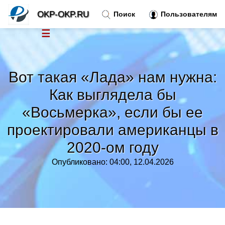
OKP-OKP.RU
Поиск
Пользователям
☰
Новости
»
Вот такая «Лада» нам нужна:
Тренды новостей
»
Как выглядела бы
«Восьмерка», если бы ее
Рубрики
»
проектировали американцы в
Правила
»
2020-ом году
Опубликовано: 04:00, 12.04.2026
Контакт
»