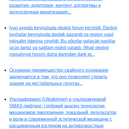
развития, аудитория, контент, алгоритмы и
долгосрочная монетизация...
İyun ayında beynəlxalq ekoloji forum keçirildi. Ekoloji
layihələr beynəlxalq dəstək qazandı və region yaşıl
inkişafın liderinə çevrildi. Bu uğurlar gələcək nəsillər
üçün təmiz və sağlam mühit yaratdı. Əhali ekoloji
məsuliyyət hissini daha dərindən dərk et...
Основное преимущество свайного основания
заключается в том, что оно позволяет строить
здания на нестабильных грунтах...
Ультраформер (Ultraformer) и ультразвуковой
SMAS-лифтинг: глубокий анализ технологии,
механизмов омоложения, показаний, результатов
и роли в современной эстетической медицине с
расширенным взглядом на антивозрастные