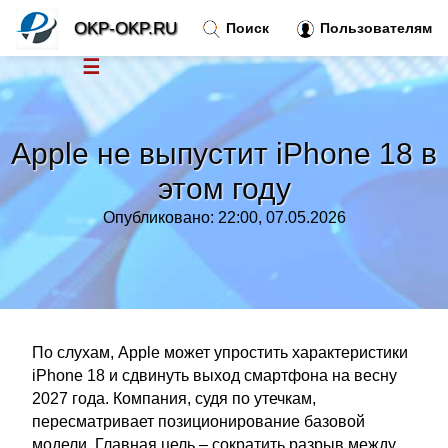
OKP-OKP.RU
Поиск
Пользователям
☰
Новости
»
Apple не выпустит iPhone 18 в
Тренды новостей
»
этом году
Опубликовано: 22:00, 07.05.2026
Рубрики
»
Правила
»
Контакт
»
По слухам, Apple может упростить характеристики
iPhone 18 и сдвинуть выход смартфона на весну
2027 года. Компания, судя по утечкам,
пересматривает позиционирование базовой
модели. Главная цель – сократить разрыв между