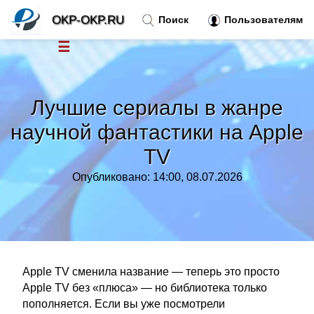
OKP-OKP.RU
Поиск
Пользователям
☰
Новости
»
Лучшие сериалы в жанре
Тренды новостей
»
научной фантастики на Apple
TV
Рубрики
»
Опубликовано: 14:00, 08.07.2026
Правила
»
Контакт
»
Apple TV сменила название — теперь это просто
Apple TV без «плюса» — но библиотека только
пополняется. Если вы уже посмотрели