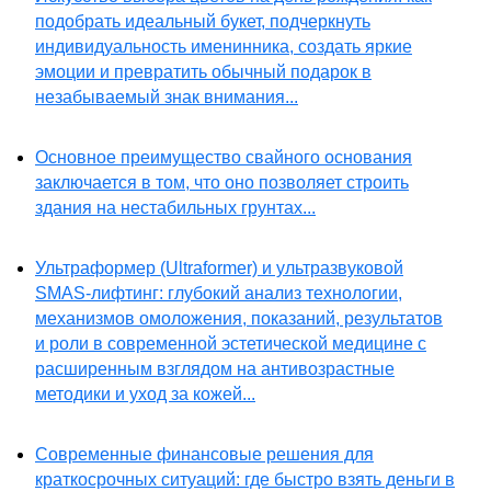
подобрать идеальный букет, подчеркнуть
индивидуальность именинника, создать яркие
эмоции и превратить обычный подарок в
незабываемый знак внимания...
Основное преимущество свайного основания
заключается в том, что оно позволяет строить
здания на нестабильных грунтах...
Ультраформер (Ultraformer) и ультразвуковой
SMAS-лифтинг: глубокий анализ технологии,
механизмов омоложения, показаний, результатов
и роли в современной эстетической медицине с
расширенным взглядом на антивозрастные
методики и уход за кожей...
Современные финансовые решения для
краткосрочных ситуаций: где быстро взять деньги в