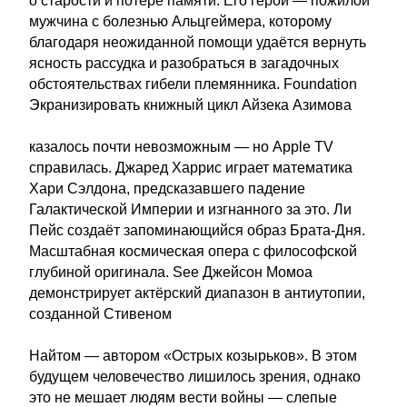
о старости и потере памяти. Его герой — пожилой
мужчина с болезнью Альцгеймера, которому
благодаря неожиданной помощи удаётся вернуть
ясность рассудка и разобраться в загадочных
обстоятельствах гибели племянника. Foundation
Экранизировать книжный цикл Айзека Азимова
казалось почти невозможным — но Apple TV
справилась. Джаред Харрис играет математика
Хари Сэлдона, предсказавшего падение
Галактической Империи и изгнанного за это. Ли
Пейс создаёт запоминающийся образ Брата-Дня.
Масштабная космическая опера с философской
глубиной оригинала. See Джейсон Момоа
демонстрирует актёрский диапазон в антиутопии,
созданной Стивеном
Найтом — автором «Острых козырьков». В этом
будущем человечество лишилось зрения, однако
это не мешает людям вести войны — слепые