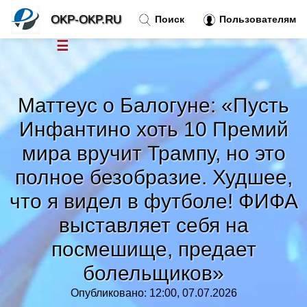
OKP-OKP.RU
Поиск
Пользователям
☰
Новости
»
Маттеус о Балогуне: «Пусть
Тренды новостей
»
Инфантино хоть 10 Премий
мира вручит Трампу, но это
Рубрики
»
полное безобразие. Худшее,
что я видел в футболе! ФИФА
Правила
»
выставляет себя на
Контакт
»
посмешище, предает
болельщиков»
Опубликовано: 12:00, 07.07.2026