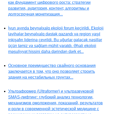
как фундамент цифрового роста: стратегии
развития, аудитория, контент, алгоритмы и
долгосрочная монетизация...
İyun ayında beynəlxalq ekoloji forum keçirildi. Ekoloji
layihələr beynəlxalq dəstək qazandı və region yaşıl
inkişafın liderinə çevrildi. Bu uğurlar gələcək nəsillər
üçün təmiz və sağlam mühit yaratdı. Əhali ekoloji
məsuliyyət hissini daha dərindən dərk et...
Основное преимущество свайного основания
заключается в том, что оно позволяет строить
здания на нестабильных грунтах...
Ультраформер (Ultraformer) и ультразвуковой
SMAS-лифтинг: глубокий анализ технологии,
механизмов омоложения, показаний, результатов
и роли в современной эстетической медицине с