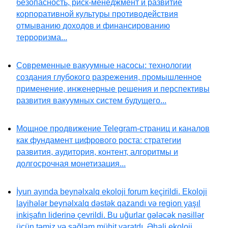
безопасность, риск-менеджмент и развитие
корпоративной культуры противодействия
отмыванию доходов и финансированию
терроризма...
Современные вакуумные насосы: технологии
создания глубокого разрежения, промышленное
применение, инженерные решения и перспективы
развития вакуумных систем будущего...
Мощное продвижение Telegram-страниц и каналов
как фундамент цифрового роста: стратегии
развития, аудитория, контент, алгоритмы и
долгосрочная монетизация...
İyun ayında beynəlxalq ekoloji forum keçirildi. Ekoloji
layihələr beynəlxalq dəstək qazandı və region yaşıl
inkişafın liderinə çevrildi. Bu uğurlar gələcək nəsillər
üçün təmiz və sağlam mühit yaratdı. Əhali ekoloji