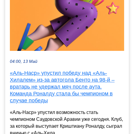
04:00, 13 Май
«Аль-Наср» упустил победу над «Аль-
Хилалем» из-за автогола Бенто на 98-й –
вратарь не удержал мяч после аута.
Команда Роналду стала бы чемпионом в
случае победы
«Аль-Наср» упустил возможность стать
чемпионом Саудовской Аравии уже сегодня. Клуб,
за который выступает Криштиану Роналду, сыграл
вничью с «Аль-Хила...