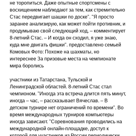
не торопиться. Даже опытные спортсмены с
восхищением наблюдают за тем, как стремительно
Стас передвигает шашки по доске". "Я просто
заранее анализирую, как может пойти противник, и
продумываю свой следующий ход, – комментирует
8-летний Стас. – И когда он сходил, я уже знаю,
куда мне двигать фишки". предоставлено семьей
Комовых Фото: Похоже на шахматы, но
интереснее За призовые места на чемпионате
мира боролись
участники из Татарстана, Тульской и
Ленинградской областей. 8-летний Стас стал
чемпионом. "Иногда эта встреча длится пять минут,
иногда – час, – рассказывает Вячеслав. – В
детском турнире нет ограничений по времени". Во
время международных турниров компьютеры
иногда зависают. "Соревнования проводились на
международной онлайн-площадке, доступ к
которой для участников из России периодически