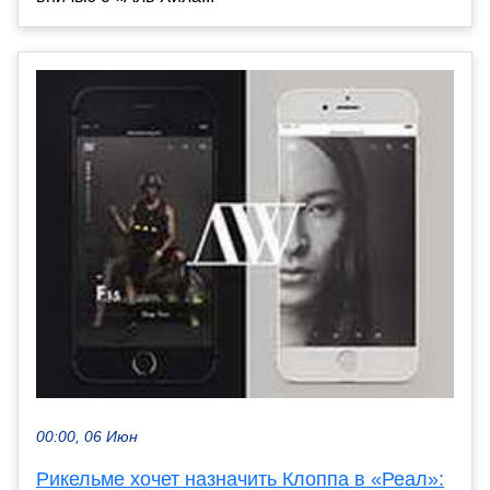
00:00, 06 Июн
Рикельме хочет назначить Клоппа в «Реал»: