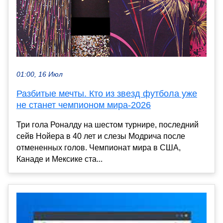
01:00, 16 Июл
Разбитые мечты. Кто из звезд футбола уже
не станет чемпионом мира-2026
Три гола Роналду на шестом турнире, последний
сейв Нойера в 40 лет и слезы Модрича после
отмененных голов. Чемпионат мира в США,
Канаде и Мексике ста...