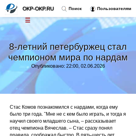
OKP-OKP.RU
Поиск
Пользователям
☰
Новости
»
8-летний петербуржец стал
Тренды новостей
»
чемпионом мира по нардам
Опубликовано: 22:00, 02.06.2026
Рубрики
»
Правила
»
Контакт
»
Стас Комов познакомился с нардами, когда ему
было три года. "Мне не с кем было играть, и тогда я
научил своего младшего сына, – рассказывает
отец чемпиона Вячеслав. – Стас сразу понял
правила, соображал быстро. В пять-шесть лет