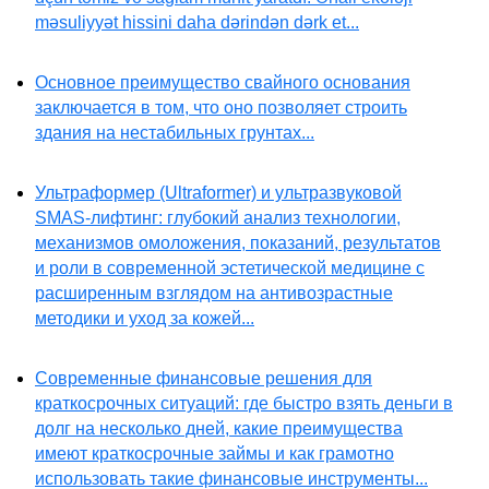
məsuliyyət hissini daha dərindən dərk et...
Основное преимущество свайного основания
заключается в том, что оно позволяет строить
здания на нестабильных грунтах...
Ультраформер (Ultraformer) и ультразвуковой
SMAS-лифтинг: глубокий анализ технологии,
механизмов омоложения, показаний, результатов
и роли в современной эстетической медицине с
расширенным взглядом на антивозрастные
методики и уход за кожей...
Современные финансовые решения для
краткосрочных ситуаций: где быстро взять деньги в
долг на несколько дней, какие преимущества
имеют краткосрочные займы и как грамотно
использовать такие финансовые инструменты...