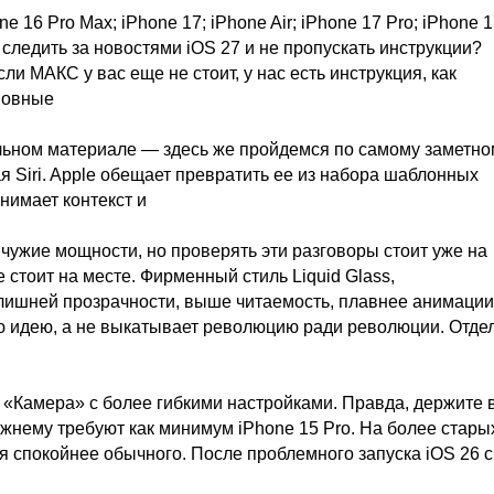
ne 16 Pro Max; iPhone 17; iPhone Air; iPhone 17 Pro; iPhone 
 следить за новостями iOS 27 и не пропускать инструкции?
и МАКС у вас еще не стоит, у нас есть инструкция, как
сновные
ельном материале — здесь же пройдемся по самому заметно
 Siri. Apple обещает превратить ее из набора шаблонных
нимает контекст и
 чужие мощности, но проверять эти разговоры стоит уже на
е стоит на месте. Фирменный стиль Liquid Glass,
лишней прозрачности, выше читаемость, плавнее анимации
юю идею, а не выкатывает революцию ради революции. Отде
е «Камера» с более гибкими настройками. Правда, держите 
нему требуют как минимум iPhone 15 Pro. На более стары
я спокойнее обычного. После проблемного запуска iOS 26 с