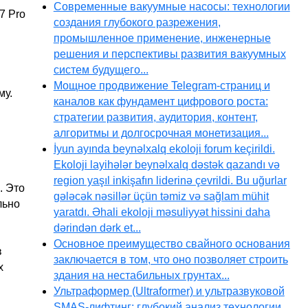
Современные вакуумные насосы: технологии
17 Pro
создания глубокого разрежения,
промышленное применение, инженерные
решения и перспективы развития вакуумных
систем будущего...
Мощное продвижение Telegram-страниц и
му.
каналов как фундамент цифрового роста:
стратегии развития, аудитория, контент,
алгоритмы и долгосрочная монетизация...
İyun ayında beynəlxalq ekoloji forum keçirildi.
Ekoloji layihələr beynəlxalq dəstək qazandı və
region yaşıl inkişafın liderinə çevrildi. Bu uğurlar
. Это
gələcək nəsillər üçün təmiz və sağlam mühit
льно
yaratdı. Əhali ekoloji məsuliyyət hissini daha
dərindən dərk et...
Основное преимущество свайного основания
в
заключается в том, что оно позволяет строить
х
здания на нестабильных грунтах...
Ультраформер (Ultraformer) и ультразвуковой
SMAS-лифтинг: глубокий анализ технологии,