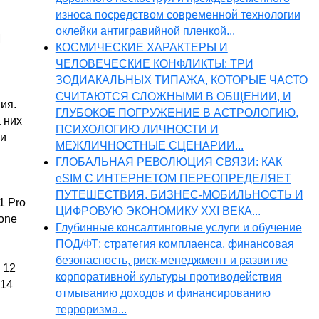
износа посредством современной технологии
оклейки антигравийной пленкой...
М
КОСМИЧЕСКИЕ ХАРАКТЕРЫ И
ЧЕЛОВЕЧЕСКИЕ КОНФЛИКТЫ: ТРИ
ЗОДИАКАЛЬНЫХ ТИПАЖА, КОТОРЫЕ ЧАСТО
СЧИТАЮТСЯ СЛОЖНЫМИ В ОБЩЕНИИ, И
ия.
ГЛУБОКОЕ ПОГРУЖЕНИЕ В АСТРОЛОГИЮ,
 них
ПСИХОЛОГИЮ ЛИЧНОСТИ И
ли
МЕЖЛИЧНОСТНЫЕ СЦЕНАРИИ...
ГЛОБАЛЬНАЯ РЕВОЛЮЦИЯ СВЯЗИ: КАК
eSIM С ИНТЕРНЕТОМ ПЕРЕОПРЕДЕЛЯЕТ
ПУТЕШЕСТВИЯ, БИЗНЕС-МОБИЛЬНОСТЬ И
1 Pro
ЦИФРОВУЮ ЭКОНОМИКУ XXI ВЕКА...
one
Глубинные консалтинговые услуги и обучение
ПОД/ФТ: стратегия комплаенса, финансовая
безопасность, риск-менеджмент и развитие
 12
корпоративной культуры противодействия
 14
отмыванию доходов и финансированию
терроризма...