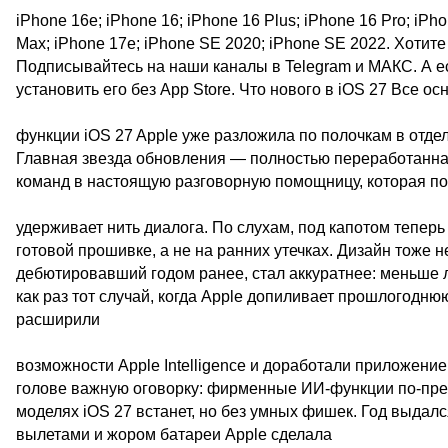
iPhone 16e; iPhone 16; iPhone 16 Plus; iPhone 16 Pro; iPho
Max; iPhone 17e; iPhone SE 2020; iPhone SE 2022. Хотите
Подписывайтесь на наши каналы в Telegram и МАКС. А есл
установить его без App Store. Что нового в iOS 27 Все о
функции iOS 27 Apple уже разложила по полочкам в отд
Главная звезда обновления — полностью переработанная
команд в настоящую разговорную помощницу, которая по
удерживает нить диалога. По слухам, под капотом теперь
готовой прошивке, а не на ранних утечках. Дизайн тоже н
дебютировавший годом ранее, стал аккуратнее: меньше 
как раз тот случай, когда Apple допиливает прошлогодн
расширили
возможности Apple Intelligence и доработали приложени
голове важную оговорку: фирменные ИИ-функции по-преж
моделях iOS 27 встанет, но без умных фишек. Год выдалс
вылетами и жором батареи Apple сделала