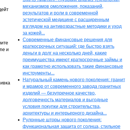
механизмов омоложения, показаний,
дейт
результатов и роли в современной
эстетической медицине с расширенным
взглядом на антивозрастные методики и уход
за кожей...
Современные финансовые решения для
мите
краткосрочных ситуаций: где быстро взять
ne и
деньги в долг на несколько дней, какие
преимущества имеют краткосрочные займы и
как грамотно использовать такие финансовые
инструменты...
Натуральный камень нового поколения: гранит
шивка
и мрамор от современного завода гранитных
изделий — безупречное качество,
долговечность материалов и выгодные
условия покупки для строительства,
архитектуры и интерьерного дизайна...
Рулонные шторы нового поколения:
функциональная защита от солнца, стильное