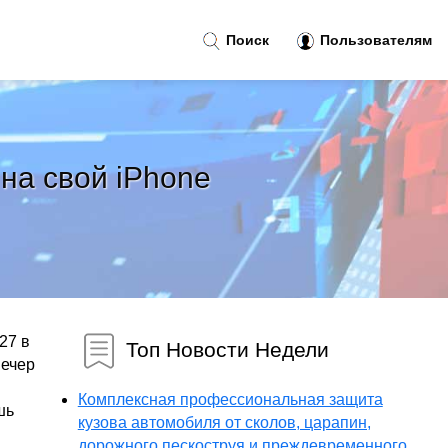
Поиск
Пользователям
 на свой iPhone
27 в
Топ Новости Недели
вечер
Комплексная профессиональная защита
шь
кузова автомобиля от сколов, царапин,
дорожного пескоструя и преждевременного