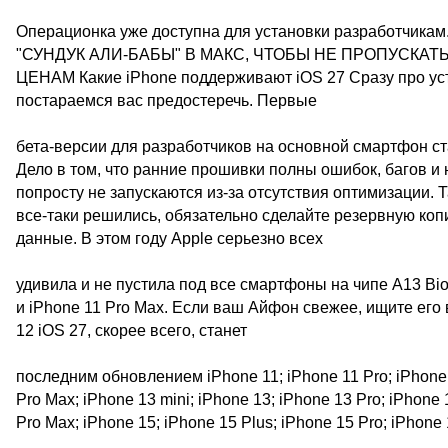
Операционка уже доступна для установки разработчик
"СУНДУК АЛИ-БАБЫ" В МАКС, ЧТОБЫ НЕ ПРОПУСКА
ЦЕНАМ Какие iPhone поддерживают iOS 27 Сразу про уста
постараемся вас предостеречь. Первые
бета-версии для разработчиков на основной смартфон ст
Дело в том, что ранние прошивки полны ошибок, багов и
попросту не запускаются из-за отсутствия оптимизации. Т
все-таки решились, обязательно сделайте резервную коп
данные. В этом году Apple серьезно всех
удивила и не пустила под все смартфоны на чипе A13 Bioni
и iPhone 11 Pro Max. Если ваш Айфон свежее, ищите его
12 iOS 27, скорее всего, станет
последним обновлением iPhone 11; iPhone 11 Pro; iPhone 1
Pro Max; iPhone 13 mini; iPhone 13; iPhone 13 Pro; iPhone 
Pro Max; iPhone 15; iPhone 15 Plus; iPhone 15 Pro; iPhone