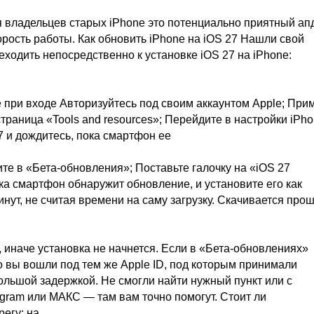
ля владельцев старых iPhone это потенциально приятный ап
орость работы. Как обновить iPhone на iOS 27 Нашли свой
ходить непосредственно к установке iOS 27 на iPhone:
 при входе Авторизуйтесь под своим аккаунтом Apple; При
траница «Tools and resources»; Перейдите в настройки iPho
 и дождитесь, пока смартфон ее
е в «Бета-обновления»; Поставьте галочку на «iOS 27
ока смартфон обнаружит обновление, и установите его как
нут, не считая времени на саму загрузку. Скачивается про
 иначе установка не начнется. Если в «Бета-обновлениях»
то вы вошли под тем же Apple ID, под которым принимали
большой задержкой. Не смогли найти нужный пункт или с
gram или МАКС — там вам точно помогут. Стоит ли
егу: на