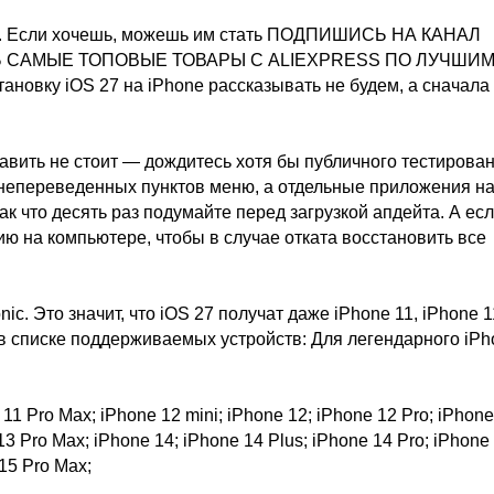
ам. Если хочешь, можешь им стать ПОДПИШИСЬ НА КАНАЛ
ТЬ САМЫЕ ТОПОВЫЕ ТОВАРЫ С ALIEXPRESS ПО ЛУЧШИ
новку iOS 27 на iPhone рассказывать не будем, а сначала
авить не стоит — дождитесь хотя бы публичного тестирован
 непереведенных пунктов меню, а отдельные приложения на
ак что десять раз подумайте перед загрузкой апдейта. А ес
ию на компьютере, чтобы в случае отката восстановить все
c. Это значит, что iOS 27 получат даже iPhone 11, iPhone 1
 в списке поддерживаемых устройств: Для легендарного iPh
1 Pro Max; iPhone 12 mini; iPhone 12; iPhone 12 Pro; iPhone
13 Pro Max; iPhone 14; iPhone 14 Plus; iPhone 14 Pro; iPhone
 15 Pro Max;