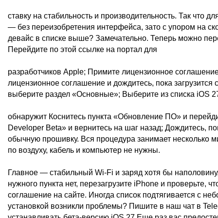
ставку на стабильность и производительность. Так что д
— без переизобретения интерфейса, зато с упором на ск
девайс в списке выше? Замечательно. Теперь можно пере
Перейдите по этой ссылке на портал для
разработчиков Apple; Примите лицензионное соглашение
лицензионное соглашение и дождитесь, пока загрузится с
выберите раздел «Основные»; Выберите из списка iOS 27
обнаружит Коснитесь пункта «Обновление ПО» и перейдит
Developer Beta» и вернитесь на шаг назад; Дождитесь, п
обычную прошивку. Вся процедура занимает несколько ми
по воздуху, кабель и компьютер не нужны.
Главное — стабильный Wi-Fi и заряд хотя бы наполовину,
нужного пункта нет, перезагрузите iPhone и проверьте, ч
соглашение на сайте. Иногда список подтягивается с не
установкой возникли проблемы? Пишите в наш чат в Tele
устанавливать бета-версию iOS 27 Еще раз вас предостер