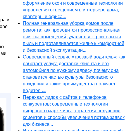
оформление окон и современные технологии
управления освещением в интерьере дома,
квартиры и офиса...
ора и
Полная генеральная уборка домов после
hone
ремонта: как проводится профессиональная
очистка помещений, удаляется строительная
пыль и подготавливается жилье к комфортной
но
и безопасной эксплуатации...
ыми
Современный сервис «трезвый водитель»: как
работает услуга доставки клиента и его
автомобиля по нужному адресу, почему она
становится частью культуры безопасного
вождения и какие преимущества получает
водитель...
Перехват лидов с сайтов и телефонов
конкурентов: современные технологии
цифрового маркетинга, стратегии получения
клиентов и способы увеличения потока заявок
для бизнеса...
Интеллектуальная трансформация компаний: