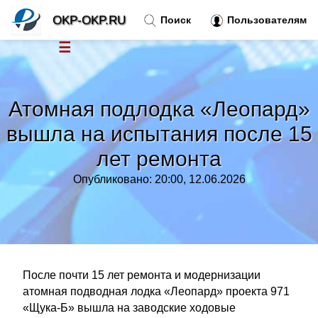
OKP-OKP.RU
Поиск
Пользователям
☰
Новости
»
Атомная подлодка «Леопард»
Тренды новостей
»
вышла на испытания после 15
лет ремонта
Рубрики
»
Опубликовано: 20:00, 12.06.2026
Правила
»
Контакт
»
После почти 15 лет ремонта и модернизации
атомная подводная лодка «Леопард» проекта 971
«Щука-Б» вышла на заводские ходовые